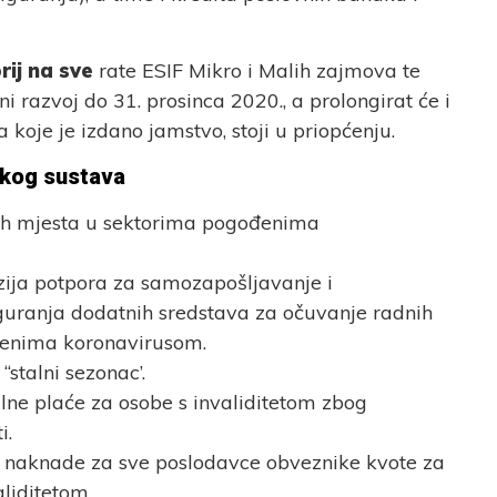
rij na sve
rate ESIF Mikro i Malih zajmova te
i razvoj do 31. prosinca 2020., a prolongirat će i
a koje je izdano jamstvo, stoji u priopćenju.
skog sustava
ih mjesta u sektorima pogođenima
ija potpora za samozapošljavanje i
iguranja dodatnih sredstava za očuvanje radnih
đenima koronavirusom.
“stalni sezonac’.
lne plaće za osobe s invaliditetom zbog
i.
naknade za sve poslodavce obveznike kvote za
liditetom.