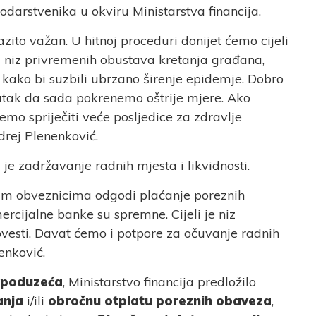
podarstvenika u okviru Ministarstva financija.
azito važan. U hitnoj proceduri donijet ćemo cijeli
li niz privremenih obustava kretanja građana,
kako bi suzbili ubrzano širenje epidemje. Dobro
nutak da sada pokrenemo oštrije mjere. Ako
mo spriječiti veće posljedice za zdravlje
drej Plenenković.
je zadržavanje radnih mjesta i likvidnosti.
nim obveznicima odgodi plaćanje poreznih
cijalne banke su spremne. Cijeli je niz
vesti. Davat ćemo i potpore za očuvanje radnih
lenković.
t poduzeća
, Ministarstvo financija predložilo
anja
i/ili
obročnu otplatu poreznih obaveza
,