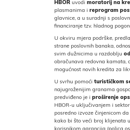
HBOR
uvodi
moratorij na kr
plasmanima i
reprogram post
glavnice, a u suradnji s poslo
financiranje tzv. hladnog pogona
U okviru mjera podrške, predla
strane poslovnih banaka, odno
svim dužnicima u razdoblju
od
obračunava redovna kamata, o
mogućnost novih kredita za likvi
U svrhu pomoći
turističkom s
najugroženijim granama gospod
predviđeno je i
proširenje op
HBOR-u uključivanjem i sektor
posredno izvoze činjenicom da s
kako bi što veći broj klijenat
korisnikom garancija (polica os