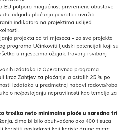
a EU potpora mogućnost privremene obustave
kata, odgodu plaćanja povrata i uvažiti
ranih indikatora na projektima uslijed
olnosti.
janja projekta od tri mjeseca – za sve projekte
og programa Učinkoviti ljudski potencijali koji su
ršetka u mjesecima ožujak, travanj i svibanj
ivanih izdataka iz Operativnog programa
ali kroz Zahtjev za plaćanje, a ostalih 25 % po
vnosti izdataka u predmetnoj nabavi radova/roba
dluke o ne/postojanju nepravilnosti kao temelja za
o troška neto minimalne plaće u naredna tri
nja, čime bi bilo obuhvaćeno oko 400 tisuća
i koristiti poslodavci koji koriste druge mjere