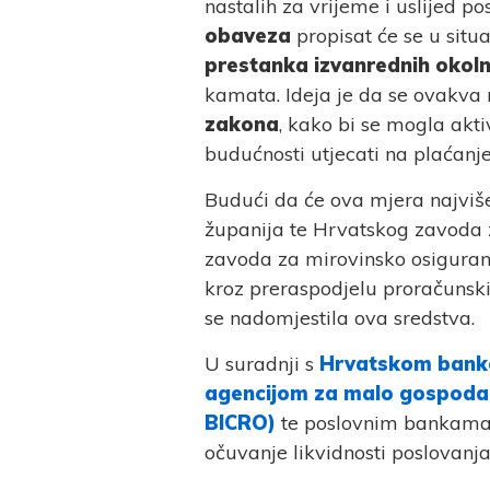
nastalih za vrijeme i uslijed po
obaveza
propisat će se u situ
prestanka izvanrednih okol
kamata. Ideja je da se ovakva
zakona
, kako bi se mogla akti
budućnosti utjecati na plaćanje
Budući da će ova mjera najviše
županija te Hrvatskog zavoda 
zavoda za mirovinsko osiguranj
kroz preraspodjelu proračunsk
se nadomjestila ova sredstva.
U suradnji s
Hrvatskom banko
agencijom za malo gospodars
BICRO)
te poslovnim bankama,
očuvanje likvidnosti poslovanj