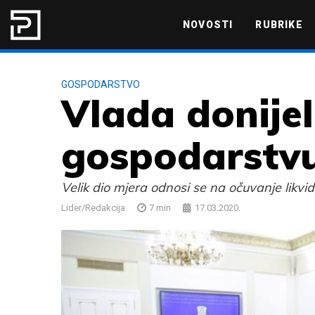
Skip to content
NOVOSTI
RUBRIKE
MARKETING
PRODUKTIVNOST
GOSPODARSTVO
Vlada donije
gospodarstv
Velik dio mjera odnosi se na očuvanje likvid
Lider/Redakcija
7
min
17.03.2020.