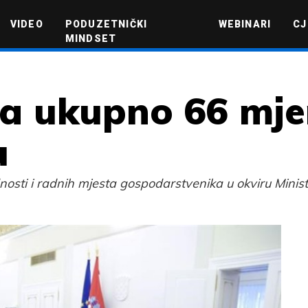
VIDEO
PODUZETNIČKI
WEBINARI
CJ
MINDSET
TEHNOLOGIJA
GREEN FUTURE
NOVAC
ŽIVOTNI STIL
NOVI POD
la ukupno 66 mj
u
nosti i radnih mjesta gospodarstvenika u okviru Minist