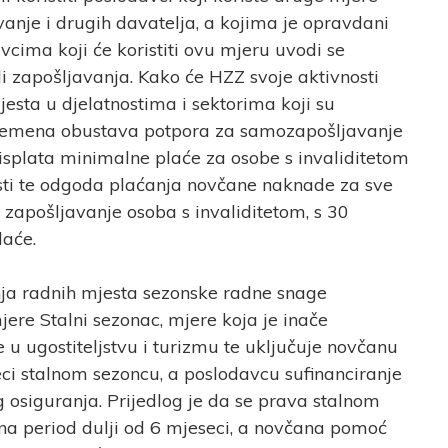
nje i drugih davatelja, a kojima je opravdani
avcima koji će koristiti ovu mjeru uvodi se
li zapošljavanja. Kako će HZZ svoje aktivnosti
esta u djelatnostima i sektorima koji su
ivremena obustava potpora za samozapošljavanje
 isplata minimalne plaće za osobe s invaliditetom
ti te odgoda plaćanja novčane naknade za sve
zapošljavanje osoba s invaliditetom, s 30
laće.
ja radnih mjesta sezonske radne snage
mjere Stalni sezonac, mjere koja je inače
u ugostiteljstvu i turizmu te uključuje novčanu
ci stalnom sezoncu, a poslodavcu sufinanciranje
osiguranja. Prijedlog je da se prava stalnom
na period dulji od 6 mjeseci, a novčana pomoć