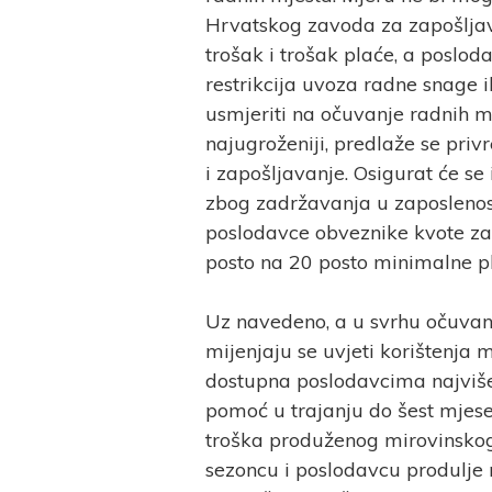
Hrvatskog zavoda za zapošljava
trošak i trošak plaće, a poslod
restrikcija uvoza radne snage i
usmjeriti na očuvanje radnih mj
najugroženiji, predlaže se pr
i zapošljavanje. Osigurat će se
zbog zadržavanja u zaposlenos
poslodavce obveznike kvote za 
posto na 20 posto minimalne p
Uz navedeno, a u svrhu očuvan
mijenjaju se uvjeti korištenja 
dostupna poslodavcima najviše 
pomoć u trajanju do šest mjese
troška produženog mirovinskog 
sezoncu i poslodavcu produlje 