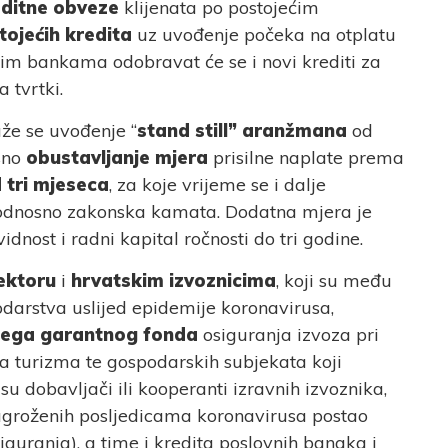
editne obveze
klijenata po postojećim
ojećih kredita
uz uvođenje počeka na otplatu
vnim bankama odobravat će se i novi krediti za
 tvrtki.
že se uvođenje “
stand still” aranžmana
od
sno
obustavljanje mjera
prisilne naplate prema
 tri mjeseca
, za koje vrijeme se i dalje
dnosno zakonska kamata. Dodatna mjera je
dnost i radni kapital ročnosti do tri godine.
ektoru
i
hrvatskim izvoznicima
, koji su među
arstva uslijed epidemije koronavirusa,
sega garantnog fonda
osiguranja izvoza pri
a turizma te gospodarskih subjekata koji
u dobavljači ili kooperanti izravnih izvoznika,
a ugroženih posljedicama koronavirusa postao
iguranja), a time i kredita poslovnih banaka i