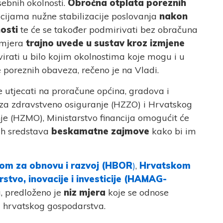
sebnih okolnosti.
Obročna otplata poreznih
acijama nužne stabilizacije poslovanja
nakon
nosti
te će se također podmirivati bez obračuna
 mjera
trajno uvede u sustav kroz izmjene
virati u bilo kojim okolnostima koje mogu i u
 poreznih obaveza, rečeno je na Vladi.
 utjecati na proračune općina, gradova i
za zdravstveno osiguranje (HZZO) i Hrvatskog
e (HZMO), Ministarstvo financija omogućit će
ih sredstava
beskamatne zajmove
kako bi im
m za obnovu i razvoj (HBOR
)
,
Hrvatskom
tvo, inovacije i investicije (HAMAG-
 predloženo je
niz mjera
koje se odnose
a hrvatskog gospodarstva.