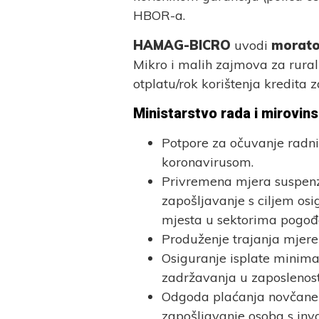
HBOR-a.
HAMAG-BICRO
uvodi
morato
Mikro i malih zajmova za ruraln
otplatu/rok korištenja kredita z
Ministarstvo rada i mirovin
Potpore za očuvanje radn
koronavirusom.
Privremena mjera suspenz
zapošljavanje s ciljem os
mjesta u sektorima pogo
Produženje trajanja mjere 
Osiguranje isplate minima
zadržavanja u zaposlenost
Odgoda plaćanja novčane 
zapošljavanje osoba s inva