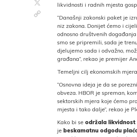
X
likvidnosti i radnih mjesta gos
Copy
“Današnji zakonski paket je izr
Link
niz zakona. Donijet ćemo i cije
odnosno društvenih događanja 
smo se pripremili, sada je tre
djelujemo sada i odvažno, može
građana”, rekao je premijer An
Temeljni cilj ekonomskih mjera 
“Osnovna ideja je da se porez
obveza. HBOR je spreman, komer
sektorskih mjera koje ćemo pro
mjesta i tako dalje”, rekao je P
Kako bi se
održala likvidnos
je
beskamatnu odgodu plać