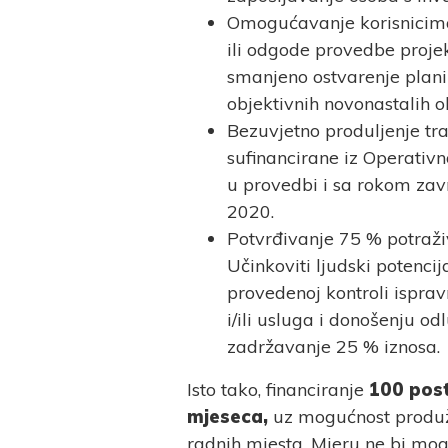
Omogućavanje korisnicim
ili odgode provedbe proje
smanjeno ostvarenje plani
objektivnih novonastalih ok
Bezuvjetno produljenje tra
sufinancirane iz Operativn
u provedbi i sa rokom zav
2020.
Potvrđivanje 75 % potraž
Učinkoviti ljudski potencij
provedenoj kontroli ispra
i/ili usluga i donošenju o
zadržavanje 25 % iznosa.
Isto tako, financiranje
100 post
mjeseca,
uz mogućnost produže
radnih mjesta. Mjeru ne bi mogl