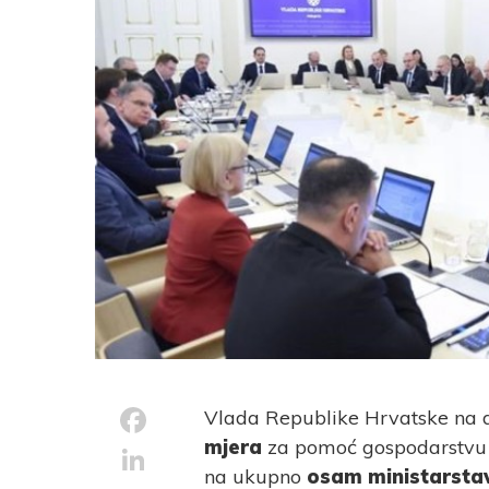
Facebook
Vlada Republike Hrvatske na da
mjera
za pomoć gospodarstvu u
LinkedIn
na ukupno
osam ministarst