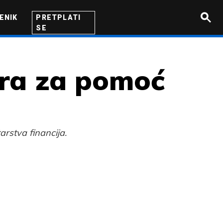
ENIK
PRETPLATI
SE
UZETNIK
INOVACIJA
BITI BOLJI
era za pomoć
arstva financija.