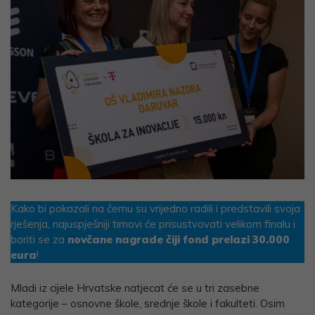
Kako bi pokazali na čemu su vrijedno radili i predstavili svoja
rješenja, najuspješniji timovi će prisustvovati velikom finalu i
boriti se za
novčane nagrade čiji fond prelazi 30.000
eura
!
Mladi iz cijele Hrvatske natjecat će se u tri zasebne
kategorije – osnovne škole, srednje škole i fakulteti. Osim