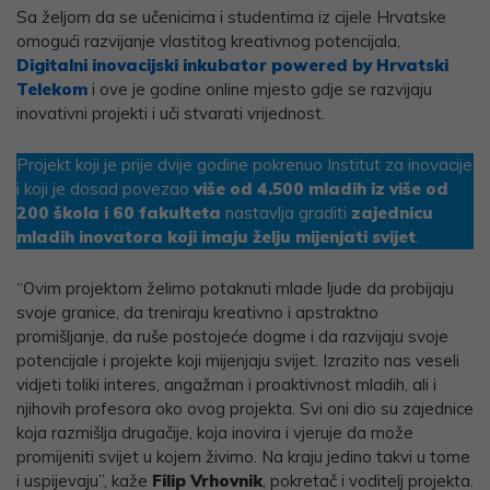
Link
Sa željom da se učenicima i studentima iz cijele Hrvatske
omogući razvijanje vlastitog kreativnog potencijala,
Digitalni inovacijski inkubator powered by Hrvatski
Telekom
i ove je godine online mjesto gdje se razvijaju
inovativni projekti i uči stvarati vrijednost.
Projekt koji je prije dvije godine pokrenuo Institut za inovacije
i koji je dosad povezao
više od 4.500 mladih iz više od
200 škola i 60 fakulteta
nastavlja graditi
zajednicu
mladih inovatora koji imaju želju mijenjati svijet
.
“Ovim projektom želimo potaknuti mlade ljude da probijaju
svoje granice, da treniraju kreativno i apstraktno
promišljanje, da ruše postojeće dogme i da razvijaju svoje
potencijale i projekte koji mijenjaju svijet. Izrazito nas veseli
vidjeti toliki interes, angažman i proaktivnost mladih, ali i
njihovih profesora oko ovog projekta. Svi oni dio su zajednice
koja razmišlja drugačije, koja inovira i vjeruje da može
promijeniti svijet u kojem živimo. Na kraju jedino takvi u tome
i uspijevaju”, kaže
Filip Vrhovnik
, pokretač i voditelj projekta.