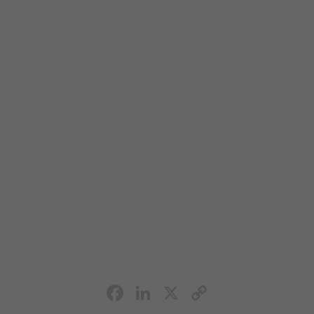
Facebook
LinkedIn
X
Copy