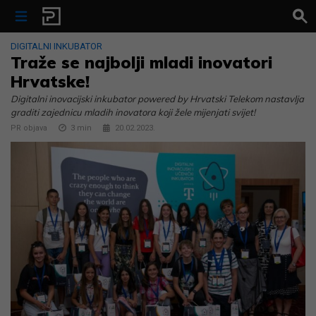
Skip to content
DIGITALNI INKUBATOR
Traže se najbolji mladi inovatori
Hrvatske!
Digitalni inovacijski inkubator powered by Hrvatski Telekom nastavlja
graditi zajednicu mladih inovatora koji žele mijenjati svijet!
PR objava
3
min
20.02.2023.