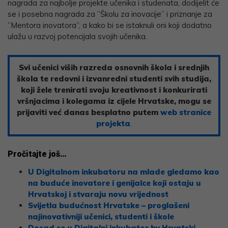
nagrada za najbolje projekte učenika i studenata, dodijelit će
se i posebna nagrada za ”Školu za inovacije” i priznanje za
”Mentora inovatora”, a kako bi se istaknuli oni koji dodatno
ulažu u razvoj potencijala svojih učenika.
Svi učenici viših razreda osnovnih škola i srednjih
škola te redovni i izvanredni studenti svih studija,
koji žele trenirati svoju kreativnost i konkurirati
vršnjacima i kolegama iz cijele Hrvatske, mogu se
prijaviti već danas besplatno putem
web stranice
projekta
.
Pročitajte još…
U Digitalnom inkubatoru na mlade gledamo kao
na buduće inovatore i genijalce koji ostaju u
Hrvatskoj i stvaraju novu vrijednost
Svijetla budućnost Hrvatske – proglašeni
najinovativniji učenici, studenti i škole
Dosad se u Digitalni inkubator by Hrvatski