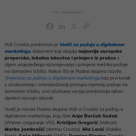
Foto: Vana Katančić
Facebook
LinkedIn
X
Copy
Link
IAB Croatia predstavio je
Vodič za pažnju u digitalnom
marketingu
, dokument koji okuplja
najnovije europske
preporuke, lokalna iskustva i primjere iz prakse
s
ciljem unaprjeđenja razumijevanja i primjene metrika pažnje
na domaćem tržištu. Nakon što je Radna skupina razvila
Smjernice za pažnju u digitalnom marketingu
kao prvi korak
u strukturiranju i standardizaciji pristupa mjerenju pažnje na
domaćem tržištu, ova ažurirana verzija predstavlja njihov
sljedeći razvojni iskorak.
Vodič je razvila Radna skupina IAB-a Croatia za pažnju u
digitalnom marketingu, koju čine
Anja Burčak Sedak
(Wiener osiguranje VIG),
Kristijan Gregorić
(Valicon),
Marko Jambrešić
(dentsu Croatia),
Mia Lasić
(Addiko
Bank),
Saša Milinović
(OMD),
Damjan Planinc
(Teads) i