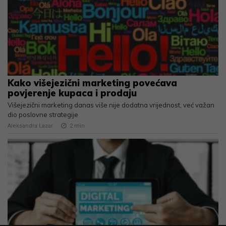
Kako višejezični marketing povećava
povjerenje kupaca i prodaju
Višejezični marketing danas više nije dodatna vrijednost, već važan
dio poslovne strategije
Aleksandra Lazar
2
min