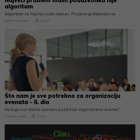
Najveći problem malih poduzetnika nije
algoritam
Algoritam se mijenja svaki mjesec. Povjerenje klijenata ne.
Katarina Gudec
2
min
Što nam je sve potrebno za organizaciju
evenata – II. dio
Na koje sve stavke moramo paziti kad organiziramo evente?
Valerija Jelaš
2
min