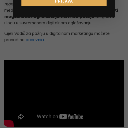
PRIJAVA
marketingu
namijenjen je oglašivačima, agencijama,
medijima i svim profesionalcima koji žele
bolje razumjeti
mogućnosti i ograničenja metrika pažnje
te njihovu
ulogu u suvremenom digitalnom oglašavanju.
Cijeli Vodič za pažnju u digitalnom marketingu možete
pronaći na
poveznici
.