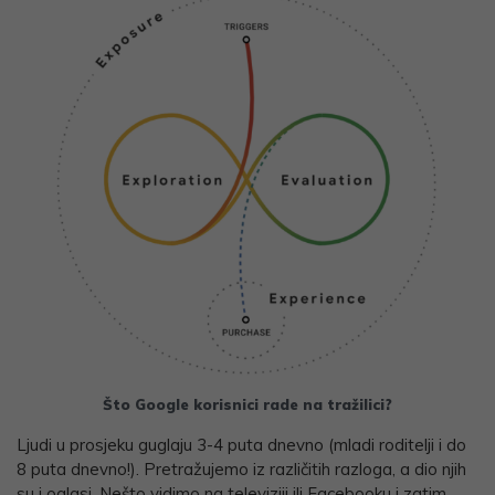
Što Google korisnici rade na tražilici?
Ljudi u prosjeku guglaju 3-4 puta dnevno (mladi roditelji i do
8 puta dnevno!). Pretražujemo iz različitih razloga, a dio njih
su i oglasi. Nešto vidimo na televiziji ili Facebooku i zatim