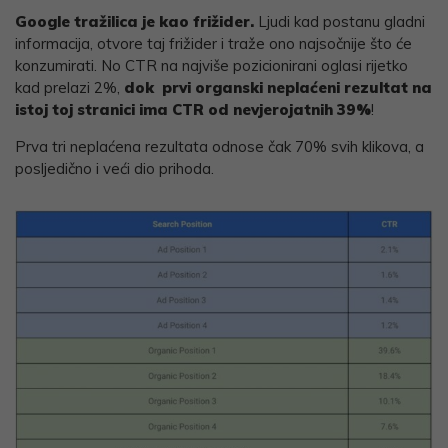
Google tražilica je kao frižider.
Ljudi kad postanu gladni
informacija, otvore taj frižider i traže ono najsočnije što će
konzumirati. No CTR na najviše pozicionirani oglasi rijetko
kad prelazi 2%,
dok prvi organski neplaćeni rezultat na
istoj toj stranici ima CTR od nevjerojatnih 39%
!
Prva tri neplaćena rezultata odnose čak 70% svih klikova, a
posljedično i veći dio prihoda.