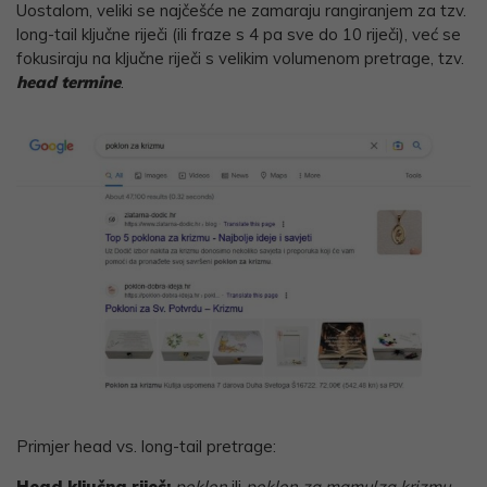
Uostalom, veliki se najčešće ne zamaraju rangiranjem za tzv.
long-tail ključne riječi (ili fraze s 4 pa sve do 10 riječi), već se
fokusiraju na ključne riječi s velikim volumenom pretrage, tzv.
head termine
.
Primjer head vs. long-tail pretrage:
Head ključna riječ:
poklon
ili
poklon za mamu
/
za krizmu