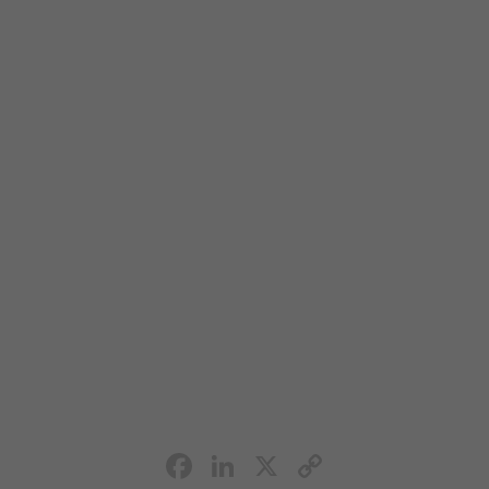
Facebook
LinkedIn
X
Copy