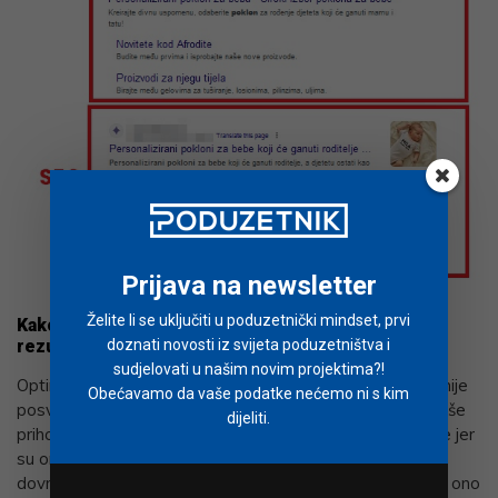
Prijava na newsletter
Želite li se uključiti u poduzetnički mindset, prvi
Kako se rangirati kao prvi ili prva tri neplaćena
doznati novosti iz svijeta poduzetništva i
rezultata? Odgovor je SEO
!
sudjelovati u našim novim projektima?!
Optimizacija web stranice s tehničke i sadržajne strane nije
Obećavamo da vaše podatke nećemo ni s kim
posve jednostavan proces, no dugoročno donosi puno više
dijeliti.
prihoda od oglasa. Naravno da ne treba ignorirati oglase jer
su oni vrlo učinkoviti u izgradnji brand awarenessa i
dovršavanju procesa kupnje u određenim situacijama, no ono