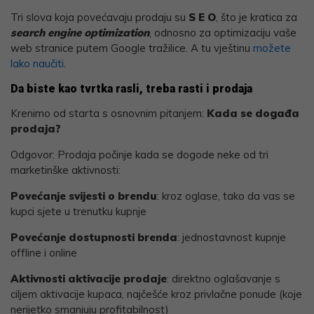
Link
Tri slova koja povećavaju prodaju su
S E O
, što je kratica za
search engine optimization
, odnosno za optimizaciju vaše
web stranice putem Google tražilice. A tu vještinu
možete
lako naučiti
.
Da biste kao tvrtka rasli, treba rasti i prodaja
Krenimo od starta s osnovnim pitanjem:
Kada se događa
prodaja?
Odgovor: Prodaja počinje kada se dogode neke od tri
marketinške aktivnosti:
Povećanje svijesti o brendu
: kroz oglase, tako da vas se
kupci sjete u trenutku kupnje
Povećanje dostupnosti brenda
: jednostavnost kupnje
offline i online
Aktivnosti aktivacije prodaje
: direktno oglašavanje s
ciljem aktivacije kupaca, najčešće kroz privlačne ponude (koje
nerijetko smanjuju profitabilnost)