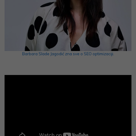
Barbara Slade Jagodić zna sve o SEO optimizaciji.