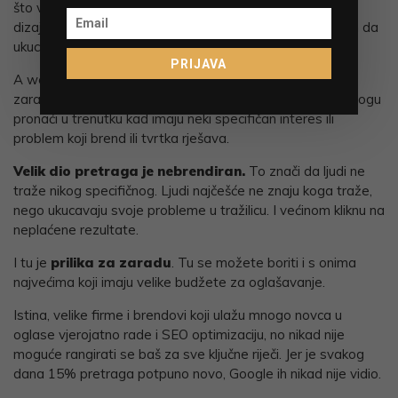
što vidim da mnogi brendovi rade jest da naprave lijepo
dizajniranu web stranicu koju nitko ne može pronaći osim da
ukuca baš ime brenda u Google tražilicu.
PRIJAVA
A web stranice koje su samo ukrasnog karaktera ne
zarađuju niti mali dio onoga što bi mogle da ih korisnici mogu
pronaći u trenutku kad imaju neki specifičan interes ili
problem koji brend ili tvrtka rješava.
Velik dio pretraga je nebrendiran.
To znači da ljudi ne
traže nikog specifičnog. Ljudi najčešće ne znaju koga traže,
nego ukucavaju svoje probleme u tražilicu. I većinom kliknu na
neplaćene rezultate.
I tu je
prilika za zaradu
. Tu se možete boriti i s onima
najvećima koji imaju velike budžete za oglašavanje.
Istina, velike firme i brendovi koji ulažu mnogo novca u
oglase vjerojatno rade i SEO optimizaciju, no nikad nije
moguće rangirati se baš za sve ključne riječi. Jer je svakog
dana 15% pretraga potpuno novo, Google ih nikad nije vidio.