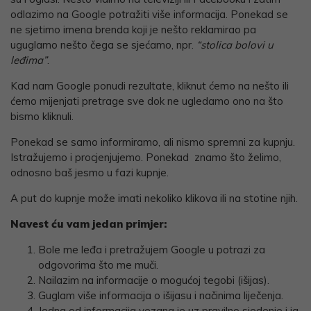
odlazimo na Google potražiti više informacija. Ponekad se
ne sjetimo imena brenda koji je nešto reklamirao pa
uguglamo nešto čega se sjećamo, npr.
“stolica bolovi u
leđima”
.
Kad nam Google ponudi rezultate, kliknut ćemo na nešto ili
ćemo mijenjati pretrage sve dok ne ugledamo ono na što
bismo kliknuli.
Ponekad se samo informiramo, ali nismo spremni za kupnju.
Istražujemo i procjenjujemo. Ponekad znamo što želimo,
odnosno baš jesmo u fazi kupnje.
A put do kupnje može imati nekoliko klikova ili na stotine njih.
Navest ću vam jedan primjer:
Bole me leđa i pretražujem Google u potrazi za
odgovorima što me muči.
Nailazim na informacije o mogućoj tegobi (išijas).
Guglam više informacija o išijasu i načinima liječenja.
Jedna od informacija vezana je uz pravilno sjedenje i ja