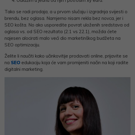
Odlazim u jednu od njih i potrošim xy eura.
Tako se radi prodaja, a u prvom slučaju i izgradnja svijesti o
brendu, bez oglasa. Namjerno nisam rekla bez novca, jer i
SEO košta. No ako usporedite povrat uloženih sredstava od
oglasa vs. od SEO rezultata (2:1 vs 22.1), možda ćete
najesen alocirati malo veći dio marketinškog budžeta na
SEO optimizaciju.
Želite li naučiti kako učinkovitije prodavati online, prijavite se
na
SEO
edukaciju koja će vam promijeniti način na koji radite
digitalni marketing.