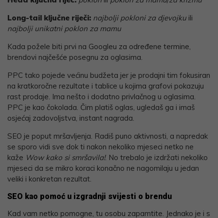
Long-tail ključne riječi:
najbolji pokloni za djevojku
ili
najbolji unikatni poklon za mamu
Kada požele biti prvi na Googleu za određene termine,
brendovi najčešće posegnu za oglasima.
PPC tako pojede većinu budžeta jer je prodajni tim fokusiran
na kratkoročne rezultate i tablice u kojima grafovi pokazuju
rast prodaje. Ima nešto i dodatno privlačnog u oglasima.
PPC je kao čokolada. Čim platiš oglas, ugledaš ga i imaš
osjećaj zadovoljstva, instant nagrada.
SEO je poput mršavljenja. Radiš puno aktivnosti, a napredak
se sporo vidi sve dok ti nakon nekoliko mjeseci netko ne
kaže
Wow kako si smršavila!
. No trebalo je izdržati nekoliko
mjeseci da se mikro koraci konačno ne nagomilaju u jedan
veliki i konkretan rezultat.
SEO kao pomoć u izgradnji svijesti o brendu
Kad vam netko pomogne, tu osobu zapamtite. Jednako je i s