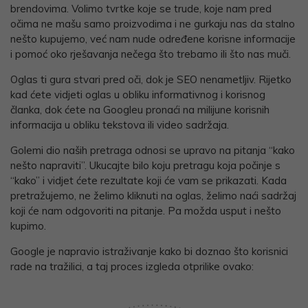
brendovima. Volimo tvrtke koje se trude, koje nam pred
očima ne mašu samo proizvodima i ne gurkaju nas da stalno
nešto kupujemo, već nam nude određene korisne informacije
i pomoć oko rješavanja nečega što trebamo ili što nas muči.
Oglas ti gura stvari pred oči, dok je SEO nenametljiv. Rijetko
kad ćete vidjeti oglas u obliku informativnog i korisnog
članka, dok ćete na Googleu pronaći na milijune korisnih
informacija u obliku tekstova ili video sadržaja.
Golemi dio naših pretraga odnosi se upravo na pitanja “kako
nešto napraviti”. Ukucajte bilo koju pretragu koja počinje s
“kako” i vidjet ćete rezultate koji će vam se prikazati. Kada
pretražujemo, ne želimo kliknuti na oglas, želimo naći sadržaj
koji će nam odgovoriti na pitanje. Pa možda usput i nešto
kupimo.
Google je napravio istraživanje kako bi doznao što korisnici
rade na tražilici, a taj proces izgleda otprilike ovako: