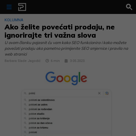
Skip to content
KOLUMNA
Ako želite povećati prodaju, ne
ignorirajte tri važna slova
U ovom članku pojasnit ću vam kako SEO funkcionira i kako možete
povećati prodaju ako pametno primijenite SEO smjernice i pravila na
web stranici
Barbara Slade Jagodić
6
min
3.05.2023.