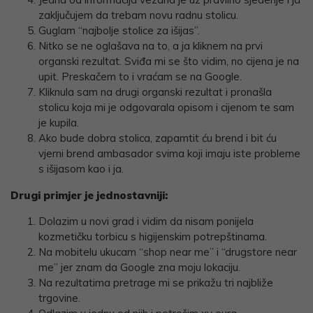
zaključujem da trebam novu radnu stolicu.
Guglam “najbolje stolice za išijas”.
Nitko se ne oglašava na to, a ja kliknem na prvi
organski rezultat. Sviđa mi se što vidim, no cijena je na
upit. Preskačem to i vraćam se na Google.
Kliknula sam na drugi organski rezultat i pronašla
stolicu koja mi je odgovarala opisom i cijenom te sam
je kupila.
Ako bude dobra stolica, zapamtit ću brend i bit ću
vjerni brend ambasador svima koji imaju iste probleme
s išijasom kao i ja.
Drugi primjer je jednostavniji:
Dolazim u novi grad i vidim da nisam ponijela
kozmetičku torbicu s higijenskim potrepštinama.
Na mobitelu ukucam “shop near me” i “drugstore near
me” jer znam da Google zna moju lokaciju.
Na rezultatima pretrage mi se prikažu tri najbliže
trgovine.