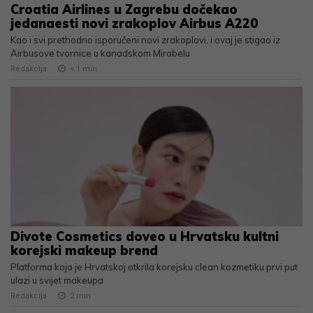
Croatia Airlines u Zagrebu dočekao
jedanaesti novi zrakoplov Airbus A220
Kao i svi prethodno isporučeni novi zrakoplovi, i ovaj je stigao iz
Airbusove tvornice u kanadskom Mirabelu
Redakcija
< 1
min
Divote Cosmetics doveo u Hrvatsku kultni
korejski makeup brend
Platforma koja je Hrvatskoj otkrila korejsku clean kozmetiku prvi put
ulazi u svijet makeupa
Redakcija
2
min