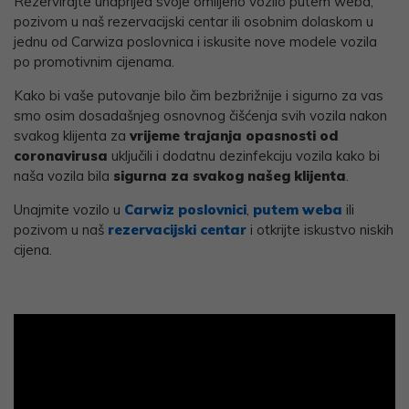
Rezervirajte unaprijed svoje omiljeno vozilo putem weba,
pozivom u naš rezervacijski centar ili osobnim dolaskom u
jednu od Carwiza poslovnica i iskusite nove modele vozila
po promotivnim cijenama.
Kako bi vaše putovanje bilo čim bezbrižnije i sigurno za vas
smo osim dosadašnjeg osnovnog čišćenja svih vozila nakon
svakog klijenta za
vrijeme trajanja opasnosti od
coronavirusa
uključili i dodatnu dezinfekciju vozila kako bi
naša vozila bila
sigurna za svakog našeg klijenta
.
Unajmite vozilo u
Carwiz poslovnici
,
putem weba
ili
pozivom u naš
rezervacijski centar
i otkrijte iskustvo niskih
cijena.