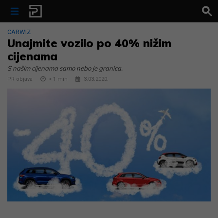
Skip to content
CARWIZ
Unajmite vozilo po 40% nižim
cijenama
S našim cijenama samo nebo je granica.
PR objava
< 1
min
3.03.2020.