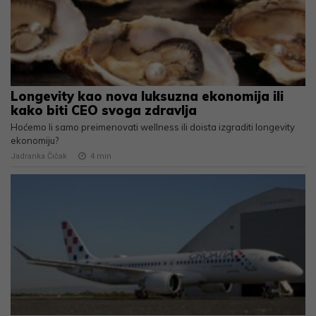
Longevity kao nova luksuzna ekonomija ili
kako biti CEO svoga zdravlja
Hoćemo li samo preimenovati wellness ili doista izgraditi longevity
ekonomiju?
Jadranka Čičak
4
min