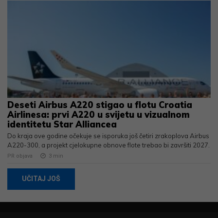
Deseti Airbus A220 stigao u flotu Croatia
Airlinesa: prvi A220 u svijetu u vizualnom
identitetu Star Alliancea
Do kraja ove godine očekuje se isporuka još četiri zrakoplova Airbus
A220-300, a projekt cjelokupne obnove flote trebao bi završiti 2027.
PR objava
3
min
UČITAJ JOŠ