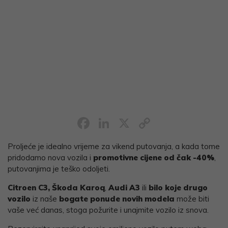
Facebook
LinkedIn
X
Copy
Link
Proljeće je idealno vrijeme za vikend putovanja, a kada tome
pridodamo nova vozila i
promotivne cijene od čak -40%
,
putovanjima je teško odoljeti.
Citroen C3,
Škoda Karoq
,
Audi A3
ili
bilo koje drugo
vozilo
iz naše
bogate ponude novih modela
može biti
vaše već danas, stoga požurite i unajmite vozilo iz snova.