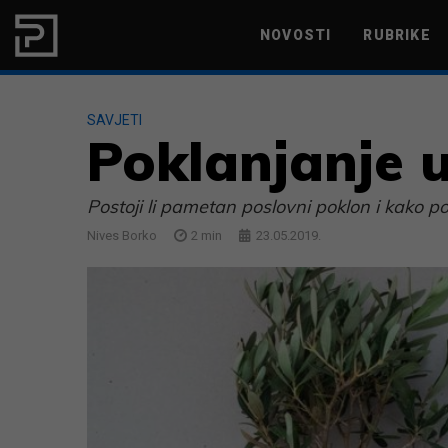
Skip to content
NOVOSTI
RUBRIKE
MARKETING
PRODUKTIVNOST
SAVJETI
Poklanjanje u
Postoji li pametan poslovni poklon i kako po
Nives Borko
2
min
23.05.2019.