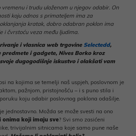
 o vremenu i trudu uloženom u njegov odabir. On
nosti koju odnos s primateljem ima za
 poklanjanja kratak, dobro odabran poklon ima
e i čvrstoću veza među ljudima.
rivanje i vlasnica web trgovine
Selectedd
,
ke predmete i gadgete, Nives Borko kroz
 svoje dugogodišnje iskustvo i olakšati vam
osi na kojima se temelji naš uspjeh, poslovnom je
aktom, pažnjom, pristojnošću – i s puno stila i
poruku koju odabir poslovnog poklona odašilje.
nije jednostavno. Možda se može svesti na ono
i onima koji imaju sve
? Svi smo zasićeni
ike, trivijalnim sitnicama koje samo pune naše
tpad.
Možemo li poklanjati bolje?