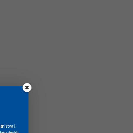
tništva i
m dijeliti.