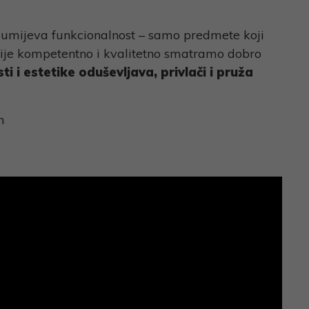
zumijeva funkcionalnost – samo predmete koji
cije kompetentno i kvalitetno smatramo dobro
ti i estetike oduševljava, privlači i pruža
n