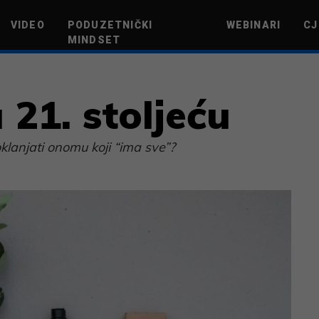
VIDEO
PODUZETNIČKI
WEBINARI
CJ
MINDSET
TEHNOLOGIJA
GREEN FUTURE
NOVAC
ŽIVOTNI STIL
NOVI POD
 21. stoljeću
klanjati onomu koji “ima sve”?