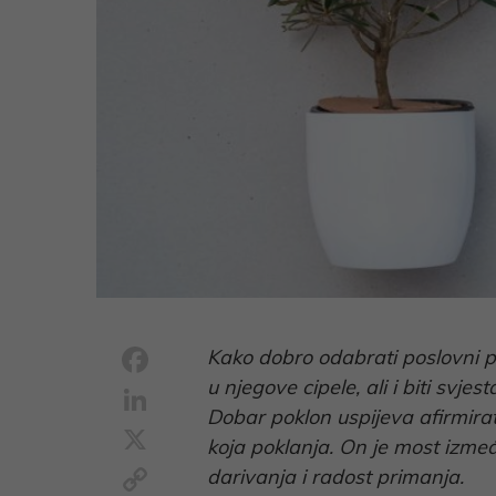
Facebook
Kako dobro odabrati poslovni pok
u njegove cipele, ali i biti svj
LinkedIn
Dobar poklon uspijeva afirmirati
X
koja poklanja. On je most izmeđ
Copy
darivanja i radost primanja.