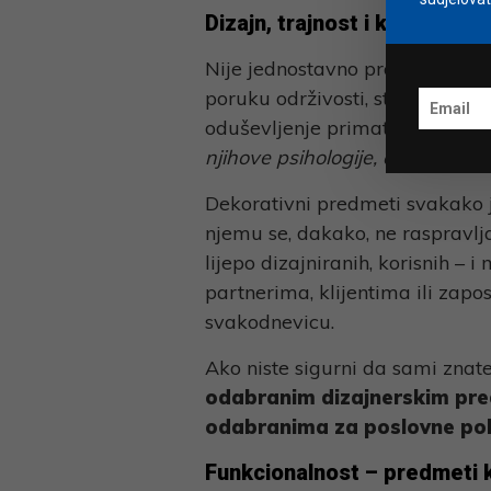
Dizajn, trajnost i kvaliteta
Nije jednostavno pronaći predmet
poruku održivosti, stila i kvali
oduševljenje primatelja traži
k
njihove psihologije, ali i istanča
Dekorativni predmeti svakako je
njemu se, dakako, ne raspravlja
lijepo dizajniranih, korisnih – 
partnerima, klijentima ili zapo
svakodnevicu.
Ako niste sigurni da sami znat
odabranim dizajnerskim pr
odabranima za poslovne po
Funkcionalnost – predmeti k