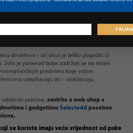
 koji je originalan, čiji dizajn i izrada prenose
tete. Prepoznati predmete koji će izazvati
PRIJAV
ontinuirano praćenje
trendova, poznavanje ljudi i
n ukus.
su atraktivni – ali ukus je teško pogoditi. O
. Zato je ponekad bolje zadržati se na strani
i minimalističkijih predmeta koje vašim
slenicima uljepšavaju ali i olakšavaju
e odabrati poklone,
zavirite u web shop s
edmetima i gadgetima
Selectedd
posebno
klone.
oji se koriste imaju veću vrijednost od puke