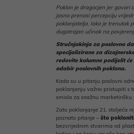
Link
Poklon je dragocjen jer govori
jasno prenosi percepciju vrijed
poklanjatelja. Iako je trenutak
dugotrajan učinak na povjerenj
Stručnjakinja za poslovno da
specijalizirane za dizajners
redovite kolumne podijelit će
odabir poslovnih poklona.
Kada su u pitanju poslovni odn
poklanjanju važno pristupiti s t
smisla za snažnu marketinšku 
Zato poklanjanje 21. stoljeća 
poznato pitanje –
što poklonit
bezvrijednim stvarima od plast
ladice i na kraju završe kao o