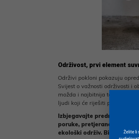
Održivost, prvi element su
Održivi pokloni pokazuju opred
Svijest o važnosti održivosti i
možda i najbitnija tema trenut
ljudi koji će riješiti problem, u
Izbjegavajte predmete od pla
poruke, pretjeranost u kori
ekološki održiv. Birajte drvo
Želite l
sudjelovat