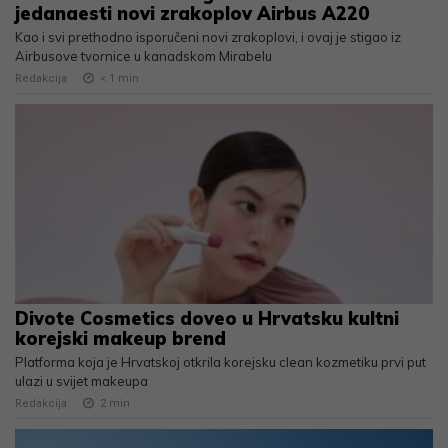
jedanaesti novi zrakoplov Airbus A220
Kao i svi prethodno isporučeni novi zrakoplovi, i ovaj je stigao iz
Airbusove tvornice u kanadskom Mirabelu
Redakcija
< 1
min
Divote Cosmetics doveo u Hrvatsku kultni
korejski makeup brend
Platforma koja je Hrvatskoj otkrila korejsku clean kozmetiku prvi put
ulazi u svijet makeupa
Redakcija
2
min