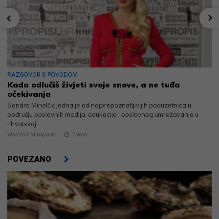
RAZGOVOR S POVODOM
Kada odlučiš živjeti svoje snove, a ne tuđa
očekivanja
Sandra Mihelčić jedna je od najprepoznatljivijih poduzetnica u
području poslovnih medija, edukacije i poslovnog umrežavanja u
Hrvatskoj
Vladimir Mihajlović
7
min
POVEZANO