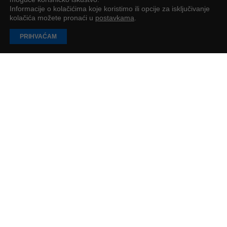
Informacije o kolačićima koje koristimo ili opcije za isključivanje
kolačića možete pronaći u
postavkama
.
PRIHVAĆAM
FIRST SLAM: Osijek postao europsko
središte dječjeg tenisa
Prvi međunarodni dječji teniski turnir koji najmlađim tenisačima pruža
jedinstveno iskustvo igranja na terenima inspiriranima svim Grand
Slam turnirima
Poduzetnik
2
min
UČITAJ JOŠ
PODUZETNIK
Impressum
O nama
Oglašavanje