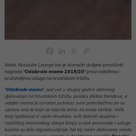
Facebook
LinkedIn
X
Copy
Link
Matis Absolute Lounge bio je domaćin dodjele prestižnih
nagrada
‘Odabrale mame 2019/20’
proizvođačima i
pružateljima usluga na hrvatskom tržištu.
‘
Odabrale mame
‘
, sad već u drugoj godini aktivnog
djelovanja na hrvatskom tržištu, polako diktira trendove, a
odabir mama je izvrstan putokaz svim potrošačima jer su
upravo one te koje se najviše brinu za svoje obitelji. Velik
broj ispitanica iz cijele Hrvatske, svih dobnih skupina i
različitog imovinskog stanja biraju uvijek proizvode i usluge
kojima su bile najzadovoljnije. Na taj način dobivamo zaista