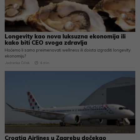
Longevity kao nova luksuzna ekonomija ili
kako biti CEO svoga zdravlja
Hoćemo li samo preimenovati wellness ili doista izgraditi longevity
ekonomiju?
Jadranka Čičak
4
min
Croatia Airlines u Zagrebu dočekao