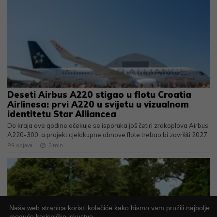
Deseti Airbus A220 stigao u flotu Croatia
Airlinesa: prvi A220 u svijetu u vizualnom
identitetu Star Alliancea
Do kraja ove godine očekuje se isporuka još četiri zrakoplova Airbus
A220-300, a projekt cjelokupne obnove flote trebao bi završiti 2027.
PR objava
3
min
Naša web stranica koristi kolačiće kako bismo vam pružili najbolje
moguće korisničko iskustvo.