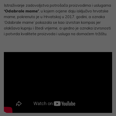
Istraživanje zadovoljstva potrošača proizvodima i uslugama
‘Odabrale mame’
, u kojem ocjene daju isključivo hrvatske
mame, pokrenuto je u Hrvatskoj u 2017. godini, a oznaka
‘Odabrale mame’ pokazala se kao izvrstan kompas jer
olakšava kupnju i štedi vrijeme, a ujedno je oznaka izvrsnosti
i potvrda kvalitete proizvoda i usluga na domaćem tržištu.