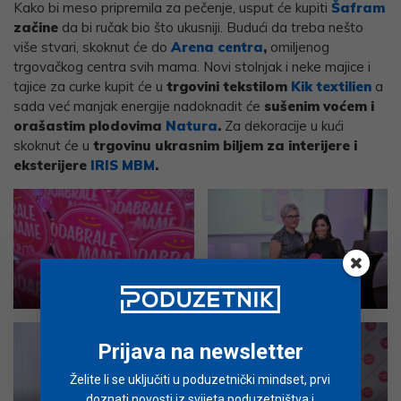
Kako bi meso pripremila za pečenje, usput će kupiti
Šafram
začine
da bi ručak bio što ukusniji. Budući da treba nešto
više stvari, skoknut će do
Arena centra
,
omiljenog
trgovačkog centra svih mama. Novi stolnjak i neke majice i
tajice za curke kupit će u
trgovini tekstilom
Kik textilien
a
sada već manjak energije nadoknadit će
sušenim voćem i
orašastim plodovima
Natura
.
Za dekoracije u kući
skoknut će u
trgovinu ukrasnim biljem za interijere i
eksterijere
IRIS MBM
.
Priznanje
Lana Klingor Mihić
Prijava na newsletter
Želite li se uključiti u poduzetnički mindset, prvi
doznati novosti iz svijeta poduzetništva i