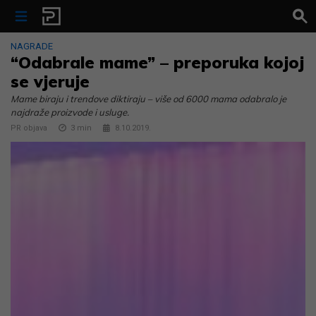
Skip to content
NAGRADE
“Odabrale mame” – preporuka kojoj
se vjeruje
Mame biraju i trendove diktiraju – više od 6000 mama odabralo je
najdraže proizvode i usluge.
PR objava
3
min
8.10.2019.