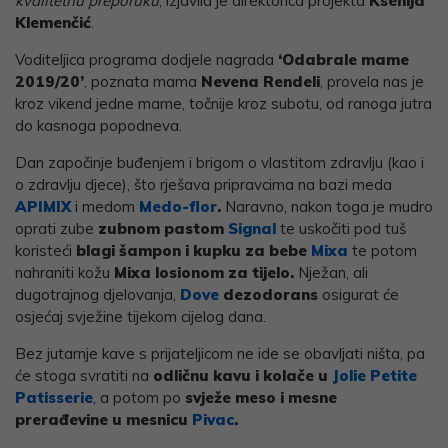
kvalitetnu preporuku
, izjavila je direktorica projekta
Ksenija
Klemenčić
.
Voditeljica programa dodjele nagrada
‘Odabrale mame
2019/20’
, poznata mama
Nevena Rendeli
, provela nas je
kroz vikend jedne mame, točnije kroz subotu, od ranoga jutra
do kasnoga popodneva.
Dan započinje buđenjem i brigom o vlastitom zdravlju (kao i
o zdravlju djece), što rješava pripravcima na bazi meda
APIMIX
i medom
Medo-flor
.
Naravno, nakon toga je mudro
oprati zube
zubnom pastom
Signal
te uskočiti pod tuš
koristeći
blagi šampon i kupku za bebe
Mixa
te potom
nahraniti kožu
Mixa losionom za tijelo.
Nježan, ali
dugotrajnog djelovanja,
Dove
dezodorans
osigurat će
osjećaj svježine tijekom cijelog dana.
Bez jutarnje kave s prijateljicom ne ide se obavljati ništa, pa
će stoga svratiti na
odličnu kavu i kolače u
Jolie Petite
Patisserie
, a potom po
svježe meso i mesne
prerađevine u mesnicu
Pivac
.