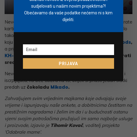
sudjelovati u našim novim projektima?!
Nevena Rendeli
Ljupka Gojić Mikić
Obećavamo da vaše podatke nećemo ni s kim
dijeliti.
Nevena priznaje da sve ovo zvuči zabavno, ali da je ne prate
kartice i aplikacija
Hrvatske poštanske banke
,
ne bi bilo
tako jednostavno. Kad se vrati kući, čeka je perilica rublja
koju brzo puni i
ubacuje deterdžent za rublje
Ariel pods
,
a prije pečenja mesa pećnicu će očistiti
odmaščivaćem
KH-7
i
podove te ostale površine očistiti i dezinficirati
sredstvom
Sanytol
.
PRIJAVA
Nevena priznaje da nije baš svaka subota ovako aktivna i
iscrpljujuća, no bez obzira na to, uvijek si priušti jedan slatki
predah uz
čokoladu
Mikado
.
Zahvaljujem svim vrijednim majkama koje odvajaju svoje
vrijeme i ispunjavaju naše ankete, a dobitnicima čestitam na
prestižnim nagradama i želim im da i u budućnosti ostanu
vjerni svojim potrošačima pružajući im samo najbolje usluge
i proizvode, izjavio je
Tihomir Kovač
, voditelj projekta
‘Odabrale mame’.