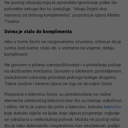
Ne postoji situacija koja bi opravdala ignoriranje prilike da
pohvalite nekoga tko to zaslužuje. “Mogu živjeti dva
mjeseca od dobrog komplimenta”, poznata je izjava Marka
Twaina.
Svima je stalo do komplimenta
Iako o tome često ne razgovaramo otvoreno, istina je da je
svima, baš svima, stalo da, s vremena na vrijeme, dobiju
kompliment.
Ne govorim o pitanju samopoštovanja i o privlačenju pažnje
na društvenim mrežama. Govorim o iskrenom, promišljenom,
zasluženom odavanju priznanja jednoga kolege drugomu.
Takve snažne i iskrene izjave ne čuju se dovoljno često.
Rasprave o liderstvu često su usredotočene na važne
elemente učinkovitog liderstva kao što su nastup, odlučnost
i slično. Ali to je samo dio priče o liderstvu. Istinsko
liderstvo
koje duboko utječe na ljude, koje ulijeva povjerenje, najbolje
se odražava u velikodušnoj pohvali. Možda ne postoji ništa
što je tako dobrodošlo i inspirativno kao neočekivan, pažljiv