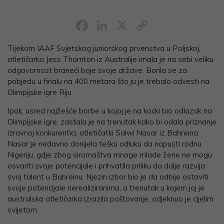
Facebook
LinkedIn
X
Copy
Link
Tijekom IAAF Svjetskog juniorskog prvenstva u Poljskoj,
atletičarka Jess Thornton iz Australije imala je na sebi veliku
odgovornost braneći boje svoje države. Borila se za
pobjedu u finalu na 400 metara što ju je trebalo odvesti na
Olimpijske igre Riju.
Ipak, usred najžešće borbe u kojoj je na kocki bio odlazak na
Olimpijske igre, zastala je na trenutak kako bi odala priznanje
izravnoj konkurentici, atletičatki Salwi Nasar iz Bahreina.
Nasar je nedavno donijela tešku odluku da napusti rodnu
Nigeriju, gdje zbog siromaštva mnoge mlade žene ne mogu
osvariti svoje potencijale i prihvatila priliku da dalje razvija
svoj talent u Bahreinu. Njezin izbor bio je da odbije ostaviti
svoje potencijale nerealiziranima, a trenutak u kojem joj je
australska atletičarka izrazila poštovanje, odjeknuo je cijelim
svijetom.