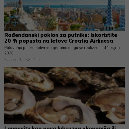
Rođendanski poklon za putnike: Iskoristite
20 % popusta na letove Croatia Airlinesa
Putovanja po promotivnim cijenama mogu se realizirati od 1. rujna
2026.
Poduzetnik
< 1
min
Longevity kao nova luksuzna ekonomija ili