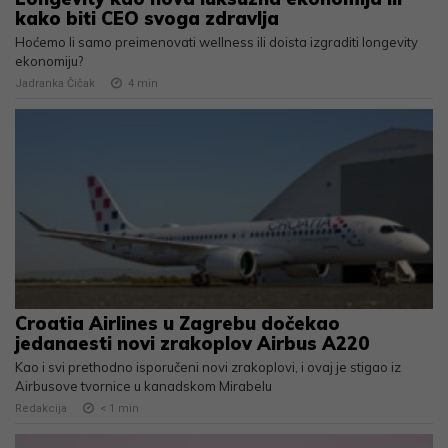
kako biti CEO svoga zdravlja
Hoćemo li samo preimenovati wellness ili doista izgraditi longevity
ekonomiju?
Jadranka Čičak
4
min
Croatia Airlines u Zagrebu dočekao
jedanaesti novi zrakoplov Airbus A220
Kao i svi prethodno isporučeni novi zrakoplovi, i ovaj je stigao iz
Airbusove tvornice u kanadskom Mirabelu
Redakcija
< 1
min