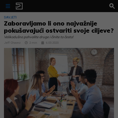
Skip to content
SAVJETI
Zaboravljamo li ono najvažnije
pokušavajući ostvariti svoje ciljeve?
Velikodušno pohvalite druge i činite to često!
Jeff Chavez
2
min
6.03.2020.