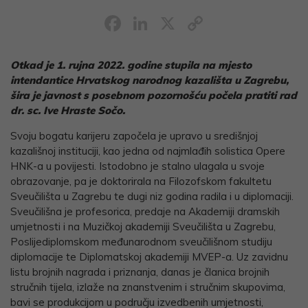
Facebook
LinkedIn
X
Copy
Link
Otkad je 1. rujna 2022. godine stupila na mjesto
intendantice Hrvatskog narodnog kazališta u Zagrebu,
šira je javnost s posebnom pozornošću počela pratiti rad
dr. sc. Ive Hraste Sočo.
Svoju bogatu karijeru započela je upravo u središnjoj
kazališnoj instituciji, kao jedna od najmlađih solistica Opere
HNK-a u povijesti. Istodobno je stalno ulagala u svoje
obrazovanje, pa je doktorirala na Filozofskom fakultetu
Sveučilišta u Zagrebu te dugi niz godina radila i u diplomaciji.
Sveučilišna je profesorica, predaje na Akademiji dramskih
umjetnosti i na Muzičkoj akademiji Sveučilišta u Zagrebu,
Poslijediplomskom međunarodnom sveučilišnom studiju
diplomacije te Diplomatskoj akademiji MVEP-a. Uz zavidnu
listu brojnih nagrada i priznanja, danas je članica brojnih
stručnih tijela, izlaže na znanstvenim i stručnim skupovima,
bavi se produkcijom u području izvedbenih umjetnosti,