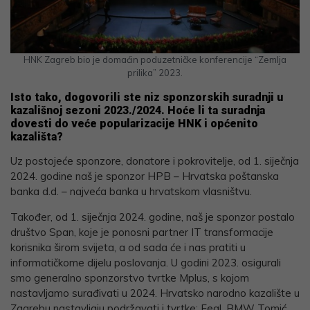
HNK Zagreb bio je domaćin poduzetničke konferencije “Zemlja
prilika” 2023.
Isto tako, dogovorili ste niz sponzorskih suradnji u
kazališnoj sezoni 2023./2024. Hoće li ta suradnja
dovesti do veće popularizacije HNK i općenito
kazališta?
Uz postojeće sponzore, donatore i pokrovitelje, od 1. siječnja
2024. godine naš je sponzor HPB – Hrvatska poštanska
banka d.d. – najveća banka u hrvatskom vlasništvu.
Također, od 1. siječnja 2024. godine, naš je sponzor postalo
društvo Span, koje je ponosni partner IT transformacije
korisnika širom svijeta, a od sada će i nas pratiti u
informatičkome dijelu poslovanja. U godini 2023. osigurali
smo generalno sponzorstvo tvrtke Mplus, s kojom
nastavljamo surađivati u 2024. Hrvatsko narodno kazalište u
Zagrebu nastavljaju podržavati i tvrtke: Feal, BMW Tomić