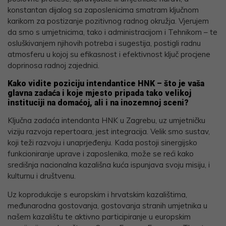
konstantan dijalog sa zaposlenicima smatram ključnom
karikom za postizanje pozitivnog radnog okružja. Vjerujem
da smo s umjetnicima, tako i administracijom i Tehnikom – te
osluškivanjem njihovih potreba i sugestija, postigli radnu
atmosferu u kojoj su efikasnost i efektivnost ključ procjene
doprinosa radnoj zajednici.
Kako vidite poziciju intendantice HNK – što je vaša
glavna zadaća i koje mjesto pripada tako velikoj
instituciji na domaćoj, ali i na inozemnoj sceni?
Ključna zadaća intendanta HNK u Zagrebu, uz umjetničku
viziju razvoja repertoara, jest integracija. Velik smo sustav,
koji teži razvoju i unaprjeđenju. Kada postoji sinergijsko
funkcioniranje uprave i zaposlenika, može se reći kako
središnja nacionalna kazališna kuća ispunjava svoju misiju, i
kulturnu i društvenu.
Uz koprodukcije s europskim i hrvatskim kazalištima,
međunarodna gostovanja, gostovanja stranih umjetnika u
našem kazalištu te aktivno participiranje u europskim