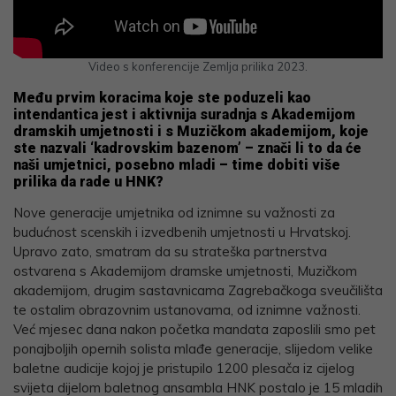
Video s konferencije Zemlja prilika 2023.
Među prvim koracima koje ste poduzeli kao
intendantica jest i aktivnija suradnja s Akademijom
dramskih umjetnosti i s Muzičkom akademijom, koje
ste nazvali ‘kadrovskim bazenom’ – znači li to da će
naši umjetnici, posebno mladi – time dobiti više
prilika da rade u HNK?
Nove generacije umjetnika od iznimne su važnosti za
budućnost scenskih i izvedbenih umjetnosti u Hrvatskoj.
Upravo zato, smatram da su strateška partnerstva
ostvarena s Akademijom dramske umjetnosti, Muzičkom
akademijom, drugim sastavnicama Zagrebačkoga sveučilišta
te ostalim obrazovnim ustanovama, od iznimne važnosti.
Već mjesec dana nakon početka mandata zaposlili smo pet
ponajboljih opernih solista mlađe generacije, slijedom velike
baletne audicije kojoj je pristupilo 1200 plesača iz cijelog
svijeta dijelom baletnog ansambla HNK postalo je 15 mladih