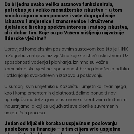
Da bi jedna ovako velika ustanova funkcionirala,
potrebno je i veliko menadžersko iskustvo – u tom
smislu sigurno vam pomaže i vaše dugogodišnje
iskustvo i umjetnice i znanstvenice i društvene
djelatnice širokog spektra interesa i radnog iskustva,
ali i dobar tim. Koje su po Vašem mišljenju najvažnije
liderske vještine?
Upravljati kompleksnim poslovnim sustavom kao što je HNK
u Zagrebu zahtijeva niz vještina koje se stječu iskustvom. Uz
sposobnosti vođenja i planiranja, iznimno su važne
komunikacijske vještine, sposobnost brzog donošenja odluka
i otklanjanja svakodnevnih izazova u poslovanju.
U suradnji svih umjetnika u Kazalištu i umjetnika izvan njega,
kao i komplementarnih djelatnosti, želimo ponuditi novi
upravljački model za javne ustanove u kreativnim i kulturnim
industrijama, a koji će uključivati sve dionike suvremenih
umjetničkih procesa.
Jedan od ključnih koraka u uspješnom poslovanju
posložene su financije – s tim ciljem vrlo uspješno