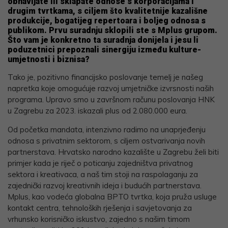
obnavljate ili sklapate odnose s korporacijama i
drugim tvrtkama, s ciljem što kvalitetnije kazališne
produkcije, bogatijeg repertoara i boljeg odnosa s
publikom. Prvu suradnju sklopili ste s Mplus grupom.
Što vam je konkretno ta suradnja donijela i jesu li
poduzetnici prepoznali sinergiju između kulture-
umjetnosti i biznisa?
Tako je, pozitivno financijsko poslovanje temelj je našeg
napretka koje omogućuje razvoj umjetničke izvrsnosti naših
programa. Upravo smo u završnom računu poslovanja HNK
u Zagrebu za 2023. iskazali plus od 2.080.000 eura.
Od početka mandata, intenzivno radimo na unaprjeđenju
odnosa s privatnim sektorom, s ciljem ostvarivanja novih
partnerstava. Hrvatsko narodno kazalište u Zagrebu želi biti
primjer kada je riječ o poticanju zajedništva privatnog
sektora i kreativaca, a naš tim stoji na raspolaganju za
zajednički razvoj kreativnih ideja i budućih partnerstava.
Mplus, kao vodeća globalna BPTO tvrtka, koja pruža usluge
kontakt centra, tehnoloških rješenja i savjetovanja za
vrhunsko korisničko iskustvo, zajedno s našim timom