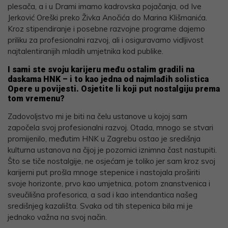
plesača, a i u Drami imamo kadrovska pojačanja, od Ive
Jerković Oreški preko Živka Anočića do Marina Klišmanića.
Kroz stipendiranje i posebne razvojne programe dajemo
priliku za profesionalni razvoj, ali i osiguravamo vidljivost
najtalentiranijih mladih umjetnika kod publike.
I sami ste svoju karijeru među ostalim gradili na
daskama HNK – i to kao jedna od najmlađih solistica
Opere u povijesti. Osjetite li koji put nostalgiju prema
tom vremenu?
Zadovoljstvo mi je biti na čelu ustanove u kojoj sam
započela svoj profesionalni razvoj. Otada, mnogo se stvari
promijenilo, međutim HNK u Zagrebu ostao je središnja
kulturna ustanova na čijoj je pozornici iznimna čast nastupiti.
Što se tiče nostalgije, ne osjećam je toliko jer sam kroz svoj
karijerni put prošla mnoge stepenice i nastojala proširiti
svoje horizonte, prvo kao umjetnica, potom znanstvenica i
sveučilišna profesorica, a sad i kao intendantica našeg
središnjeg kazališta. Svaka od tih stepenica bila mi je
jednako važna na svoj način.