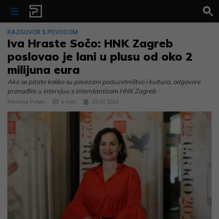
Skip to content
RAZGOVOR S POVODOM
Iva Hraste Sočo: HNK Zagreb
poslovao je lani u plusu od oko 2
milijuna eura
Ako se pitate koliko su povezani poduzetništvo i kultura, odgovore
pronađite u intervjuu s intendanticom HNK Zagreb
Nikolina Petan
6
min
29.02.2024.