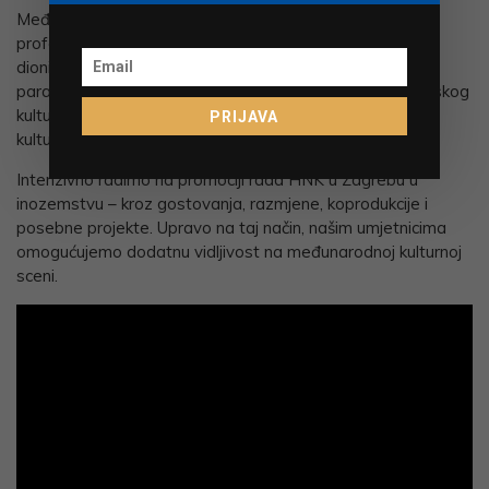
Međunarodno iskustvo uvelike je pridonijelo mome
profesionalnom razvoju. U tom sam razdoblju bila aktivni
dionik promocije hrvatskoga nacionalnoga identiteta, a
paralelno s time – upoznala sam brojne kolege iz austrijskog
kulturnog života koji su mi pomogli u promociji hrvatske
PRIJAVA
kulture.
Intenzivno radimo na promociji rada HNK u Zagrebu u
inozemstvu – kroz gostovanja, razmjene, koprodukcije i
posebne projekte. Upravo na taj način, našim umjetnicima
omogućujemo dodatnu vidljivost na međunarodnoj kulturnoj
sceni.