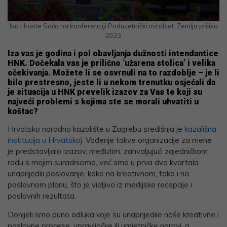
Iva Hraste Sočo na konferenciji Poduzetnički mindset: Zemlja prilika
2023.
Iza vas je godina i pol obavljanja dužnosti intendantice
HNK. Dočekala vas je prilično ‘užarena stolica’ i velika
očekivanja. Možete li se osvrnuli na to razdoblje – je li
bilo prestresno, jeste li u nekom trenutku osjećali da
je situacija u HNK prevelik izazov za Vas te koji su
najveći problemi s kojima ste se morali uhvatiti u
koštac?
Hrvatsko narodno kazalište u Zagrebu središnja je
kazališna
institucija u Hrvatskoj
. Vođenje takve organizacije za mene
je predstavljalo izazov, međutim, zahvaljujući zajedničkom
radu s mojim suradnicima, već smo u prva dva kvartala
unaprijedili poslovanje, kako na kreativnom, tako i na
poslovnom planu, što je vidljivo iz medijske recepcije i
poslovnih rezultata.
Donijeli smo puno odluka koje su unaprijedile naše kreativne i
poslovne procese, upravljačke ili umjetničke naravi, a