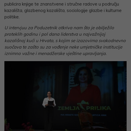
publicira knjige te znanstvene i stručne radove u području
kazališta, glazbenog kazališta, sociologije glazbe i kulturne
politike.
U intervjuu za Poduzetnik otkriva nam što je obilježilo
proteklih godinu i pol dana liderstva u najvažnijoj
kazališnoj kući u Hrvata, s kojim se izazovima svakodnevno
suočava te zašto su za vođenje neke umjetničke institucije
iznimno važne i menadžerske vještine upravljanja.