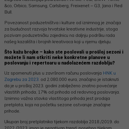
&co, Orbico, Samsung, Carlsberg, Freixenet – G3, Jana i Red
Bull.
Povezanost poduzetništva i kulture od iznimnog je značaja
za budućnost razvoja hrvatske kreativne industrije, stoga
pozivam poduzetničku zajednicu na daljnju podršku rada
našeg kazališta i brojnih kreativaca koji u njemu djeluju.
Što kažu brojke – kako ste poslovali u prošloj sezoni i
možete li nam otkriti neke konkretne planove u
poslovanju i repertoaru u nadolazećem razdoblju?
Uz spomenuti plus u završnom računu poslovanja
HNK u
Zagrebu za 2023.
od 2.080.000 eura, značajno je istaknuti
da je u prošloj 2023. godini zabilježeno znatno povećanje
vlastitih prihoda, 17% od prihoda od redovnog poslovanja.
Iznimno važna stavka vlastitoga prihoda jest prodaja
pretplata, koja na početku sezone ostvaruje značajne
prihode.
Ukupan broj pretplatnika tijekom razdoblja 2018./2019. do
2022./2023. imao je negativan trend, posebno tijekom