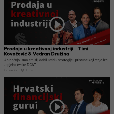
Prodaja u kreativnoj industriji – Timi
Kovačević & Vedran Družina
U sinoćnjoj smo emisiji dobili uvid u strategije i pristupe koji stoje iza
uspjeha tvrtke DC&T
Redakcija
2
min