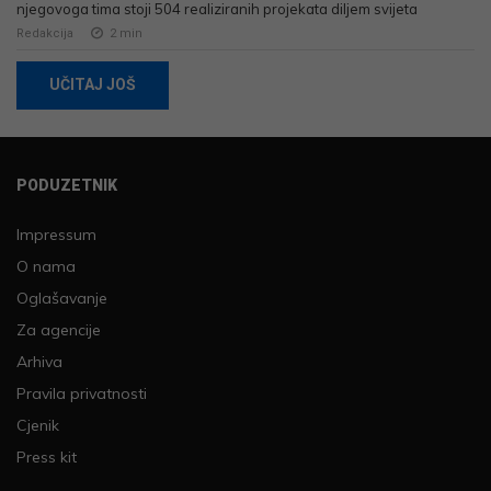
njegovoga tima stoji 504 realiziranih projekata diljem svijeta
Redakcija
2
min
UČITAJ JOŠ
PODUZETNIK
Impressum
O nama
Oglašavanje
Za agencije
Arhiva
Pravila privatnosti
Cjenik
Press kit