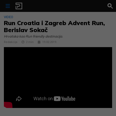
Skip to content
VIDEO
Run Croatia i Zagreb Advent Run,
Berislav Sokač
Hrvatska kao Run friendly destinacija.
Redakcija
2
min
19.02.2019.