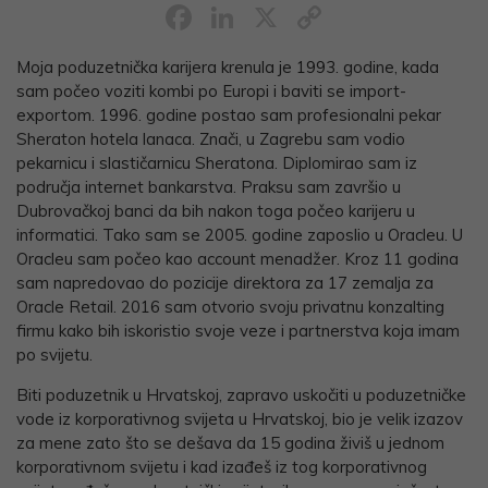
Facebook
LinkedIn
X
Copy
Link
Moja poduzetnička karijera krenula je 1993. godine, kada
sam počeo voziti kombi po Europi i baviti se import-
exportom. 1996. godine postao sam profesionalni pekar
Sheraton hotela lanaca. Znači, u Zagrebu sam vodio
pekarnicu i slastičarnicu Sheratona. Diplomirao sam iz
područja internet bankarstva. Praksu sam završio u
Dubrovačkoj banci da bih nakon toga počeo karijeru u
informatici. Tako sam se 2005. godine zaposlio u Oracleu. U
Oracleu sam počeo kao account menadžer. Kroz 11 godina
sam napredovao do pozicije direktora za 17 zemalja za
Oracle Retail. 2016 sam otvorio svoju privatnu konzalting
firmu kako bih iskoristio svoje veze i partnerstva koja imam
po svijetu.
Biti poduzetnik u Hrvatskoj, zapravo uskočiti u poduzetničke
vode iz korporativnog svijeta u Hrvatskoj, bio je velik izazov
za mene zato što se dešava da 15 godina živiš u jednom
korporativnom svijetu i kad izađeš iz tog korporativnog