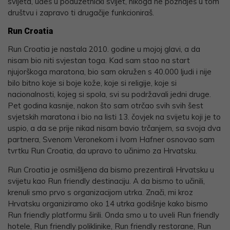
svijeta, uđeš u poduzetnički svijet, nikoga ne poznaješ u tom
društvu i zapravo ti drugačije funkcioniraš.
Run Croatia
Run Croatia je nastala 2010. godine u mojoj glavi, a da
nisam bio niti svjestan toga. Kad sam stao na start
njujorškoga maratona, bio sam okružen s 40.000 ljudi i nije
bilo bitno koje si boje kože, koje si religije, koje si
nacionalnosti, kojeg si spola, svi su podržavali jedni druge.
Pet godina kasnije, nakon što sam otrčao svih svih šest
svjetskih maratona i bio na listi 13. čovjek na svijetu koji je to
uspio, a da se prije nikad nisam bavio trčanjem, sa svoja dva
partnera, Svenom Veronekom i Ivom Hafner osnovao sam
tvrtku Run Croatia, da upravo to učinimo za Hrvatsku.
Run Croatia je osmišljena da bismo prezentirali Hrvatsku u
svijetu kao Run friendly destinaciju. A da bismo to učinili,
krenuli smo prvo s organizacijom utrka. Znači, mi kroz
Hrvatsku organiziramo oko 14 utrka godišnje kako bismo
Run friendly platformu širili. Onda smo u to uveli Run friendly
hotele, Run friendly poliklinike, Run friendly restorane, Run