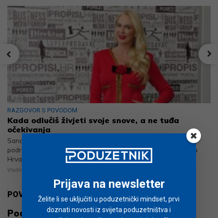
RAZGOVOR S POVODOM
Kada odlučiš živjeti svoje snove, a ne tuđa
očekivanja
Sandra Mihelčić jedna je od najprepoznatljivijih poduzetnica u
području poslovnih medija, edukacije i poslovnog umrežavanja u
Hrvatskoj
Vladimir Mihajlović
7
min
Prijava na newsletter
POVEZANO
Želite li se uključiti u poduzetnički mindset, prvi
doznati novosti iz svijeta poduzetništva i
Poduzetnički mindset: Zemlja prilika ‪2023.