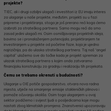
projekte?
TIEC, ali i drugi ozbiljni ulagači i investitori iz EU imaju interes
za ulaganje u naše projekte, međutim, projekti su u fazi
pripreme i projektiranja, stoga je još prerano reći koga ćemo
izabrati za strateškog partnera. Samo mogu reći da smo
zasad jedini ulagači mi. Osim osmišljavanja projektnih ideja,
bavimo se i pronalaženjem potencijala, projektiranjem te
investiranjem u projekte od početne faze, koja je ujedno
najrizičnija, pa do ulaska strateškog partnera. Taj naš “angel
capital” ulažemo sve do točke kada je projekt spreman za
ulazak strateškog partnera s kojim onda zatvaramo
financijsku konstrukciju za gradnju i realizaciju tih projekata.
Čemu se trebamo okrenuti u budućnosti?
Ulaganje u OIE potiče gospodarstvo, otvara nova radna
mjesta, utječe na smanjenje emisije stakleničkih plinova i
pomaže očuvanju okoliša. Osim toga ulaganjem u ovaj
sektor podižemo i svijest ljudi o posljedicama koje mogu
nastati zbog klimatskih promjena. Znanstvenici upozoravaju