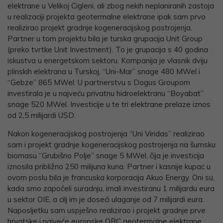
elektrane u Velikoj Cigleni, ali zbog nekih neplaniranih zastoja
u realizaciji projekta geotermalne elektrane ipak sam prvo
realizirao projekt gradnje kogeneracijskog postrojenja.
Partner u tom projektu bila je turska grupacija Unit Group
(preko tvrtke Unit Investment). To je grupacija s 40 godina
iskustva u energetskom sektoru. Kompanija je vlasnik dviju
plinskih elektrana u Turskoj, “Uni-Mar” snage 480 MWel i
“Gebze” 865 MWel. U partnerstvu s Dogus Groupom
investirala je u najveću privatnu hidroelektranu “Boyabat”
snage 520 MWel. Investicije u te tri elektrane prelaze iznos
od 2,5 milijardi USD.
Nakon kogeneracijskog postrojenja “Uni Viridas” realizirao
sam i projekt gradnje kogeneracijskog postrojenja na šumsku
biomasu “Grubišno Polje” snage 5 MWel, čija je investicija
iznosila približno 250 milijuna kuna. Partner i kasnije kupac u
ovom poslu bila je francuska korporacija Akuo Energy. Oni su,
kada smo započeli suradnju, imali investiranu 1 milijardu eura
u sektor OIE, a cilj im je doseći ulaganje od 7 milijardi eura.
Naposljetku sam uspješno realizirao i projekt gradnje prve
hrvatske i najveće europske ORC geotermalne elektrane