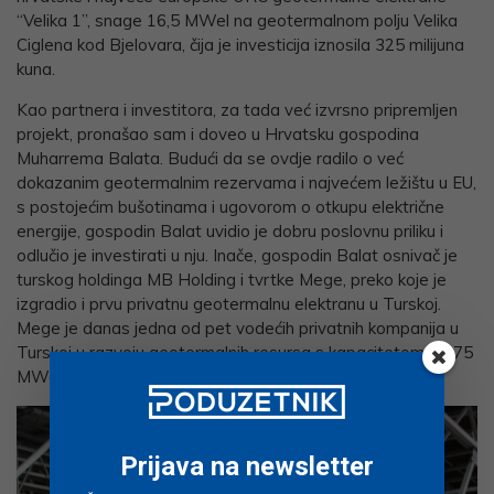
“Velika 1”, snage 16,5 MWel na geotermalnom polju Velika
Ciglena kod Bjelovara, čija je investicija iznosila 325 milijuna
kuna.
Kao partnera i investitora, za tada već izvrsno pripremljen
projekt, pronašao sam i doveo u Hrvatsku gospodina
Muharrema Balata. Budući da se ovdje radilo o već
dokazanim geotermalnim rezervama i najvećem ležištu u EU,
s postojećim bušotinama i ugovorom o otkupu električne
energije, gospodin Balat uvidio je dobru poslovnu priliku i
odlučio je investirati u nju. Inače, gospodin Balat osnivač je
turskog holdinga MB Holding i tvrtke Mege, preko koje je
izgradio i prvu privatnu geotermalnu elektranu u Turskoj.
Mege je danas jedna od pet vodećih privatnih kompanija u
Turskoj u razvoju geotermalnih resursa s kapacitetom od 75
MWel.
Prijava na newsletter