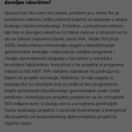
dovoljno iskorišten?
Upravo kao što sam već naveo, problem je u tome što je
privatnom sektoru teško pribaviti kapital za ulaganje u skupa
bušenja i rizična istraživanja. Dodatno, u privatnom sektoru
nije bilo ni dovoljno iskustva za takve radove s obzirom na to
da se takvim radovima bavila samo INA. Vlada RH još je
2005. imala interes intenzivnije ulagati u iskorištavanje
geotermalne energije i napravila je ozbiljne programe i
studije opravdanosti ulaganja u taj sektor u suradnji s
hrvatskim fakultetima. Investitori u te projekte iz programa
trebali su biti HEP, INA i lokalne zajednice na području na
kojem se projekt ostvaruje. Nažalost, to nije uspjelo iz
razloga što su stručnjaci koji su radili na tim programima
željeli optimizirati iskorištavanje geotermalne vode i otišli
preširoko. Investicija po projektu popela im se na vrtoglavih
500 milijuna eura. U slučaju da su u programu predvidjeli
faznu realizaciju projekta i razdvojili investiranje u energetski
dio projekta od gospodarskog dijela projekta, projekt bi
sigurno uspio.