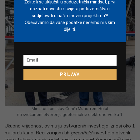
Želite li se uključiti u poduzetnički mindset, prvi
doznati novosti iz svijeta poduzetništva i
sudjelovati u našim novim projektima?!
Obećavamo da vaše podatke nećemo ni s kim
dijeliti.
PRIJAVA
Ministar Tomislav Ćorić i Muharrem Balat
na svečanom otvorenju geotermalne elektrane Velika 1.
Ukupna vrijednost ovih triju ostvarenih investicija iznosi oko 1
milijardu kuna. Realizacijom tih
greenfield
investicija otvorili
smo stotinjak novih radnih mjesta, smanjit ćemo ispuštanje