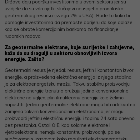
Države daju podršku investitorima u ovom sektoru jer su
uvidjele da su vrlo rijetki slučajevi neuspjeha pronalaska
geotermalnog resursa (svega 2% u USA). Rade to kako bi
pomogle investitorima da premoste barijeru do koje dolaze
kad se obrate komercijalnim bankama za financiranje
rudarskih radova.
Za geotermalne elektrane, koje su rijetke i zahtjevne,
kažu da su dragulji u sektoru obnovljivih izvora
energije. Zašto?
Geotermalni resurs je rijedak resurs, jeftin i konstantan izvor
energije, a proizvedena električna energija iz njega stabilna
je za elektroenergetsku mrežu. Takvu stabilnu proizvodnju
električne energije trenutno pružaju jedino konvencionalne
elektrane na ugljen, plin ili nuklearnu energiju koje želimo
napustiti. Jedino geotermalne elektrane mogu biti adekvatna
zamjena takvim konvencionalnim elektranama jer mogu
proizvoditi jeftinu električnu energiju i toplinu 24 sata dnevno
bez prestanka. Ostali OIE, kao solarne elektrane i
vjetroelektrane, nemaju konstantnu proizvodnju pa se
suočavamo s izazovom kako regulirati elektroenergetsku