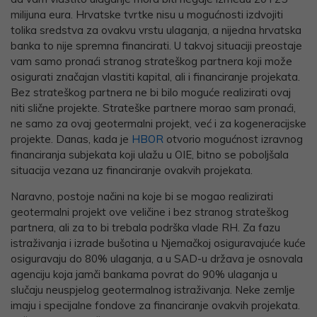
milijuna eura. Hrvatske tvrtke nisu u mogućnosti izdvojiti
tolika sredstva za ovakvu vrstu ulaganja, a nijedna hrvatska
banka to nije spremna financirati. U takvoj situaciji preostaje
vam samo pronaći stranog strateškog partnera koji može
osigurati značajan vlastiti kapital, ali i financiranje projekata.
Bez strateškog partnera ne bi bilo moguće realizirati ovaj
niti slične projekte. Strateške partnere morao sam pronaći,
ne samo za ovaj geotermalni projekt, već i za kogeneracijske
projekte. Danas, kada je
HBOR
otvorio mogućnost izravnog
financiranja subjekata koji ulažu u OIE, bitno se poboljšala
situacija vezana uz financiranje ovakvih projekata.
Naravno, postoje načini na koje bi se mogao realizirati
geotermalni projekt ove veličine i bez stranog strateškog
partnera, ali za to bi trebala podrška vlade RH. Za fazu
istraživanja i izrade bušotina u Njemačkoj osiguravajuće kuće
osiguravaju do 80% ulaganja, a u SAD-u država je osnovala
agenciju koja jamči bankama povrat do 90% ulaganja u
slučaju neuspjelog geotermalnog istraživanja. Neke zemlje
imaju i specijalne fondove za financiranje ovakvih projekata.