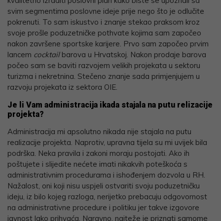
kvalitetno izraditi poslovni plan kako biste se upoznali sa
svim segmentima poslovne ideje prije nego što je odlučite
pokrenuti. To sam iskustvo i znanje stekao praksom kroz
svoje prošle poduzetničke pothvate kojima sam započeo
nakon završene sportske karijere. Prvo sam započeo prvim
lancem
cocktail
barova u Hrvatskoj. Nakon prodaje barova
počeo sam se baviti razvojem velikih projekata u sektoru
turizma i nekretnina. Stečeno znanje sada primjenjujem u
razvoju projekata iz sektora OIE.
Je li Vam administracija ikada stajala na putu relizacije
projekta?
Administracija mi apsolutno nikada nije stajala na putu
realizacije projekta. Naprotiv, upravna tijela su mi uvijek bila
podrška. Neka pravila i zakoni moraju postojati. Ako ih
poštujete i slijedite nećete imati nikakvih poteškoća s
administrativnim procedurama i ishođenjem dozvola u RH.
Nažalost, oni koji nisu uspjeli ostvariti svoju poduzetničku
ideju, iz bilo kojeg razloga, nerijetko prebacuju odgovornost
na administrativne procedure i politiku jer takve izgovore
javnost lako prihvaća. Naravno, najteže je priznati samome