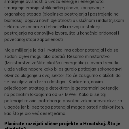
smanjenje ovisnosti o uvozu energije i energenata,
smanjenje emisija stakleničkih plinova, zbrinjavanje
organskog otpada (bioplinska postrojenja i postrojenja na
biomasu), pojavu novih djelatnosti u uslužnom i industrijskom
sektoru vezanom za tehnološki razvoj i instalaciju
postrojenja na obnovljive izvore, što u konačnici pridonosi i
povećanoj stopi zaposlenosti.
Moje mišljenje je da Hrvatska ima dobar potencijal i da se
zadani ciljevi mogu lako dostići. Resorno ministarstvo
(Ministarstvo zaštite okoliša i energetike) u ovom trenutku
ulaže velike napore kako bi osiguralo poticajan zakonodavni
okvir za ulaganje u ovaj sektor što će zasigurno olakšati da
se ovi ciljevi vrlo brzo i dostignu. Konkretno, novim
prijedlogom strategije detektiran je geotermalni potencijal
na poznatim lokacijama od 67 MWel. Kako bi se taj
potencijal razvio, potreban je povoljan zakonodavni okvir za
ulagače jer bi bez toga potencijal mogao ostati neiskorišten,
kao što je bio već desetljećima.
Planirate razvijati slične projekte u Hrvatskoj. Što je