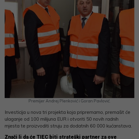
Premijer Andrej Plenković i Goran Pavlović.
Investicija u nova tri projekta koja pripremamo, premašit će
ulaganje od 100 milijuna EUR i otvoriti 50 novih radnih
mjesta te proizvoditi struju za dodatnih 60 000 kućanstava.
Znači li da će TIEC biti strateški partner za ove