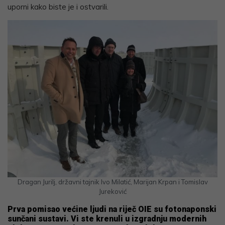
uporni kako biste je i ostvarili.
Dragan Jurilj, državni tajnik Ivo Milatić, Marijan Krpan i Tomislav
Jureković
Prva pomisao većine ljudi na riječ OIE su fotonaponski
sunčani sustavi. Vi ste krenuli u izgradnju modernih