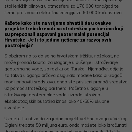
stakleničkih plinova u atmosferu za 170 000 tona/god te
ćemo proizvoditi električnu energiju za 60 000 kućanstava.
Kažete kako ste na vrijeme shvatili da u ovakve
projekte treba krenuti sa strateškim partnerima koji
su prepoznali uspavani geotermalni potencijal
Hrvatske. Je li to jedino rješenje za razvoj ovih
postrojenja?
S obzirom na to da se na hrvatskom tržištu, nažalost, ne
može pronaći kapital za ulaganje u bušenje i istraživanje
geotermalne vode, za razliku od Turske i Njemačke, gdje je
za takva ulaganja država osigurala modele kako bi ulagači
mogli pribaviti sredstava, onda ste prisiljeni pronaći sredstva
uz pomoć strateškog partnera. Početno ulaganje u
istraživanje geotermalne vode i izrada istražno-
eksploatacijskih bušotina iznosi oko 40-50% ukupne
investicije.
Uzmete li u obzir da za jedan projekt veličine ovoga u Velikoj
Cigleni trebate 50 milijuna eura, onda možete lako izračunati
da vam vlastito ulaganje mora biti negdje između 20 i 25