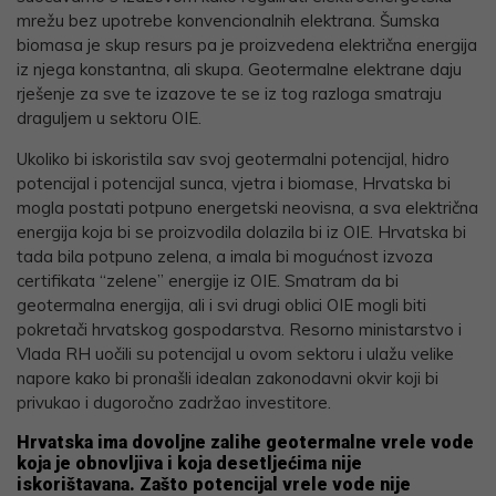
mrežu bez upotrebe konvencionalnih elektrana. Šumska
biomasa je skup resurs pa je proizvedena električna energija
iz njega konstantna, ali skupa. Geotermalne elektrane daju
rješenje za sve te izazove te se iz tog razloga smatraju
draguljem u sektoru OIE.
Ukoliko bi iskoristila sav svoj geotermalni potencijal, hidro
potencijal i potencijal sunca, vjetra i biomase, Hrvatska bi
mogla postati potpuno energetski neovisna, a sva električna
energija koja bi se proizvodila dolazila bi iz OIE. Hrvatska bi
tada bila potpuno zelena, a imala bi mogućnost izvoza
certifikata “zelene” energije iz OIE. Smatram da bi
geotermalna energija, ali i svi drugi oblici OIE mogli biti
pokretači hrvatskog gospodarstva. Resorno ministarstvo i
Vlada RH uočili su potencijal u ovom sektoru i ulažu velike
napore kako bi pronašli idealan zakonodavni okvir koji bi
privukao i dugoročno zadržao investitore.
Hrvatska ima dovoljne zalihe geotermalne vrele vode
koja je obnovljiva i koja desetljećima nije
iskorištavana. Zašto potencijal vrele vode nije