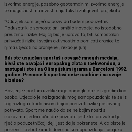
izvorima energije, posebno geotermalnim izvorima energije
te mogućnostima investiranja takvih zahtjevnih projekata.
“Oduvijek sam osjećao poziv da budem poduzetnik.
Poduzetnik je samostalan i smišlja inovacije, no istodobno
preuzima i rizike. Moj cilj bio je upravo to, biti samostalan,
prihvaćati rizike i svojim aktivnostima pomicati granice te
njima utjecati na promjene”, rekao je Jurilj.
Bili ste uspješan sportaš i osvajač mnogih medalja,
bivši ste osvajač i europskog zlata u taekwondou, a
nastupali ste i na Olimpijskim igrama u Barceloni 1992.
godine. Prenose li sportaši neke osobine i na svoje
biznise?
Bavljenje sportom uvelike mi je pomoglo da se izgradim kao
osoba. Utjecalo je na izgradnju mog samopouzdanja te se iz
tog razloga nikada nisam bojao preuzeti rizike poslovnog
pothvata. Sport me naučio da se ne bojim nositi s
izazovima. Jedini način da spoznate jeste li u pravu kad je
riječ o poduzetničkoj ideji, jest da je pokrenete. A da biste je
pokrenuli, trebate imati dovoljno samopouzdanja i biti jako