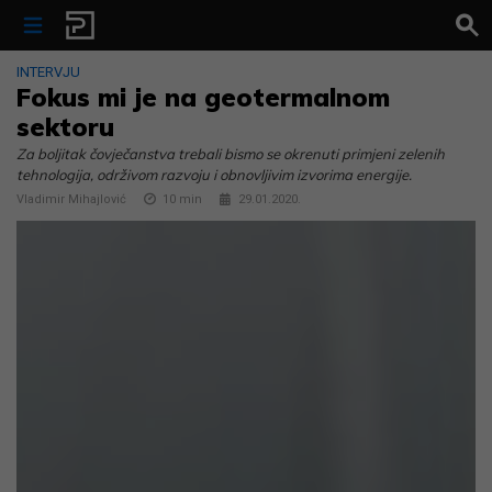
Skip to content
INTERVJU
Fokus mi je na geotermalnom
sektoru
Za boljitak čovječanstva trebali bismo se okrenuti primjeni zelenih
tehnologija, održivom razvoju i obnovljivim izvorima energije.
Vladimir Mihajlović
10
min
29.01.2020.