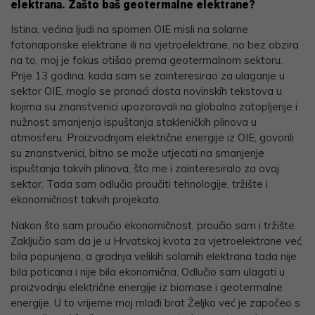
elektrana. Zašto baš geotermalne elektrane?
Istina, većina ljudi na spomen OIE misli na solarne
fotonaponske elektrane ili na vjetroelektrane, no bez obzira
na to, moj je fokus otišao prema geotermalnom sektoru.
Prije 13 godina, kada sam se zainteresirao za ulaganje u
sektor OIE, moglo se pronaći dosta novinskih tekstova u
kojima su znanstvenici upozoravali na globalno zatopljenje i
nužnost smanjenja ispuštanja stakleničkih plinova u
atmosferu. Proizvodnjom električne energije iz OIE, govorili
su znanstvenici, bitno se može utjecati na smanjenje
ispuštanja takvih plinova, što me i zainteresiralo za ovaj
sektor. Tada sam odlučio proučiti tehnologije, tržište i
ekonomičnost takvih projekata.
Nakon što sam proučio ekonomičnost, proučio sam i tržište.
Zaključio sam da je u Hrvatskoj kvota za vjetroelektrane već
bila popunjena, a gradnja velikih solarnih elektrana tada nije
bila poticana i nije bila ekonomična. Odlučio sam ulagati u
proizvodnju električne energije iz biomase i geotermalne
energije. U to vrijeme moj mlađi brat Željko već je započeo s