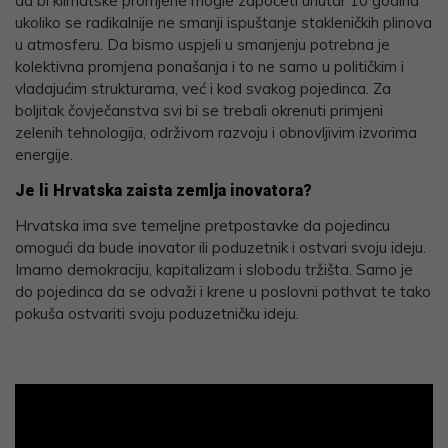
da bi klimatske promjene mogle započeti unutar 10 godina
ukoliko se radikalnije ne smanji ispuštanje stakleničkih plinova
u atmosferu. Da bismo uspjeli u smanjenju potrebna je
kolektivna promjena ponašanja i to ne samo u političkim i
vladajućim strukturama, već i kod svakog pojedinca. Za
boljitak čovječanstva svi bi se trebali okrenuti primjeni
zelenih tehnologija, održivom razvoju i obnovljivim izvorima
energije.
Je li Hrvatska zaista zemlja inovatora?
Hrvatska ima sve temeljne pretpostavke da pojedincu
omogući da bude inovator ili poduzetnik i ostvari svoju ideju.
Imamo demokraciju, kapitalizam i slobodu tržišta. Samo je
do pojedinca da se odvaži i krene u poslovni pothvat te tako
pokuša ostvariti svoju poduzetničku ideju.