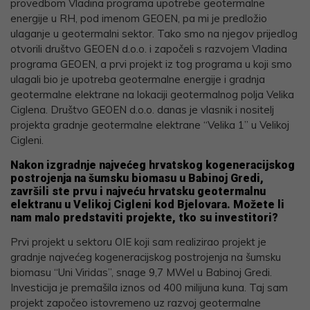
provedbom Vladina programa upotrebe geotermalne
energije u RH, pod imenom GEOEN, pa mi je predložio
ulaganje u geotermalni sektor. Tako smo na njegov prijedlog
otvorili društvo GEOEN d.o.o. i započeli s razvojem Vladina
programa GEOEN, a prvi projekt iz tog programa u koji smo
ulagali bio je upotreba geotermalne energije i gradnja
geotermalne elektrane na lokaciji geotermalnog polja Velika
Ciglena. Društvo GEOEN d.o.o. danas je vlasnik i nositelj
projekta gradnje geotermalne elektrane “Velika 1” u Velikoj
Cigleni.
Nakon izgradnje najvećeg hrvatskog kogeneracijskog
postrojenja na šumsku biomasu u Babinoj Gredi,
završili ste prvu i najveću hrvatsku geotermalnu
elektranu u Velikoj Cigleni kod Bjelovara. Možete li
nam malo predstaviti projekte, tko su investitori?
Prvi projekt u sektoru OIE koji sam realizirao projekt je
gradnje najvećeg kogeneracijskog postrojenja na šumsku
biomasu “Uni Viridas”, snage 9,7 MWel u Babinoj Gredi.
Investicija je premašila iznos od 400 milijuna kuna. Taj sam
projekt započeo istovremeno uz razvoj geotermalne