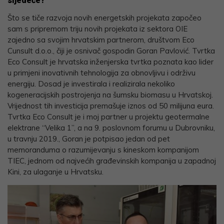
sljedeće?
Što se tiče razvoja novih energetskih projekata započeo
sam s pripremom triju novih projekata iz sektora OIE
zajedno sa svojim hrvatskim partnerom, društvom Eco
Cunsult d.o.o., čiji je osnivač gospodin Goran Pavlović. Tvrtka
Eco Consult je hrvatska inženjerska tvrtka poznata kao lider
u primjeni inovativnih tehnologija za obnovljivu i održivu
energiju. Dosad je investirala i realizirala nekoliko
kogeneracijskih postrojenja na šumsku biomasu u Hrvatskoj.
Vrijednost tih investicija premašuje iznos od 50 milijuna eura.
Tvrtka Eco Consult je i moj partner u projektu geotermalne
elektrane “Velika 1”, a na 9. poslovnom forumu u Dubrovniku,
u travnju 2019., Goran je potpisao jedan od pet
memoranduma o razumijevanju s kineskom kompanijom
TIEC, jednom od najvećih građevinskih kompanija u zapadnoj
Kini, za ulaganje u Hrvatsku.