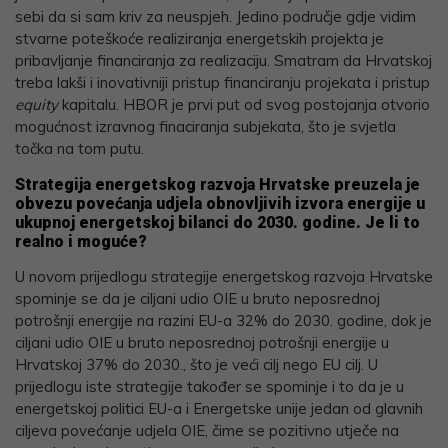
sebi da si sam kriv za neuspjeh. Jedino područje gdje vidim
stvarne poteškoće realiziranja energetskih projekta je
pribavljanje financiranja za realizaciju. Smatram da Hrvatskoj
treba lakši i inovativniji pristup financiranju projekata i pristup
equity
kapitalu. HBOR je prvi put od svog postojanja otvorio
mogućnost izravnog finaciranja subjekata, što je svjetla
točka na tom putu.
Strategija energetskog razvoja Hrvatske preuzela je
obvezu povećanja udjela obnovljivih izvora energije u
ukupnoj energetskoj bilanci do 2030. godine. Je li to
realno i moguće?
U novom prijedlogu strategije energetskog razvoja Hrvatske
spominje se da je ciljani udio OIE u bruto neposrednoj
potrošnji energije na razini EU-a 32% do 2030. godine, dok je
ciljani udio OIE u bruto neposrednoj potrošnji energije u
Hrvatskoj 37% do 2030., što je veći cilj nego EU cilj. U
prijedlogu iste strategije također se spominje i to da je u
energetskoj politici EU-a i Energetske unije jedan od glavnih
ciljeva povećanje udjela OIE, čime se pozitivno utječe na