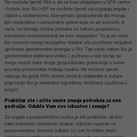
Ne možete tjerati INA-u da se bavi ulaganjem u SPA centre
i hotele, kao što HEP ne možete tjerati da uzgajaju jegulje i
rajčice u staklenicima. Energetski i gospodarski dio moraju
biti razdvojene i samostalne cjeline koje će se ostvariti, ili
neće, na temelju tržišne potrebe za takvim projektima i
interesom investitora koji se bavi ulaganjem. To je po meni
bio osnovni razlog neuspjeha Vladine vrlo pozitivne inicijative
upotrebe geotermalne energije u RH. Tek sada, nakon što je
geotermalna elektrana Velika 1 puštena u rad, na nju se
mogu vezati neke druge gospodarske grane koje u svom
procesu proizvodnje trebaju toplinu. Ne možete tjerati
nekoga da gradi SPA centar, hotel ili staklenike ili sušare
prije nego što je elektrana izgrađena, testirana i puštena u
pogon.
Praktičar ste i očito imate znanja potrebna za ovo
područje. Odakle Vam ovo iskustvo i znanje?
Za uspjeh u poduzetništvu nužno je biti praktičan, ali isto
tako treba biti i kreativan, hrabar, odlučan i uporan te
pravovremeno donositi odluke. Uz sve to treba znati i