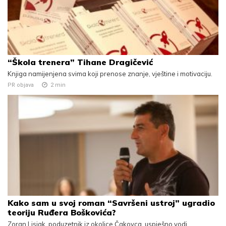
“Škola trenera” Tihane Dragičević
Knjiga namijenjena svima koji prenose znanje, vještine i motivaciju.
PR objava
2
min
Kako sam u svoj roman “Savršeni ustroj” ugradio
teoriju Ruđera Boškovića?
Zoran Lisjak, poduzetnik iz okolice Čakovca, uspješno vodi