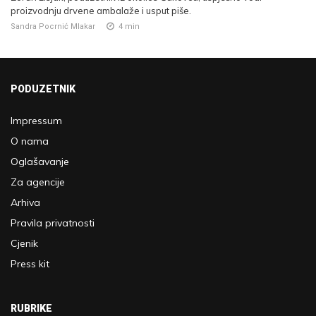
proizvodnju drvene ambalaže i usput piše.
Sandra Pocrnić Mlakar
4
min
PODUZETNIK
Impressum
O nama
Oglašavanje
Za agencije
Arhiva
Pravila privatnosti
Cjenik
Press kit
RUBRIKE