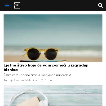
Skip to content
Ljetno štivo koje će vam pomoći u izgradnji
biznisa
Želim vam ugodno čitanje i uspješan napredak!
Andreja Rambrot Malenica
3
min