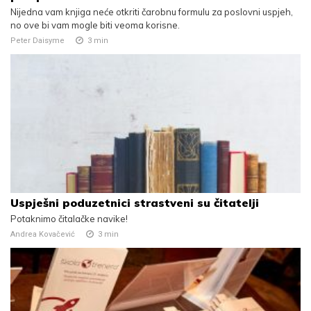
Nijedna vam knjiga neće otkriti čarobnu formulu za poslovni uspjeh,
no ove bi vam mogle biti veoma korisne.
Peter Daisyme
3
min
Uspješni poduzetnici strastveni su čitatelji
Potaknimo čitalačke navike!
Andrea Kovačević
3
min