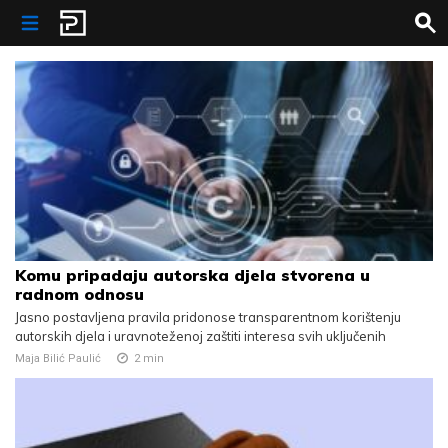
Skip to content
Komu pripadaju autorska djela stvorena u
radnom odnosu
Jasno postavljena pravila pridonose transparentnom korištenju
autorskih djela i uravnoteženoj zaštiti interesa svih uključenih
Maja Bilić Paulić
2
min