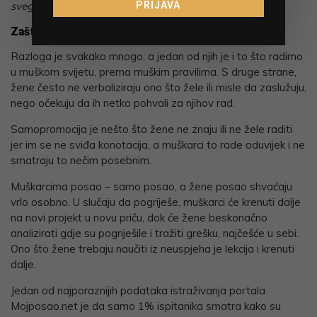
PRIJAVA
svega 25%, što je razlika od 10 postotnih bodova.
Zašto onda nema više žena na top pozicijama?
Razloga je svakako mnogo, a jedan od njih je i to što radimo
u muškom svijetu, prema muškim pravilima. S druge strane,
žene često ne verbaliziraju ono što žele ili misle da zaslužuju,
nego očekuju da ih netko pohvali za njihov rad.
Samopromocija je nešto što žene ne znaju ili ne žele raditi
jer im se ne sviđa konotacija, a muškarci to rade oduvijek i ne
smatraju to nečim posebnim.
Muškarcima posao – samo posao, a žene posao shvaćaju
vrlo osobno. U slučaju da pogriješe, muškarci će krenuti dalje
na novi projekt u novu priču, dok će žene beskonačno
analizirati gdje su pogriješile i tražiti grešku, najčešće u sebi.
Ono što žene trebaju naučiti iz neuspjeha je lekcija i krenuti
dalje.
Jedan od najporaznijih podataka istraživanja portala
Mojposao.net je da samo 1% ispitanika smatra kako su