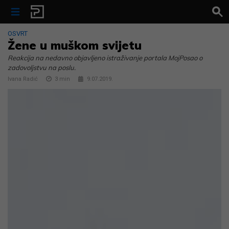
Skip to content
OSVRT
Žene u muškom svijetu
Reakcija na nedavno objavljeno istraživanje portala MojPosao o
zadovoljstvu na poslu.
Ivana Radić
3
min
9.07.2019.