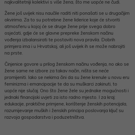
najkvalitetniji kolektivi s više žena, što me uopće ne čudi.
Žene još uvijek nisu naučile raditi niti ponašati se u drugačijim
okvirima. Za to su potrebne žene liderice koje će stvoriti
atmosferu u kojoj će se druge žene prije svega dobro
osjećati, gdje će se glavne prepreke ženskom načinu
vođenja izbalansirati te postaviti nova pravila. Dobrih
primjera ima i u Hrvatskoj, ali još uvijek ih se može nabrojiti
na prste.
Činjenice govore u prilog ženskom načinu vođenja, no ako se
žene same ne izbore za takav način, ništa se neće
promijeniti. Iako se nekima čini da su žene krenule u novu eru
feminizma i emancipacije te da su muškarci zakinuti, to
uopće nije slučaj. Ono što žene žele su jednake mogućnosti i
jednaki financijski uvjeti za isto radno mjesto. I za kraj:
edukacije, praktične primjene, korištenje ženskih potencijala,
razumijevanje muških i ženskih principa poslovanja ključ su
razvoja gospodarstva i poduzetništva.