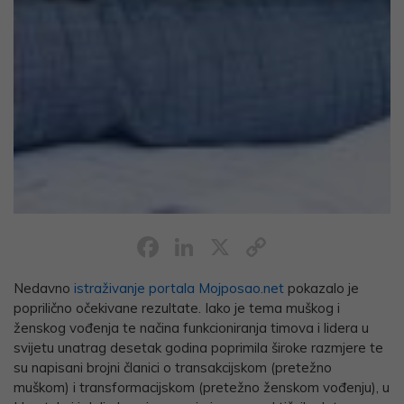
Facebook
LinkedIn
X
Copy
Link
Nedavno
istraživanje portala Mojposao.net
pokazalo je
poprilično očekivane rezultate. Iako je tema muškog i
ženskog vođenja te načina funkcioniranja timova i lidera u
svijetu unatrag desetak godina poprimila široke razmjere te
su napisani brojni članici o transakcijskom (pretežno
muškom) i transformacijskom (pretežno ženskom vođenju), u