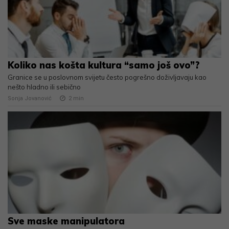
Koliko nas košta kultura “samo još ovo”?
Granice se u poslovnom svijetu često pogrešno doživljavaju kao
nešto hladno ili sebično
Sonja Jovanović
2
min
Sve maske manipulatora