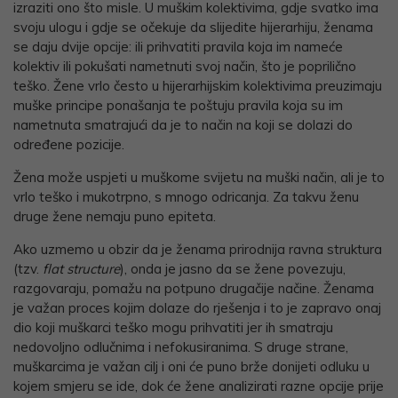
izraziti ono što misle. U muškim kolektivima, gdje svatko ima
svoju ulogu i gdje se očekuje da slijedite hijerarhiju, ženama
se daju dvije opcije: ili prihvatiti pravila koja im nameće
kolektiv ili pokušati nametnuti svoj način, što je poprilično
teško. Žene vrlo često u hijerarhijskim kolektivima preuzimaju
muške principe ponašanja te poštuju pravila koja su im
nametnuta smatrajući da je to način na koji se dolazi do
određene pozicije.
Žena može uspjeti u muškome svijetu na muški način, ali je to
vrlo teško i mukotrpno, s mnogo odricanja. Za takvu ženu
druge žene nemaju puno epiteta.
Ako uzmemo u obzir da je ženama prirodnija ravna struktura
(tzv.
flat
structure
), onda je jasno da se žene povezuju,
razgovaraju, pomažu na potpuno drugačije načine. Ženama
je važan proces kojim dolaze do rješenja i to je zapravo onaj
dio koji muškarci teško mogu prihvatiti jer ih smatraju
nedovoljno odlučnima i nefokusiranima. S druge strane,
muškarcima je važan cilj i oni će puno brže donijeti odluku u
kojem smjeru se ide, dok će žene analizirati razne opcije prije