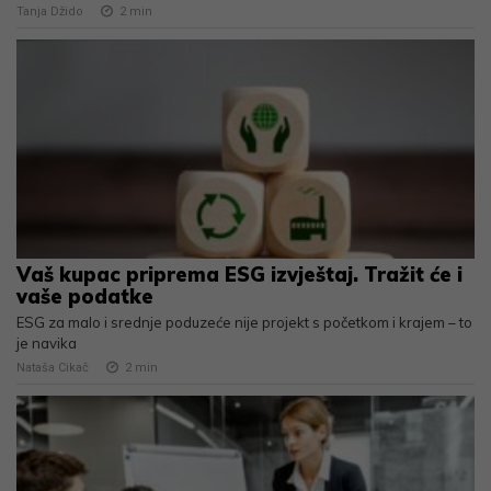
Tanja Džido
2
min
Vaš kupac priprema ESG izvještaj. Tražit će i
vaše podatke
ESG za malo i srednje poduzeće nije projekt s početkom i krajem – to
je navika
Nataša Cikač
2
min