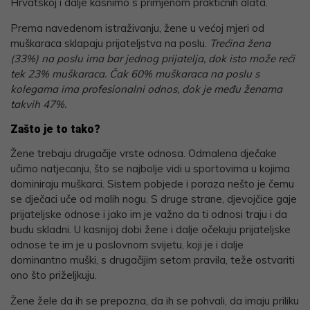
Hrvatskoj i dalje kasnimo s primjenom praktičnih alata.
Prema navedenom istraživanju, žene u većoj mjeri od
muškaraca sklapaju prijateljstva na poslu.
Trećina žena
(33%) na poslu ima bar jednog prijatelja, dok isto može reći
tek 23% muškaraca. Čak 60% muškaraca na poslu s
kolegama ima profesionalni odnos, dok je među ženama
takvih 47%.
Zašto je to tako?
Žene trebaju drugačije vrste odnosa. Odmalena dječake
učimo natjecanju, što se najbolje vidi u sportovima u kojima
dominiraju muškarci. Sistem pobjede i poraza nešto je čemu
se dječaci uče od malih nogu. S druge strane, djevojčice gaje
prijateljske odnose i jako im je važno da ti odnosi traju i da
budu skladni. U kasnijoj dobi žene i dalje očekuju prijateljske
odnose te im je u poslovnom svijetu, koji je i dalje
dominantno muški, s drugačijim setom pravila, teže ostvariti
ono što priželjkuju.
Žene žele da ih se prepozna, da ih se pohvali, da imaju priliku