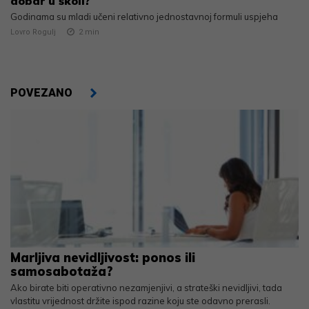
dobar u školi?
Godinama su mladi učeni relativno jednostavnoj formuli uspjeha
Lovro Rogulj
2
min
POVEZANO
Marljiva nevidljivost: ponos ili
samosabotaža?
Ako birate biti operativno nezamjenjivi, a strateški nevidljivi, tada
vlastitu vrijednost držite ispod razine koju ste odavno prerasli.