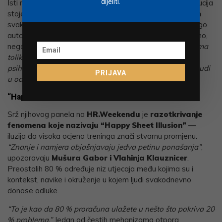
dijeliti.
Isti mehanizmi koji stoje iza propasti novogodišnjih rezolucija
stoje i iza propasti organizacijskih promjena. Većina naših
svakodnevnih odluka nije rezultat dugog promišljanja, nego
automatizma. Drugim riječima, nije stvar u tome kakvi smo,
nego u tome u kakvoj se situaciji nalazimo.
“Nas ne zanima
toliko zašto je Ana drugačija od Marka — to je domena
psihologije ličnosti. Nas zanima što djeluje na skupinu ljudi
PRIJAVA
u određenoj situaciji.”
ističu znanstvenice.
“Happy Sheet Illusion”: zašto 4.8 od 5 nije uspjeh
Srž njihovog panela na
HR.Weekendu
je
razotkrivanje
fenomena koje nazivaju “Happy Sheet Illusion”
—
iluzija da visoka ocjena treninga znači stvarnu promjenu.
“Znanje i namjera objašnjavaju jedva petinu ponašanja”
,
upozoravaju
Mušura Gabor i Vlahinja Klauznicer
.
Preostalih 80 % određuje niz utjecaja među kojima su i
kontekst, navike i okruženje u kojem ljudi svakodnevno
donose odluke.
“To je kao da 80 % proračuna ulažete u nešto što pokriva 20
% problema.”
Jedan od čestih mehanizama otpora