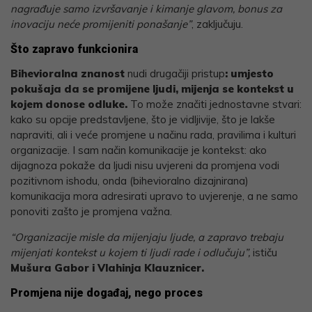
nagrađuje samo izvršavanje i kimanje glavom, bonus za
inovaciju neće promijeniti ponašanje”
, zaključuju.
Što zapravo funkcionira
Bihevioralna znanost
nudi drugačiji pristup
: umjesto
pokušaja da se promijene ljudi, mijenja se kontekst u
kojem donose odluke.
To može značiti jednostavne stvari:
kako su opcije predstavljene, što je vidljivije, što je lakše
napraviti, ali i veće promjene u načinu rada, pravilima i kulturi
organizacije. I sam način komunikacije je kontekst: ako
dijagnoza pokaže da ljudi nisu uvjereni da promjena vodi
pozitivnom ishodu, onda (bihevioralno dizajnirana)
komunikacija mora adresirati upravo to uvjerenje, a ne samo
ponoviti zašto je promjena važna.
“Organizacije misle da mijenjaju ljude, a zapravo trebaju
mijenjati kontekst u kojem ti ljudi rade i odlučuju”,
ističu
Mušura Gabor i
Vlahinja Klauznicer.
Promjena nije događaj, nego proces