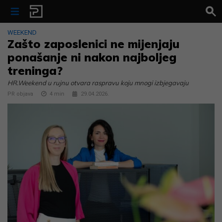
Skip to content
WEEKEND
Zašto zaposlenici ne mijenjaju
ponašanje ni nakon najboljeg
treninga?
HR.Weekend u rujnu otvara raspravu koju mnogi izbjegavaju
PR objava
4
min
29.04.2026.