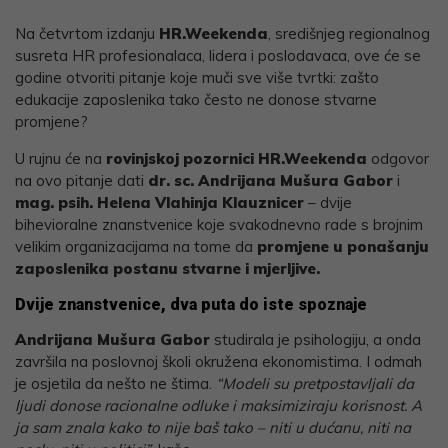
Link
Na četvrtom izdanju
HR.Weekenda
,
središnjeg regionalnog
susreta HR profesionalaca, lidera i poslodavaca, ove će se
godine otvoriti pitanje koje muči sve više tvrtki: zašto
edukacije zaposlenika tako često ne donose stvarne
promjene?
U rujnu će na
rovinjskoj pozornici HR.Weekenda
odgovor
na ovo pitanje dati
dr. sc. Andrijana Mušura Gabor
i
mag. psih. Helena Vlahinja Klauznicer
– dvije
bihevioralne znanstvenice koje svakodnevno rade s brojnim
velikim organizacijama na tome da
promjene u ponašanju
zaposlenika postanu stvarne i mjerljive.
Dvije znanstvenice, dva puta do iste spoznaje
Andrijana Mušura Gabor
studirala je psihologiju, a onda
završila na poslovnoj školi okružena ekonomistima. I odmah
je osjetila da nešto ne štima.
“Modeli su pretpostavljali da
ljudi donose racionalne odluke i maksimiziraju korisnost. A
ja sam znala kako to nije baš tako – niti u dućanu, niti na