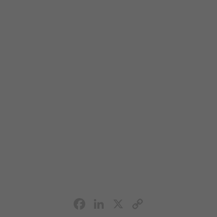
Facebook
LinkedIn
X
Copy