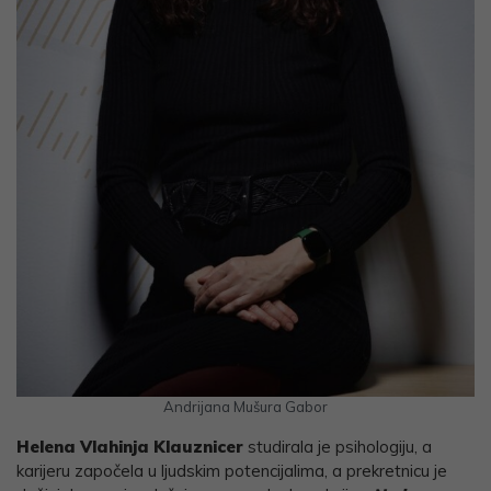
Andrijana Mušura Gabor
Helena Vlahinja Klauznicer
studirala je psihologiju, a
karijeru započela u ljudskim potencijalima, a prekretnicu je