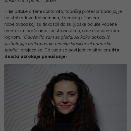
poslu, niti u politici”
, kaže.
Prije odluke o temi doktorata, tadašnji profesor bacio joj je
na stol radove Kahnemana, Tverskog i Thalera —
nobelovaca koji su dokazali da su ljudske odluke vođene
mentalnim prečicama i pristranostima, a ne ekonomskom
logikom.
“Oduševila sam se gledajući kako dokazi iz
psihologije potkopavaju temelje klasične ekonomske
teorije”
, prisjeća se. Od tada se bavi jednim pitanjem:
što
doista uzrokuje ponašanje
?