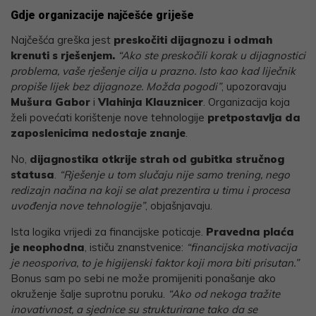
Gdje organizacije najčešće griješe
Najčešća greška jest
preskočiti dijagnozu i odmah
krenuti s rješenjem.
“Ako ste preskočili korak u dijagnostici
problema, vaše rješenje cilja u prazno. Isto kao kad liječnik
propiše lijek bez dijagnoze. Možda pogodi”
, upozoravaju
Mušura Gabor
i
Vlahinja Klauznicer
. Organizacija koja
želi povećati korištenje nove tehnologije
pretpostavlja da
zaposlenicima nedostaje znanje
.
No,
dijagnostika otkrije strah od gubitka stručnog
statusa
.
“Rješenje u tom slučaju nije samo trening, nego
redizajn načina na koji se alat prezentira u timu i procesa
uvođenja nove tehnologije”
, objašnjavaju.
Ista logika vrijedi za financijske poticaje.
Pravedna plaća
je neophodna
, ističu znanstvenice:
“financijska motivacija
je neosporiva, to je higijenski faktor koji mora biti prisutan.”
Bonus sam po sebi ne može promijeniti ponašanje ako
okruženje šalje suprotnu poruku.
“Ako od nekoga tražite
inovativnost, a sjednice su strukturirane tako da se