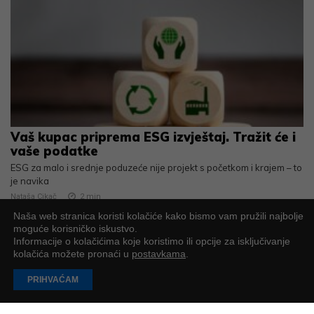
Vaš kupac priprema ESG izvještaj. Tražit će i
vaše podatke
ESG za malo i srednje poduzeće nije projekt s početkom i krajem – to
je navika
Nataša Cikač
2
min
Naša web stranica koristi kolačiće kako bismo vam pružili najbolje
moguće korisničko iskustvo.
Informacije o kolačićima koje koristimo ili opcije za isključivanje
kolačića možete pronaći u
postavkama
.
PRIHVAĆAM