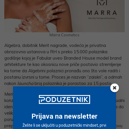
Marra Cosmetics
Algebra, dobitnik Merit nagrade, vodeća je privatna
obrazovna ustanova u RH s preko 15.000 polaznika
godišnje kojoj je Fabular uveo Branded House model brand
arhitekture te kao okosnicu nove priče postavio stremljenje
ka tome da Algebrini polaznici pronađu ono što vole raditi i
postanu izvrsni u tome. Proces je nazvan “zaiskri”, a odmah
nakon
launcha
broj polaznika je porastao za 15 posto.
Merit nagradu dobio je i Apsolon, jedna od vodećih
konzultantskih tvrtki u jugoistočnoj Europi. Njihov novi vizualni
identitet predstavlja transformaciju od najmanjeg detalja do
velike slike – Od a do Apsolutno, što je ujedno i ključna
Prijava na newsletter
poruka novog branda. Nakon rebrandinga porasla je
prepoznatljivost branda, a Apsolon je privukao sasvim novu
Želite li se uključiti u poduzetnički mindset, prvi