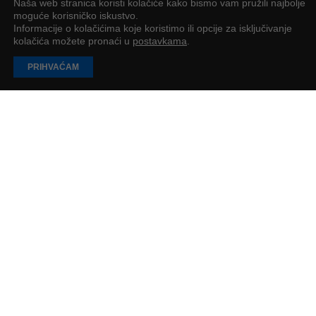
Naša web stranica koristi kolačiće kako bismo vam pružili najbolje
moguće korisničko iskustvo.
Informacije o kolačićima koje koristimo ili opcije za isključivanje
kolačića možete pronaći u
postavkama
.
PRIHVAĆAM
EU Inc. – Može li Europa konačno dobiti svoj
“Delaware model” do 2028.?
EK je predstavila u ožujku 2026. godine prijedlog novog europskog
pravnog oblika društva pod nazivom “EU Inc.”
Petar Petrić
4
min
UČITAJ JOŠ
PODUZETNIK
Impressum
O nama