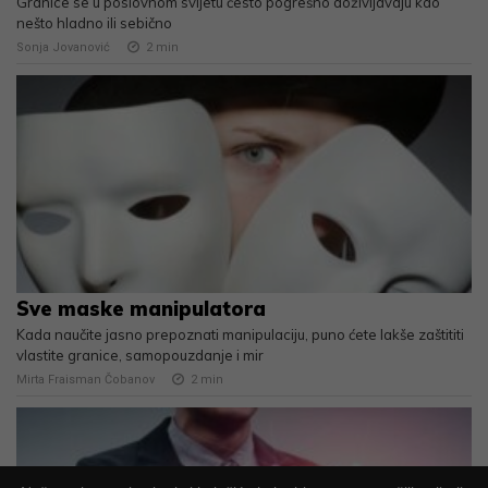
Granice se u poslovnom svijetu često pogrešno doživljavaju kao
nešto hladno ili sebično
Sonja Jovanović
2
min
Sve maske manipulatora
Kada naučite jasno prepoznati manipulaciju, puno ćete lakše zaštititi
vlastite granice, samopouzdanje i mir
Mirta Fraisman Čobanov
2
min