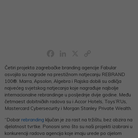
Facebook
LinkedIn
X
Copy
Link
Četiri projekta zagrebačke branding agencije Fabular
osvojila su nagrade na prestižnom natjecanju REBRAND
100®. Marra, Apsolon, Algebra i Rajska dobili su odličja
najvećeg svjetskog natjecanja koje nagrađuje najbolje
internacionalne rebrandinge u posljednje dvije godine. Među
četrnaest dobitničkih radova su i Accor Hotels, Toys’R’Us,
Mastercard Cybersecurity i Morgan Stanley Private Wealth.
“Dobar
rebranding
ključan je za rast na tržištu, bez obzira na
djelatnost tvrtke. Ponosni smo što su naši projekti izabrani u
konkurenciji radova agencija koje imaju urede po cijelom