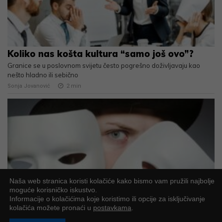
Koliko nas košta kultura “samo još ovo”?
Granice se u poslovnom svijetu često pogrešno doživljavaju kao
nešto hladno ili sebično
Sonja Jovanović
2
min
Naša web stranica koristi kolačiće kako bismo vam pružili najbolje
moguće korisničko iskustvo.
Informacije o kolačićima koje koristimo ili opcije za isključivanje
Sve maske manipulatora
kolačića možete pronaći u
postavkama
.
Kada naučite jasno prepoznati manipulaciju, puno ćete lakše zaštititi