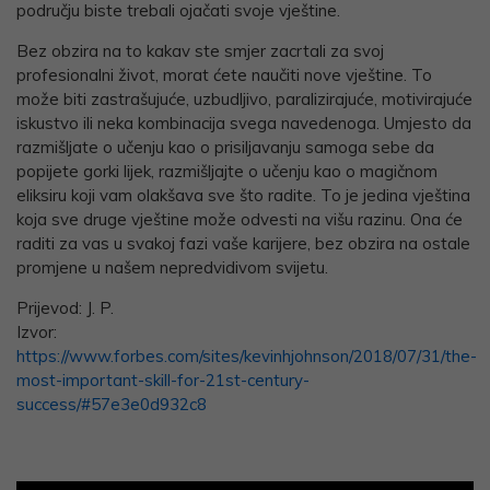
području biste trebali ojačati svoje vještine.
Bez obzira na to kakav ste smjer zacrtali za svoj
profesionalni život, morat ćete naučiti nove vještine. To
može biti zastrašujuće, uzbudljivo, paralizirajuće, motivirajuće
iskustvo ili neka kombinacija svega navedenoga. Umjesto da
razmišljate o učenju kao o prisiljavanju samoga sebe da
popijete gorki lijek, razmišljajte o učenju kao o magičnom
eliksiru koji vam olakšava sve što radite. To je jedina vještina
koja sve druge vještine može odvesti na višu razinu. Ona će
raditi za vas u svakoj fazi vaše karijere, bez obzira na ostale
promjene u našem nepredvidivom svijetu.
Prijevod: J. P.
Izvor:
https://www.forbes.com/sites/kevinhjohnson/2018/07/31/the-
most-important-skill-for-21st-century-
success/#57e3e0d932c8