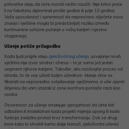
prihvatite ideju da ćete morati nešto naučiti. Nije bitno jeste
li na fakultetu diplomirali prošle godine ili prije 10 godina.
Vaša sposobnost i spremnost da neprestano stječete nova
znanja i vještine mogla bi predstavljati razliku između
kontinuirane uzlazne putanje u vašoj karijeri i njezina
stagniranja.
Učenje potiče prilagodbu
Kada ljudi prigrle ideju
cjeloživotnog učenja
, usvajanje novih
vještina nije izvor straha i stresa – to je samo još jedan
segment njihove karijere. Također, ako razdvojite proces od
ishoda, to će vas učiniti boljim učenikom. Manje ćete se
fiksirati na neposredno ovladavanje vještinama, a više cijeniti
činjenicu da vam izlazak iz zone komfora pomaže rasti kao
osoba.
Otvorenost za učenje smanjuje vjerojatnost da ćete biti
odbačeni ili imobilizirani kada projekt mijenja opseg ili kada
funkcija zadatka prolazi kroz transformaciju. Dok se drugi
bore kako bi shvatili kamo dalje krenuti, cjeloživotni učenici