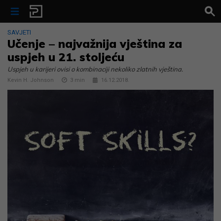
Skip to content
SAVJETI
Učenje – najvažnija vještina za
uspjeh u 21. stoljeću
Uspjeh u karijeri ovisi o kombinaciji nekoliko zlatnih vještina.
Kevin H. Johnson
3
min
16.12.2018.