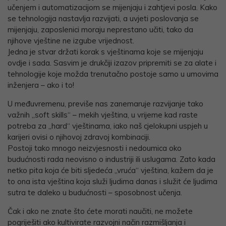
učenjem i automatizacijom se mijenjaju i zahtjevi posla. Kako
se tehnologija nastavlja razvijati, a uvjeti poslovanja se
mijenjaju, zaposlenici moraju neprestano učiti, tako da
njihove vještine ne izgube vrijednost.
Jedna je stvar držati korak s vještinama koje se mijenjaju
ovdje i sada. Sasvim je drukčiji izazov pripremiti se za alate i
tehnologije koje možda trenutačno postoje samo u umovima
inženjera – ako i to!
U međuvremenu, previše nas zanemaruje razvijanje tako
važnih „soft skills“ – mekih vještina, u vrijeme kad raste
potreba za „hard“ vještinama, iako naš cjelokupni uspjeh u
karijeri ovisi o njihovoj zdravoj kombinaciji.
Postoji tako mnogo neizvjesnosti i nedoumica oko
budućnosti rada neovisno o industriji ili uslugama. Zato kada
netko pita koja će biti sljedeća „vruća“ vještina, kažem da je
to ona ista vještina koja služi ljudima danas i služit će ljudima
sutra te daleko u budućnosti – sposobnost učenja.
Čak i ako ne znate što ćete morati naučiti, ne možete
pogriješiti ako kultivirate razvojni način razmišljanja i