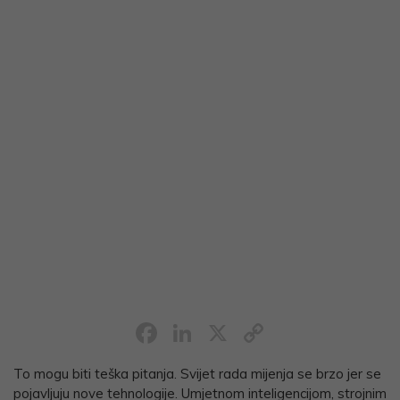
Facebook
LinkedIn
X
Copy
Link
To mogu biti teška pitanja. Svijet rada mijenja se brzo jer se
pojavljuju nove tehnologije. Umjetnom inteligencijom, strojnim