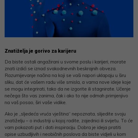
Znatiželja je gorivo za karijeru
Da biste ostali angažirani u svome poslu i karijeri, morate
znati izdići se iznad svakodnevnih beskrajnih obveza.
Razumijevanje načina na koji se vaši napori uklapaju u širu
sliku, dat će vašem radu više smisla, a vama nove ideje koje
se mogu integrirati, tako da ne izgorite ili stagnirate. Učenje
nečega što vas zanima, čak i ako to nije odmah primjenjivo
na vaš posao, širi vaše vidike.
Ako je „sljedeća vruća vještina“ nepoznata, slijedite svoju
znatiželju – o industriji u kojoj radite, zajednici ili svijetu. To će
vam pokazati put i dati inspiraciju. Dobra je ideja pratiti
opise uzbudljivih i neobičnih poslova da biste vidjeli u kom