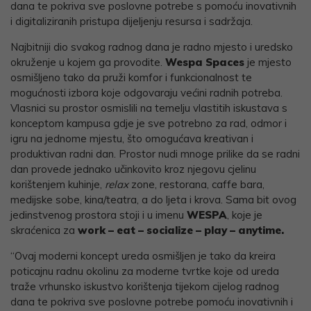
dana te pokriva sve poslovne potrebe s pomoću inovativnih
i digitaliziranih pristupa dijeljenju resursa i sadržaja.
Najbitniji dio svakog radnog dana je radno mjesto i uredsko
okruženje u kojem ga provodite.
Wespa Spaces
je mjesto
osmišljeno tako da pruži komfor i funkcionalnost te
mogućnosti izbora koje odgovaraju većini radnih potreba.
Vlasnici su prostor osmislili na temelju vlastitih iskustava s
konceptom kampusa gdje je sve potrebno za rad, odmor i
igru na jednome mjestu, što omogućava kreativan i
produktivan radni dan. Prostor nudi mnoge prilike da se radni
dan provede jednako učinkovito kroz njegovu cjelinu
korištenjem kuhinje,
relax
zone, restorana, caffe bara,
medijske sobe, kina/teatra, a do ljeta i krova. Sama bit ovog
jedinstvenog prostora stoji i u imenu
WESPA
, koje je
skraćenica za
work – eat – socialize – play – anytime.
“Ovaj moderni koncept ureda osmišljen je tako da kreira
poticajnu radnu okolinu za moderne tvrtke koje od ureda
traže vrhunsko iskustvo korištenja tijekom cijelog radnog
dana te pokriva sve poslovne potrebe pomoću inovativnih i