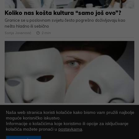
Koliko nas košta kultura “samo još ovo”?
Granice se u poslovnom svijetu često pogrešno doživljavaju kao
nešto hladno ili sebično
Sonja Jovanović
2
min
Sve maske manipulatora
Naša web stranica koristi kolačiće kako bismo vam pružili najbolje
Kada naučite jasno prepoznati manipulaciju, puno ćete lakše zaštititi
moguće korisničko iskustvo.
vlastite granice, samopouzdanje i mir
Informacije o kolačićima koje koristimo ili opcije za isključivanje
Mirta Fraisman Čobanov
2
min
kolačića možete pronaći u
postavkama
.