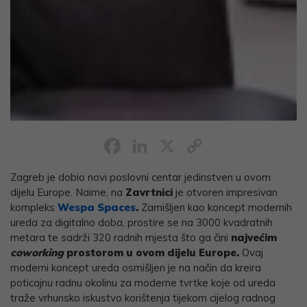
Facebook
LinkedIn
X
Copy
Link
Zagreb je dobio novi poslovni centar jedinstven u ovom
dijelu Europe. Naime, na
Zavrtnici
je otvoren impresivan
kompleks
Wespa Spaces
.
Zamišljen kao koncept modernih
ureda za digitalno doba, prostire se na 3000 kvadratnih
metara te sadrži 320 radnih mjesta što ga čini
najvećim
coworking
prostorom u ovom dijelu Europe.
Ovaj
moderni koncept ureda osmišljen je na način da kreira
poticajnu radnu okolinu za moderne tvrtke koje od ureda
traže vrhunsko iskustvo korištenja tijekom cijelog radnog