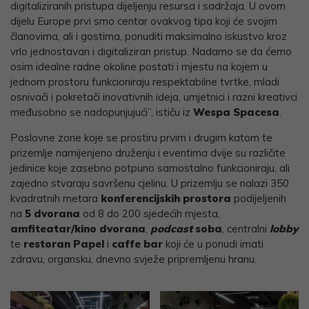
digitaliziranih pristupa dijeljenju resursa i sadržaja. U ovom
dijelu Europe prvi smo centar ovakvog tipa koji će svojim
članovima, ali i gostima, ponuditi maksimalno iskustvo kroz
vrlo jednostavan i digitaliziran pristup. Nadamo se da ćemo
osim idealne radne okoline postati i mjestu na kojem u
jednom prostoru funkcioniraju respektabilne tvrtke, mladi
osnivači i pokretači inovativnih ideja, umjetnici i razni kreativci
međusobno se nadopunjujući”, ističu iz
Wespa Spacesa
.
Poslovne zone koje se prostiru prvim i drugim katom te
prizemlje namijenjeno druženju i eventima dvije su različite
jedinice koje zasebno potpuno samostalno funkcioniraju, ali
zajedno stvaraju savršenu cjelinu. U prizemlju se nalazi 350
kvadratnih metara
konferencijskih prostora
podijeljenih
na
5 dvorana
od 8 do 200 sjedećih mjesta,
amfiteatar/kino dvorana
,
podcast
soba
, centralni
lobby
te
restoran Papel
i
caffe bar
koji će u ponudi imati
zdravu, organsku, dnevno svježe pripremljenu hranu.