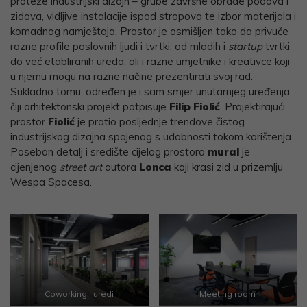
proteže industrijski dizajn – grube završne obrade podova i
zidova, vidljive instalacije ispod stropova te izbor materijala i
komadnog namještaja. Prostor je osmišljen tako da privuče
razne profile poslovnih ljudi i tvrtki, od mladih i
startup
tvrtki
do već etabliranih ureda, ali i razne umjetnike i kreativce koji
u njemu mogu na razne načine prezentirati svoj rad.
Sukladno tomu, određen je i sam smjer unutarnjeg uređenja,
čiji arhitektonski projekt potpisuje
Filip Fiolić
. Projektirajući
prostor
Fiolić
je pratio posljednje trendove čistog
industrijskog dizajna spojenog s udobnosti tokom korištenja.
Poseban detalj i središte cijelog prostora
mural
je
cijenjenog
street art
autora
Lonca
koji krasi zid u prizemlju
Wespa Spacesa.
Coworking i uredi
Meeting room