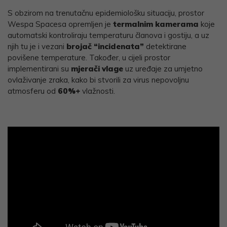
S obzirom na trenutačnu epidemiološku situaciju, prostor
Wespa Spacesa opremljen je
termalnim kamerama
koje
automatski kontroliraju temperaturu članova i gostiju, a uz
njih tu je i vezani
brojač “incidenata”
detektirane
povišene temperature. Također, u cijeli prostor
implementirani su
mjerači vlage
uz uređaje za umjetno
ovlaživanje zraka, kako bi stvorili za virus nepovoljnu
atmosferu od
60%+
vlažnosti.