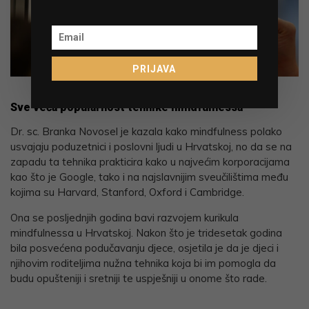
PRIJAVA
Kristina Ercegović i Branka Novosel
Sve veća popularnost tehnike mindfulnessa
Dr. sc. Branka Novosel je kazala kako mindfulness polako
usvajaju poduzetnici i poslovni ljudi u Hrvatskoj, no da se na
zapadu ta tehnika prakticira kako u najvećim korporacijama
kao što je Google, tako i na najslavnijim sveučilištima među
kojima su Harvard, Stanford, Oxford i Cambridge.
Ona se posljednjih godina bavi razvojem kurikula
mindfulnessa u Hrvatskoj. Nakon što je tridesetak godina
bila posvećena podučavanju djece, osjetila je da je djeci i
njihovim roditeljima nužna tehnika koja bi im pomogla da
budu opušteniji i sretniji te uspješniji u onome što rade.