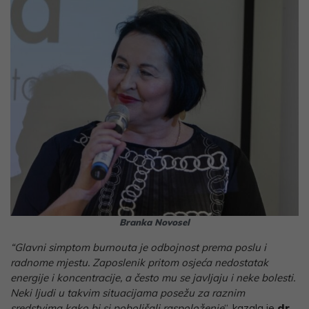
Branka Novosel
“Glavni simptom burnouta je odbojnost prema poslu i
radnome mjestu. Zaposlenik pritom osjeća nedostatak
energije i koncentracije, a često mu se javljaju i neke bolesti.
Neki ljudi u takvim situacijama posežu za raznim
sredstvima kako bi si poboljšali raspoloženje
“, kazala je
dr.