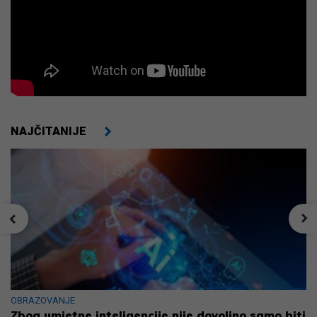
NAJČITANIJE
OBRAZOVANJE
Zbog umjetne inteligencije nije dovoljno samo biti