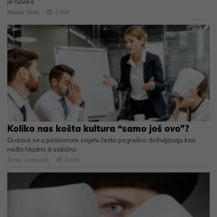
je navika
Nataša Cikač
2
min
Koliko nas košta kultura “samo još ovo”?
Granice se u poslovnom svijetu često pogrešno doživljavaju kao
nešto hladno ili sebično
Sonja Jovanović
2
min