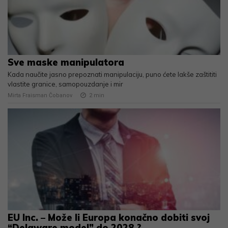
Sve maske manipulatora
Kada naučite jasno prepoznati manipulaciju, puno ćete lakše zaštititi
vlastite granice, samopouzdanje i mir
Mirta Fraisman Čobanov
2
min
EU Inc. – Može li Europa konačno dobiti svoj
“Delaware model” do 2028.?