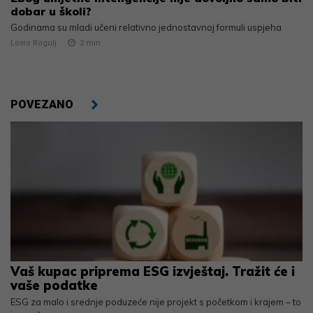
dobar u školi?
Godinama su mladi učeni relativno jednostavnoj formuli uspjeha
Lovro Rogulj
2
min
POVEZANO
Vaš kupac priprema ESG izvještaj. Tražit će i
vaše podatke
ESG za malo i srednje poduzeće nije projekt s početkom i krajem – to