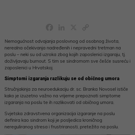
Facebook
LinkedIn
X
Copy
Link
Nemogućnost odvajanja poslovnog od osobnog života,
nerealna očekivanja nadređenih i nepravedni tretman na
poslu – neki su od uzroka zbog kojih zaposlenici izgaraju, tj.
doživljavaju burnout. S tim se sindromom sve češće susreću i
zaposlenici u Hrvatskoj.
Simptomi izgaranja razlikuju se od običnog umora
Stručnjakinja za neuroedukaciju dr. sc. Branka Novosel ističe
kako je izuzetno važno na vrijeme prepoznati simptome
izgaranja na poslu te ih razlikovati od običnog umora.
Svjetska zdravstvena organizacija izgaranje na poslu
definira kao sindrom koji je posljedica kroničnog
nereguliranog stresa i frustriranosti, pretežito na poslu.