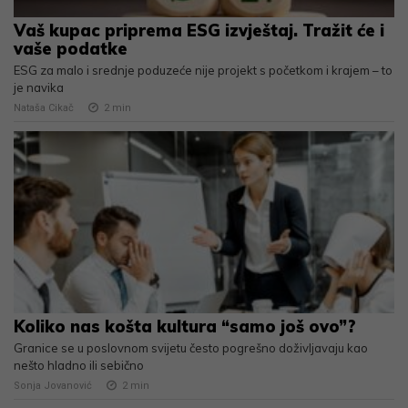
Vaš kupac priprema ESG izvještaj. Tražit će i
vaše podatke
ESG za malo i srednje poduzeće nije projekt s početkom i krajem – to
je navika
Nataša Cikač
2
min
Koliko nas košta kultura “samo još ovo”?
Granice se u poslovnom svijetu često pogrešno doživljavaju kao
nešto hladno ili sebično
Sonja Jovanović
2
min