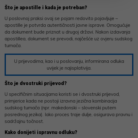
Što je apostille i kada je potreban?
U poslovnoj praksi ovaj se pojam redovito pojavljuje –
apostille je potvrda autentičnosti javne isprave. Omogućuje
da dokument bude priznat u drugoj državi. Nakon izdavanja
apostillea, dokument se prevodi, najčešće uz ovjeru sudskog
tumača.
U prijevodima, kao i u poslovanju, informirana odluka
uvijek je najisplativija.
Što je dvostruki prijevod?
U specifičnim situacijama koristi se i dvostruki prijevod,
primjerice kada ne postoji izravna jezična kombinacija
sudskog tumača (npr. makedonski – slovenski putem
posrednog jezika). Iako proces traje dulje, osigurava pravnu i
sadržajnu točnost.
Kako donijeti ispravnu odluku?