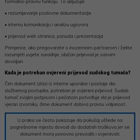
formalno-pravnu funkciju. To uključuje:
• razumijevanje poslovne dokumentacije
• internu komunikaciju i analizu ugovora
• prijevod web stranica, ponuda i prezentacija
Primjerice, ako pregovarate s inozemnim partnerom i želite
razumjeti uvjete suradnje, običan prijevod je sasvim
dovoljan.
Kada je potreban ovjereni prijevod sudskog tumača?
Čim dokument izlazi iz interne uporabe i postaje dio
službenog postupka, potreban je ovjereni prijevod. Sudski
tumač svojim potpisom i pečatom potvrđuje da je prijevod
vjeran izvorniku, čime dokument dobiva pravnu valjanost.
U praksi se često pokazuje da pokušaj uštede na
pogrešnome mjestu dovodi do dodatnih troškova jer se
dokument mora ponovno prevoditi i ovjeravati.