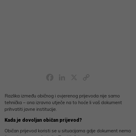
Facebook
LinkedIn
X
Copy
Link
Razlika između običnog i ovjerenog prijevoda nije samo
tehnička – ona izravno utječe na to hoće li vaš dokument
prihvatiti javne institucije.
Kada je dovoljan običan prijevod?
Običan prijevod koristi se u situacijama gdje dokument nema