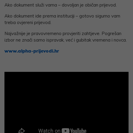
Ako dokument služi vama – dovoljan je običan prijevod.
Ako dokument ide prema instituciji – gotovo sigurno vam
treba ovjereni prijevod.
Najvažnije je pravovremeno provjeriti zahtjeve. Pogrešan
izbor ne znači samo ispravak, već i gubitak vremena i novca.
www.alpha-prijevodi.hr