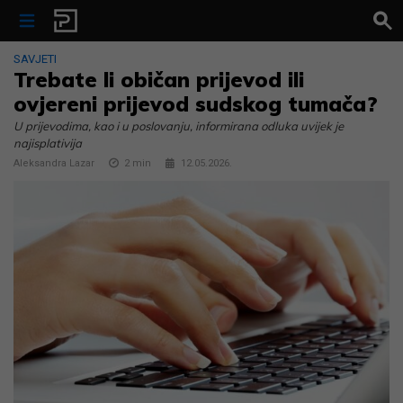
Skip to content
SAVJETI
Trebate li običan prijevod ili
ovjereni prijevod sudskog tumača?
U prijevodima, kao i u poslovanju, informirana odluka uvijek je
najisplativija
Aleksandra Lazar
2
min
12.05.2026.