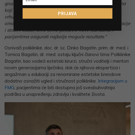
grudi u kojem će pacijenti imati pristup iskusnim kirurzima
koji koriste najmodernije provjerene metode koje daju
PRIJAVA
vrhunske rezultate. Sinergija s Futura Medical Grupom
omogućit će nam dodatna ulaganja u tehnologiju, edukacije
i stručni kadar, čime ćemo postaviti nove standarde i
pacijentima osigurati najbolje moguće rezultate
.
“
Osnivači poliklinike, doc. dr. sc. Dinko Bagatin, prim. dr. med. i
Tomica Bagatin, dr. med. ostaju ključni članovi tima Poliklinike
Bagatin, kao vodeći estetski kirurzi, stručni voditelji i mentori
novim generacijama liječnika, dok će njihova ekspertiza i
angažman u edukaciji za renomirane estetske brendove
dodatno osnažiti ugled i stručnost poliklinike.
Integracijom u
FMG
, pacijentima će biti dostupna još sveobuhvatnija
podrška u unapređenju zdravlja i kvalitete života.