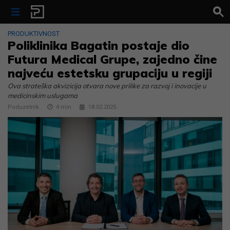
Skip to content
PRODUKTIVNOST
Poliklinika Bagatin postaje dio
Futura Medical Grupe, zajedno čine
najveću estetsku grupaciju u regiji
Ova strateška akvizicija otvara nove prilike za razvoj i inovacije u
medicinskim uslugama
Poduzetnik
4
min
18.02.2025.