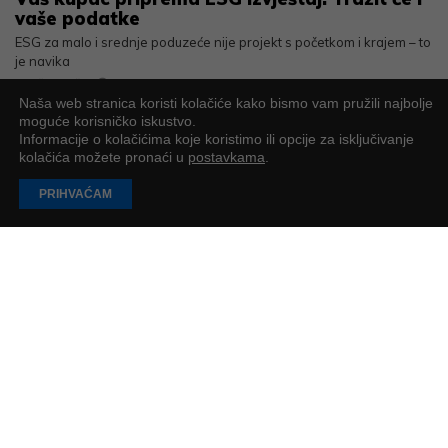
vaše podatke
ESG za malo i srednje poduzeće nije projekt s početkom i krajem – to
je navika
Nataša Cikač
2
min
Naša web stranica koristi kolačiće kako bismo vam pružili najbolje
moguće korisničko iskustvo.
Informacije o kolačićima koje koristimo ili opcije za isključivanje
kolačića možete pronaći u
postavkama
.
PRIHVAĆAM
Koliko nas košta kultura “samo još ovo”?
Granice se u poslovnom svijetu često pogrešno doživljavaju kao
nešto hladno ili sebično
Sonja Jovanović
2
min