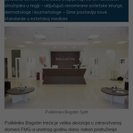
stručnjaka u regiji – uključujući renomirane estetske kirurge,
dermatologe i kozmetologe – čime postavlja nove
standarde u estetskoj medicini.
Poliklinika Bagatin Split
Poliklinika Bagatin treća je velika akvizicija u zdravstvenoj
domeni FMG-a unatrag godinu dana, nakon pridruženja