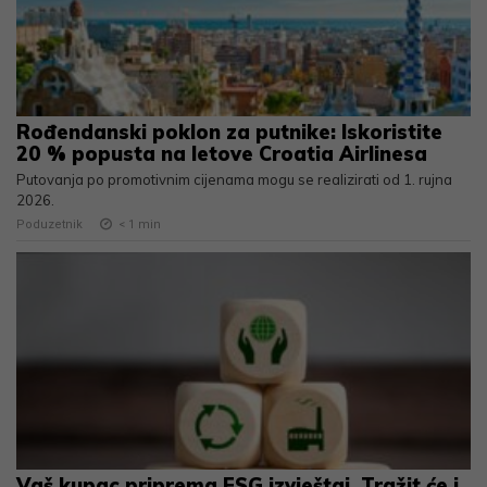
Rođendanski poklon za putnike: Iskoristite
20 % popusta na letove Croatia Airlinesa
Putovanja po promotivnim cijenama mogu se realizirati od 1. rujna
2026.
Poduzetnik
< 1
min
Vaš kupac priprema ESG izvještaj. Tražit će i