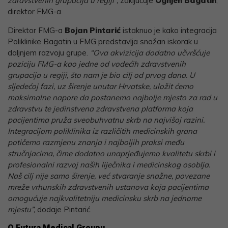
zdravstvenih grupacija u regiji”,
zaključuje
Ognjen Bagatin
,
direktor FMG-a.
Direktor FMG-a
Bojan Pintarić
istaknuo je kako integracija
Poliklinike Bagatin u FMG predstavlja snažan iskorak u
daljnjem razvoju grupe.
“Ova akvizicija dodatno učvršćuje
poziciju FMG-a kao jedne od vodećih zdravstvenih
grupacija u regiji, što nam je bio cilj od prvog dana. U
sljedećoj fazi, uz širenje unutar Hrvatske, uložit ćemo
maksimalne napore da postanemo najbolje mjesto za rad u
zdravstvu te jedinstvena zdravstvena platforma koja
pacijentima pruža sveobuhvatnu skrb na najvišoj razini.
Integracijom poliklinika iz različitih medicinskih grana
potičemo razmjenu znanja i najboljih praksi među
stručnjacima, čime dodatno unaprjeđujemo kvalitetu skrbi i
profesionalni razvoj naših liječnika i medicinskog osoblja.
Naš cilj nije samo širenje, već stvaranje snažne, povezane
mreže vrhunskih zdravstvenih ustanova koja pacijentima
omogućuje najkvalitetniju medicinsku skrb na jednome
mjestu”,
dodaje Pintarić.
O Futura Medical Groupu