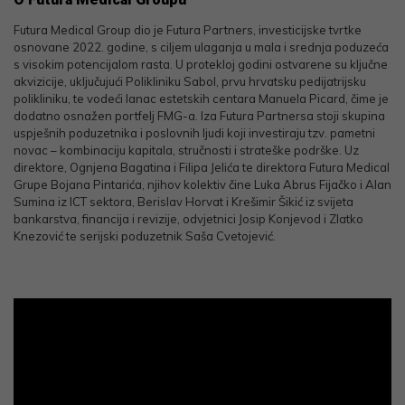
Futura Medical Group dio je Futura Partners, investicijske tvrtke
osnovane 2022. godine, s ciljem ulaganja u mala i srednja poduzeća
s visokim potencijalom rasta. U protekloj godini ostvarene su ključne
akvizicije, uključujući Polikliniku Sabol, prvu hrvatsku pedijatrijsku
polikliniku, te vodeći lanac estetskih centara Manuela Picard, čime je
dodatno osnažen portfelj FMG-a. Iza Futura Partnersa stoji skupina
uspješnih poduzetnika i poslovnih ljudi koji investiraju tzv. pametni
novac – kombinaciju kapitala, stručnosti i strateške podrške. Uz
direktore, Ognjena Bagatina i Filipa Jelića te direktora Futura Medical
Grupe Bojana Pintarića, njihov kolektiv čine Luka Abrus Fijačko i Alan
Sumina iz ICT sektora, Berislav Horvat i Krešimir Šikić iz svijeta
bankarstva, financija i revizije, odvjetnici Josip Konjevod i Zlatko
Knezović te serijski poduzetnik Saša Cvetojević.