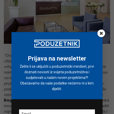
Poliklinika Bagatin Zagreb
“Ovo je veliki iskorak za Polikliniku Bagatin i naš tim.
Prijava na newsletter
Ulaskom u Futura Medical Group povezujemo se s
vrhunskim medicinskim ustanovama i stručnjacima, što će
Želite li se uključiti u poduzetnički mindset, prvi
nam omogućiti dodatni razvoj naših usluga i još veći fokus
doznati novosti iz svijeta poduzetništva i
na inovacije u medicinskoj estetici. Naš cilj je uvijek bio
sudjelovati u našim novim projektima?!
pružiti pacijentima vrhunsku uslugu, a kroz ovu sinergiju
Obećavamo da vaše podatke nećemo ni s kim
podižemo standarde medicinsko-estetske skrbi na još višu
dijeliti.
razinu – ne samo u regiji, već i šire”
, izjavio je dr.
Tomica
Bagatin
, dok je dr.
Dinko Bagatin
ustvrdio kako se otvara
novo poglavlje u razvoju kirurških usluga:
“Naš cilj je izgraditi
najmoderniji centar za estetsko kirurško oblikovanje tijela i