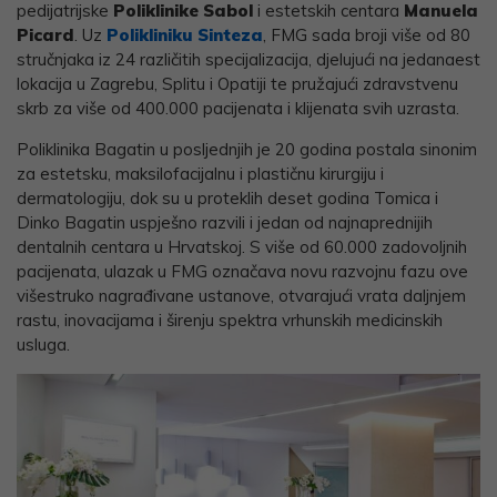
pedijatrijske
Poliklinike Sabol
i estetskih centara
Manuela
Picard
. Uz
Polikliniku Sinteza
, FMG sada broji više od 80
stručnjaka iz 24 različitih specijalizacija, djelujući na jedanaest
lokacija u Zagrebu, Splitu i Opatiji te pružajući zdravstvenu
skrb za više od 400.000 pacijenata i klijenata svih uzrasta.
Poliklinika Bagatin u posljednjih je 20 godina postala sinonim
za estetsku, maksilofacijalnu i plastičnu kirurgiju i
dermatologiju, dok su u proteklih deset godina Tomica i
Dinko Bagatin uspješno razvili i jedan od najnaprednijih
dentalnih centara u Hrvatskoj. S više od 60.000 zadovoljnih
pacijenata, ulazak u FMG označava novu razvojnu fazu ove
višestruko nagrađivane ustanove, otvarajući vrata daljnjem
rastu, inovacijama i širenju spektra vrhunskih medicinskih
usluga.