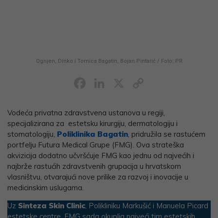
Ognjen, Dinko i Tomica Bagatin, Bojan Pintarić / Foto: PR
Facebook
LinkedIn
X
Copy
Link
Vodeća privatna zdravstvena ustanova u regiji,
specijalizirana za estetsku kirurgiju, dermatologiju i
stomatologiju,
Poliklinika Bagatin
, pridružila se rastućem
portfelju Futura Medical Grupe (FMG). Ova strateška
akvizicija dodatno učvršćuje FMG kao jednu od najvećih i
najbrže rastućih zdravstvenih grupacija u hrvatskom
vlasništvu, otvarajući nove prilike za razvoj i inovacije u
medicinskim uslugama.
Uz
Sinteza Skin Clinic
, Polikliniku Markušić i Manuela Picard
estetske centre, FMG sada okuplja najveći tim estetskih