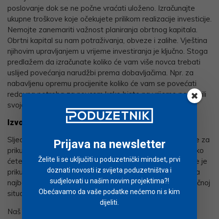
poslovanje dok se ne počne vraćati uloženo. Izračunajte
ukupne troškove koje očekujete prilikom realizacije investicije.
Nemojte zanemariti važnost planiranja obrtnog kapitala.
Obrtni kapital su nam potraživanja, obveze i zalihe. Vještina
njihovim upravljanjem u vrijeme investiranja je ključno. Stoga
predlažem da izračunate koliko će vam više novca trebati
uslijed povećanja narudžbi prema dobavljačima. Npr. za
nabavljenu opremu procijenite koliko će vam se povećati
redovna potreba za novcem kako biste na vrijeme podmirili
svoje obveze.
Izvori financiranja
Sljedeći korak u izradi plana investicija je razvoj strategije za
Prijava na newsletter
prikupljanje kapitala. Ova bi strategija trebala navesti kako
Želite li se uključiti u poduzetnički mindset, prvi
ćete prikupiti svaku tranšu dodatnog ulaganja i kada ćete je
doznati novosti iz svijeta poduzetništva i
prikupiti. Postoji niz različitih načina prikupljanja kapitala, a
sudjelovati u našim novim projektima?!
najbolji način prikupljanja kapitala ovisit će o vašoj specifičnoj
Obećavamo da vaše podatke nećemo ni s kim
situaciji.
dijeliti.
Naš startup iz primjera odlučio se za kombinaciju