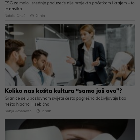
ESG za malo i srednje poduzeće nije projekt s početkom i krajem – to
je navika
Nataša Cikač
2
min
Koliko nas košta kultura “samo još ovo”?
Granice se u poslovnom svijetu često pogrešno doživljavaju kao
nešto hladno ili sebično
Sonja Jovanović
2
min