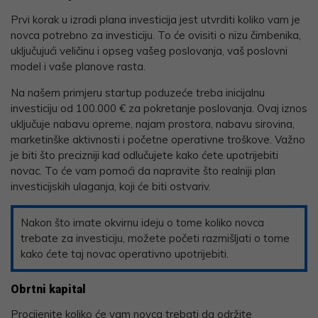
Prvi korak u izradi plana investicija jest utvrditi koliko vam je
novca potrebno za investiciju. To će ovisiti o nizu čimbenika,
uključujući veličinu i opseg vašeg poslovanja, vaš poslovni
model i vaše planove rasta.
Na našem primjeru startup poduzeće treba inicijalnu
investiciju od 100.000 € za pokretanje poslovanja. Ovaj iznos
uključuje nabavu opreme, najam prostora, nabavu sirovina,
marketinške aktivnosti i početne operativne troškove. Važno
je biti što precizniji kad odlučujete kako ćete upotrijebiti
novac. To će vam pomoći da napravite što realniji plan
investicijskih ulaganja, koji će biti ostvariv.
Nakon što imate okvirnu ideju o tome koliko novca
trebate za investiciju, možete početi razmišljati o tome
kako ćete taj novac operativno upotrijebiti.
Obrtni kapital
Procijenite koliko će vam novca trebati da održite