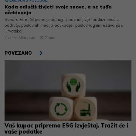
RAZGOVOR S POVODOM
Kada odlučiš živjeti svoje snove, a ne tuđa
očekivanja
Sandra Mihelčić jedna je od najprepoznatljivijih poduzetnica u
području poslovnih medija, edukacije i poslovnog umrežavanja u
Hrvatskoj
Vladimir Mihajlović
7
min
POVEZANO
Vaš kupac priprema ESG izvještaj. Tražit će i
vaše podatke