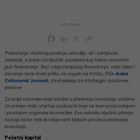
Foto: Canva
Facebook
LinkedIn
X
Copy
Link
Pokretanje vlastitog posla je uzbudljiv, ali i zahtjevan
zadatak, a jedan od ključnih aspekata koji treba razmotriti
jest financiranje. Bez odgovarajućeg financiranja, vaše ideje i
inovacije neće imati priliku za uspjeh na tržištu. Piše
Anka
Cvitanović Jovanić
, stručnjakinja za strategiju i poslovne
planove
Za bolje razumijevanje koraka u planiranju investicija, uzmimo
za primjer malo startup poduzeće koje se bavi proizvodnjom
i prodajom organske kozmetike. Evo nekoliko ključnih pitanja
na koja biste trebali odgovoriti tijekom procesa planiranja
investicija…
Početni kapital