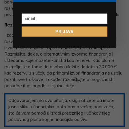
bankarskog kredita i subvencija iz EU fondova. Također
razmišljaju o pokretanju crowdfunding kampanje kako bi
privukli dodatna sredstva i povećali svijest o svom brandu.
Rezervni financijski plan
PRIJAVA
I zadnji, ali ne manje važan, jest posljednji korak, a to je:
razvijte plan B za financiranje. U slučaju da vaši primarni
izvori financiranja ne uspiju, imali biste rezervnu opciju.
Razmislite, dakle, o alternativnim izvorima financiranja i
uštedama koje možete koristiti kao rezervu. Kao plan B,
razmišljajte o tome da osobno uložite dodatnih 20.000 €
kao rezervu u slučaju da primarni izvori financiranja ne uspiju
pokriti sve troškove. Također razmišljajte o mogućnosti
posudbe ili prilagodbi inicijalne ideje.
Odgovaranjem na ova pitanja, osigurat ćete da imate
jasnu sliku o financijskim potrebama vašeg poduzeća,
što će vam pomoći u izradi preciznijeg i učinkovitijeg
poslovnog plana koji je financijski održiv.