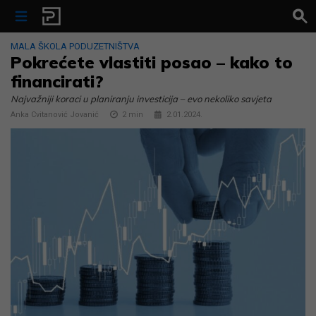
Skip to content
MALA ŠKOLA PODUZETNIŠTVA
Pokrećete vlastiti posao – kako to
financirati?
Najvažniji koraci u planiranju investicija – evo nekoliko savjeta
Anka Cvitanović Jovanić
2
min
2.01.2024.