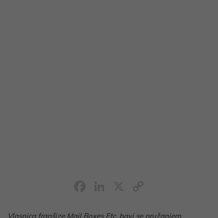
Facebook
LinkedIn
X
Copy
Link
Vlasnica franšize Mail Boxes Etc. bavi se pružanjem