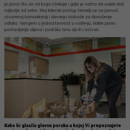
je jasno što se od koga očekuje i gdje je važno da uvijek daš
najbolje od sebe. Moj liderski pristup temelji se na jasnoći,
otvorenoj komunikaciji i davanju slobode za donošenje
odluka. Vjerujem u jednostavnost u vođenju, dakle jasno
postavljanje ciljeva i podršku timu da ih i ostvari.
Kako bi glasila glavna poruka u kojoj Vi prepoznajete