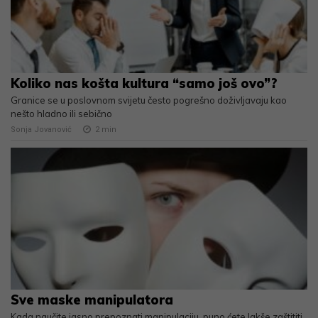
Koliko nas košta kultura “samo još ovo”?
Granice se u poslovnom svijetu često pogrešno doživljavaju kao
nešto hladno ili sebično
Sonja Jovanović
2
min
Sve maske manipulatora
Kada naučite jasno prepoznati manipulaciju, puno ćete lakše zaštititi