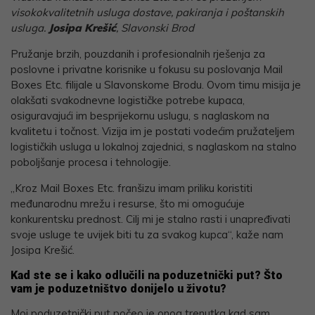
visokokvalitetnih usluga dostave, pakiranja i poštanskih
usluga.
Josipa Krešić
, Slavonski Brod
Pružanje brzih, pouzdanih i profesionalnih rješenja za
poslovne i privatne korisnike u fokusu su poslovanja Mail
Boxes Etc. filijale u Slavonskome Brodu. Ovom timu misija je
olakšati svakodnevne logističke potrebe kupaca,
osiguravajući im besprijekornu uslugu, s naglaskom na
kvalitetu i točnost. Vizija im je postati vodećim pružateljem
logističkih usluga u lokalnoj zajednici, s naglaskom na stalno
poboljšanje procesa i tehnologije.
„Kroz Mail Boxes Etc. franšizu imam priliku koristiti
međunarodnu mrežu i resurse, što mi omogućuje
konkurentsku prednost. Cilj mi je stalno rasti i unapređivati
svoje usluge te uvijek biti tu za svakog kupca“, kaže nam
Josipa Krešić.
Kad ste se i kako odlučili na poduzetnički put? Što
vam je poduzetništvo donijelo u životu?
Moj poduzetnički put počeo je onog trenutka kad sam