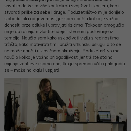
shvatila da želim više kontrolirati svoj život i karijeru, kao i
stvarati prilike za sebe i druge. Poduzetništvo mi je donijelo
slobodu, ali i odgovornost, jer sam naučila koliko je važno
donositi brze odluke i upravljati rizicima. Također, omogućilo
mi je da razvijam vlastite ideje i stvaram poslovanje iz
temelja. Naučila sam kako usklađivati viziju s realnostima
tržišta, kako motivirati tim i pružiti vrhunsku uslugu, a to se
ne može naučiti u klasičnom okruženju. Poduzetništvo me
naučilo koliko je važna prilagodljivost, jer tržište stalno
mijenja zahtjeve i samo onaj tko je spreman učiti i prilagoditi
se – može na kraju i uspjeti.