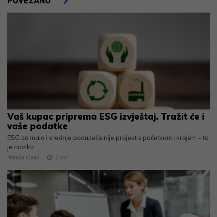
POVEZANO
Vaš kupac priprema ESG izvještaj. Tražit će i
vaše podatke
ESG za malo i srednje poduzeće nije projekt s početkom i krajem – to
je navika
Nataša Cikač
2
min