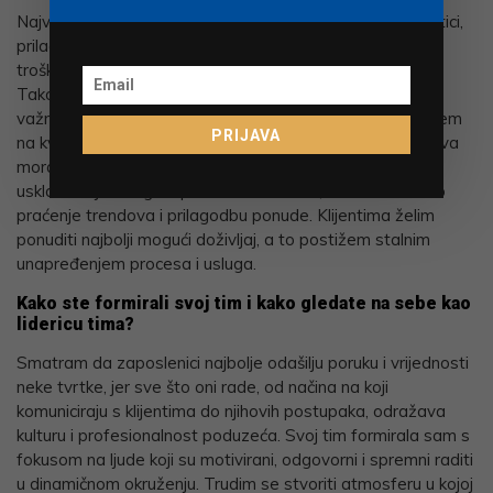
Najveći izazovi u mojoj branši su stalne promjene u logistici,
prilagodba na nove tehnologije i izazovi u upravljanju
troškovima dostave, osobito na dinamičnom tržištu.
Također, tu je i konkurencija koja neprestano raste, pa je
važno uvijek biti korak ispred. Posebnu pozornost polažem
PRIJAVA
na kvalitetu usluge i zadovoljstvo klijenata. Svaka dostava
mora biti brza, sigurna i precizna. Također, pazim na
usklađivanje usluga s potrebama tržišta, što znači stalno
praćenje trendova i prilagodbu ponude. Klijentima želim
ponuditi najbolji mogući doživljaj, a to postižem stalnim
unapređenjem procesa i usluga.
Kako ste formirali svoj tim i kako gledate na sebe kao
lidericu tima?
Smatram da zaposlenici najbolje odašilju poruku i vrijednosti
neke tvrtke, jer sve što oni rade, od načina na koji
komuniciraju s klijentima do njihovih postupaka, odražava
kulturu i profesionalnost poduzeća. Svoj tim formirala sam s
fokusom na ljude koji su motivirani, odgovorni i spremni raditi
u dinamičnom okruženju. Trudim se stvoriti atmosferu u kojoj