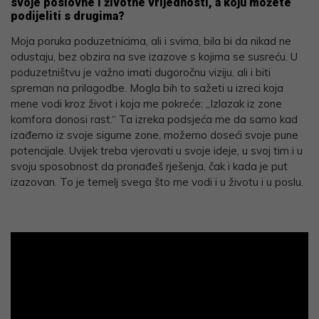
svoje poslovne i životne vrijednosti, a koju možete
podijeliti s drugima?
Moja poruka poduzetnicima, ali i svima, bila bi da nikad ne
odustaju, bez obzira na sve izazove s kojima se susreću. U
poduzetništvu je važno imati dugoročnu viziju, ali i biti
spreman na prilagodbe. Mogla bih to sažeti u izreci koja
mene vodi kroz život i koja me pokreće: „Izlazak iz zone
komfora donosi rast.“ Ta izreka podsjeća me da samo kad
izađemo iz svoje sigurne zone, možemo doseći svoje pune
potencijale. Uvijek treba vjerovati u svoje ideje, u svoj tim i u
svoju sposobnost da pronađeš rješenja, čak i kada je put
izazovan. To je temelj svega što me vodi i u životu i u poslu.