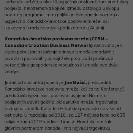
sudionika, od čega oko 70 uspješnih poslovnih ljudi hrvatskog
porijekla iz inozemstva koji će, između ostaloga u sklopu
bogatog programa, imati priliku na dva panela saznati o
uspjesima Kanadsko-hrvatske poslovne mreže, ali i
izazovima u radu hrvatskih poduzetnika u Austriji.
Kanadsko-hrvatska poslovna mreža (CCBN –
Canadian Croatian Business Network)
osnovana je s
ciljem poboljšanja i jačanja odnosa između kanadskih i
hrvatskih poslovnih ljudi koji žele promicati i proširivati
potencijalne gospodarske mogućnosti između ove dvije
zemlje.
Jedan od sudionika panela je
Joe Bašić,
predsjednik
Kanadsko-hrvatske poslovne mreže, koji će na Konferenciji
predstaviti njezin rad i poslovne uspjehe. Naime, u
posljednjih devet godina, od osnutka mreže, trgovinska
razmjena između Kanade i Hrvatske povećala se više od
pet puta. U razdoblju od 2010., sa 127 milijuna kuna na 635
milijuna kuna 2019. godine. Time je Hrvatska postala
glavnim partnerom Kanade i ima najveću trgovinsku