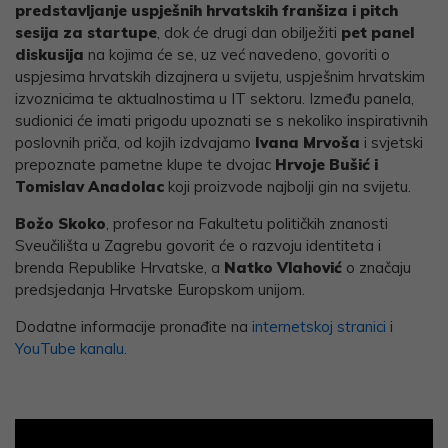
predstavljanje uspješnih hrvatskih franšiza i pitch
sesija za startupe
, dok će drugi dan obilježiti
pet panel
diskusija
na kojima će se, uz već navedeno, govoriti o
uspjesima hrvatskih dizajnera u svijetu, uspješnim hrvatskim
izvoznicima te aktualnostima u IT sektoru. Između panela,
sudionici će imati prigodu upoznati se s nekoliko inspirativnih
poslovnih priča, od kojih izdvajamo
Ivana Mrvoša
i svjetski
prepoznate pametne klupe te dvojac
Hrvoje Bušić i
Tomislav Anadolac
koji proizvode najbolji gin na svijetu.
Božo Skoko
, profesor na Fakultetu političkih znanosti
Sveučilišta u Zagrebu govorit će o razvoju identiteta i
brenda Republike Hrvatske, a
Natko Vlahović
o značaju
predsjedanja Hrvatske Europskom unijom.
Dodatne informacije pronađite na
internetskoj stranici
i
YouTube kanalu.