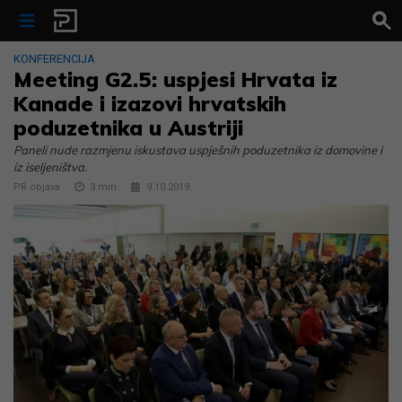
Skip to content
KONFERENCIJA
Meeting G2.5: uspjesi Hrvata iz
Kanade i izazovi hrvatskih
poduzetnika u Austriji
Paneli nude razmjenu iskustava uspješnih poduzetnika iz domovine i
iz iseljeništva.
PR objava
3
min
9.10.2019.