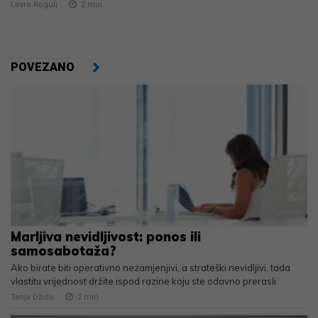
Lovro Rogulj
2
min
POVEZANO
Marljiva nevidljivost: ponos ili
samosabotaža?
Ako birate biti operativno nezamjenjivi, a strateški nevidljivi, tada
vlastitu vrijednost držite ispod razine koju ste odavno prerasli.
Tanja Džido
2
min