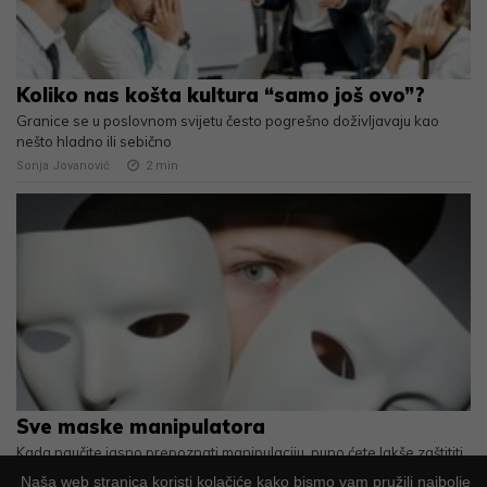
Koliko nas košta kultura “samo još ovo”?
Granice se u poslovnom svijetu često pogrešno doživljavaju kao
nešto hladno ili sebično
Sonja Jovanović
2
min
Sve maske manipulatora
Kada naučite jasno prepoznati manipulaciju, puno ćete lakše zaštititi
vlastite granice, samopouzdanje i mir
Naša web stranica koristi kolačiće kako bismo vam pružili najbolje