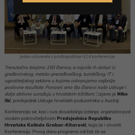
Jedan od panela s prošlogodišnje G2.4 konferencije
Trenutačno brojimo 150 članica, a najviše ih dolazi iz
građevinskog, metalo-prerađivačkog, turističkog, IT i
ugostiteljskog sektora u kojima ostvarujemo najbolje
poslovne rezultate. Ponosni smo što članovi naše Udruge i
dalje aktivno surađuju s hrvatskim tržištem.“,
izjavio je
Niko
Ilić
, predsjednik Udruge hrvatskih poduzetnika u Austriji.
Konferencija se, kao i sva dosadašnja izdanja, organizira
pod
visokim pokroviteljstvom
Predsjednice Republike
Hrvatske Kolinde Grabar-Kitarović
, koja će i otvoriti
Konferenciju. Prvog dana programa održat će se