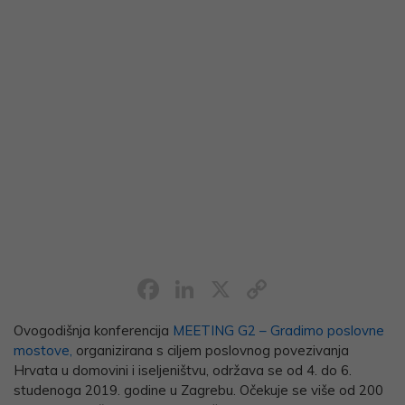
Facebook
LinkedIn
X
Copy
Link
Ovogodišnja konferencija
MEETING G2 – Gradimo poslovne
mostove,
organizirana s ciljem poslovnog povezivanja
Hrvata u domovini i iseljeništvu, održava se od 4. do 6.
studenoga 2019. godine u Zagrebu. Očekuje se više od 200