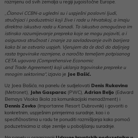
razmjenu od svih zemalja u regiji jugoistočne Europe.
„
Članovi CCBN-a ugledni su i uspješni poslovni ljudi,
stručnjaci i poduzetnici koji žive i rade u Hrvatskoj, a imaju
direktno iskustvo rada u Kanadi. To iskustvo omogućava im
istinsko razumijevanje prepreka koje se mogu pojaviti, a i
osigurava stručnost i znanje za savladavanje ovih barijera
kako bi se ostvario uspjeh. Vjerujem da će doći do daljnjeg
rasta trgovinske razmjene, a naročito temeljem potpisanog
CETA ugovora (Comprehensive Economic
and Trade Agreement) koji uklanja trgovinske prepreke u
mnogim sektorima“,
izjavio je
Joe Bašić.
Uz Joea Bašića, na panelu će sudjelovati
Denis Rukavina
(Metronet),
John Gasparac
(PWC),
Adrian Beljo
(Edward
Bernays Visoka škola za komunikacijski menadžment) i
Dennis Zovko
(Importanne Resort Dubrovnik) i govoriti o
konkretnim, uspješnim primjerima suradnje, kao i o
specifičnostima u radu te ponuditi razmišljanja kako pomoći
poduzetnicima iz obje zemlje u poboljšanju suradnje.
Na panelu u organizaciji
Udruge hrvatskih poduzetnika u