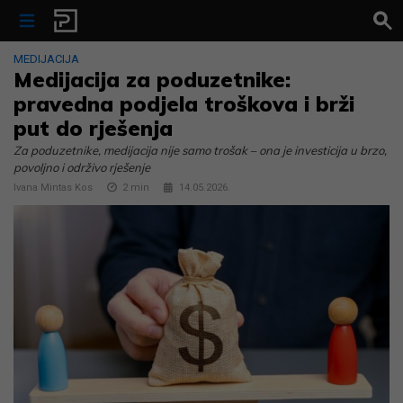
Skip to content
MEDIJACIJA
Medijacija za poduzetnike:
pravedna podjela troškova i brži
put do rješenja
Za poduzetnike, medijacija nije samo trošak – ona je investicija u brzo,
povoljno i održivo rješenje
Ivana Mintas Kos
2
min
14.05.2026.