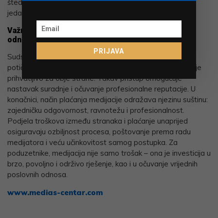
štede ne samo novac, već i vrijeme, koje je u poslovanju
jedan od najvrjednijih resursa.
Važna prednost medijacije jest očuvanje poslovnih
odnosa
PRIJAVA
Sudski postupci često produbljuju sukob, dok medijacija
potiče dijalog, razumijevanje i pronalaženje rješenja koje je
prihvatljivo za obje strane. Takav pristup omogućuje
nastavak suradnje i očuvanje profesionalne reputacije. U
konačnici, način plaćanja medijacije odražava njezinu suštinu:
zajedničku odgovornost, ravnotežu i profesionalnost.
Podjela troškova između stranaka i plaćanje unaprijed
osiguravaju ozbiljnost procesa, poštovanje prema radu
medijatora i veću učinkovitost samog postupka. Za
poduzetnike, medijacija nije samo trošak – ona je investicija u
brzo, povoljno i održivo rješenje, kao i u očuvanje vrijednih
poslovnih odnosa.
www.medias-centar.com