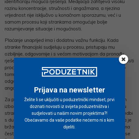
identificiraju moguća rješenja. Medijacija zahtijeva visoku
razinu koncentracije, stručnosti i angažmana, a njezina
vrijednost nije isključivo u konačnom sporazumu, već i u
samom procesu koji strankama omogućuje bolje
razumijevanje situacije i mogućnosti.
Plaćanje unaprijed ima i dodatnu važnu funkciju. Kada
stranke financijski sudjeluju u procesu, pristupaju mu
ozbiljnije, odgovornije i s većom motivacijom da pronađu
rješenje. Ulaganje u medijaciju povećava razinu posvećenosti
procesu i spremnost na konstruktivnu suradnju. Suprotno
tomu, postupci koji nemaju neposredan trošak često se
odgađaju ili im se ne pristupa s potrebnom razinom
angažmana.
Prijava na newsletter
Za poduzetnike, medijacija predstavlja posebno razuman
Želite li se uključiti u poduzetnički mindset, prvi
izbor. Prije svega, troškovi su predvidivi i dijele se između
doznati novosti iz svijeta poduzetništva i
stranaka, što značajno smanjuje financijski teret u usporedbi
sudjelovati u našim novim projektima?!
s dugotrajnim sudskim postupcima. Osim toga, medijacija je
Obećavamo da vaše podatke nećemo ni s kim
brža – sporovi koji bi na sudu trajali mjesecima ili godinama
dijeliti.
često se mogu riješiti u svega nekoliko sastanaka. Time se