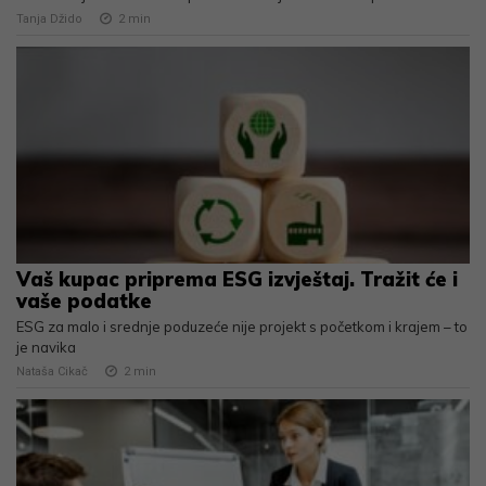
Tanja Džido
2
min
Vaš kupac priprema ESG izvještaj. Tražit će i
vaše podatke
ESG za malo i srednje poduzeće nije projekt s početkom i krajem – to
je navika
Nataša Cikač
2
min