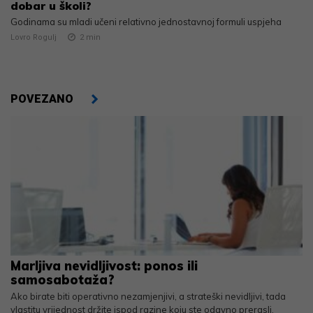
dobar u školi?
Godinama su mladi učeni relativno jednostavnoj formuli uspjeha
Lovro Rogulj
2
min
POVEZANO
Marljiva nevidljivost: ponos ili
samosabotaža?
Ako birate biti operativno nezamjenjivi, a strateški nevidljivi, tada
vlastitu vrijednost držite ispod razine koju ste odavno prerasli.