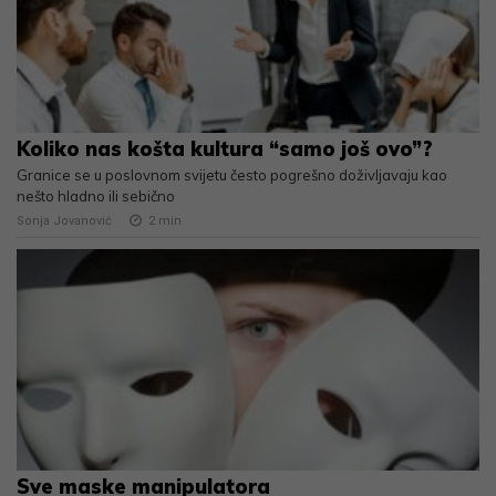
Koliko nas košta kultura “samo još ovo”?
Granice se u poslovnom svijetu često pogrešno doživljavaju kao
nešto hladno ili sebično
Sonja Jovanović
2
min
Sve maske manipulatora