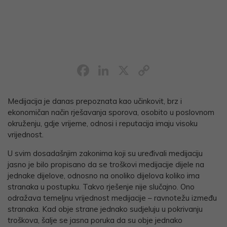
Facebook
LinkedIn
X
Copy
Link
Medijacija je danas prepoznata kao učinkovit, brz i
ekonomičan način rješavanja sporova, osobito u poslovnom
okruženju, gdje vrijeme, odnosi i reputacija imaju visoku
vrijednost.
U svim dosadašnjim zakonima koji su uređivali medijaciju
jasno je bilo propisano da se troškovi medijacije dijele na
jednake dijelove, odnosno na onoliko dijelova koliko ima
stranaka u postupku. Takvo rješenje nije slučajno. Ono
odražava temeljnu vrijednost medijacije – ravnotežu između
stranaka. Kad obje strane jednako sudjeluju u pokrivanju
troškova, šalje se jasna poruka da su obje jednako