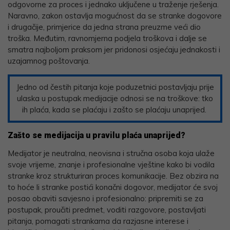
odgovorne za proces i jednako uključene u traženje rješenja.
Naravno, zakon ostavlja mogućnost da se stranke dogovore
i drugačije, primjerice da jedna strana preuzme veći dio
troška. Međutim, ravnomjerna podjela troškova i dalje se
smatra najboljom praksom jer pridonosi osjećaju jednakosti i
uzajamnog poštovanja.
Jedno od čestih pitanja koje poduzetnici postavljaju prije
ulaska u postupak medijacije odnosi se na troškove: tko
ih plaća, kada se plaćaju i zašto se plaćaju unaprijed.
Zašto se medijacija u pravilu plaća unaprijed?
Medijator je neutralna, neovisna i stručna osoba koja ulaže
svoje vrijeme, znanje i profesionalne vještine kako bi vodila
stranke kroz strukturiran proces komunikacije. Bez obzira na
to hoće li stranke postići konačni dogovor, medijator će svoj
posao obaviti savjesno i profesionalno: pripremiti se za
postupak, proučiti predmet, voditi razgovore, postavljati
pitanja, pomagati strankama da razjasne interese i