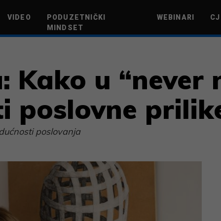
VIDEO
PODUZETNIČKI
WEBINARI
CJ
MINDSET
TEHNOLOGIJA
GREEN FUTURE
NOVAC
ŽIVOTNI STIL
NOVI POD
: Kako u “never 
ti poslovne prilik
dućnosti poslovanja