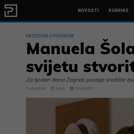
Skip to content
NOVOSTI
RUBRIKE
MARKETING
PRODUKTIVNOST
RAZGOVOR S POVODOM
Manuela Šola
svijetu stvori
Za tjedan dana Zagreb postaje središte bu
Poduzetnik
3
min
29.04.2025.