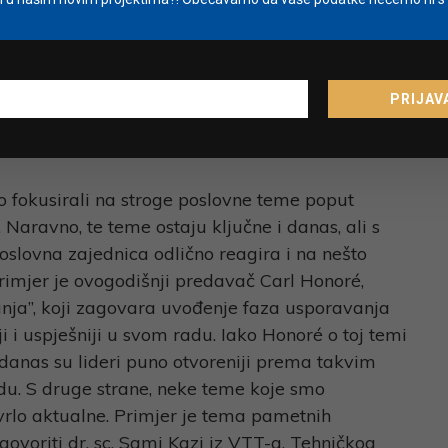
Future Tense 2025.
PRIJAV
., na prvoj Future Tense konferenciji,
t, a danas su dio poslovanja ili bude
?
 fokusirali na stroge poslovne teme poput
a. Naravno, te teme ostaju ključne i danas, ali s
slovna zajednica odlično reagira i na nešto
rimjer je ovogodišnji predavač Carl Honoré,
anja”, koji zagovara uvođenje faza usporavanja
i i uspješniji u svom radu. Iako Honoré o toj temi
 danas su lideri puno otvoreniji prema takvim
du. S druge strane, neke teme koje smo
u vrlo aktualne. Primjer je tema pametnih
govoriti dr. sc. Sami Kazi iz VTT-a, Tehničkog