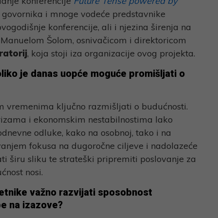
danje konferencije
Future Tense powered by
h govornika i mnoge vodeće predstavnike
ogodišnje konferencije, ali i njezina širenja na
 s Manuelom Šolom, osnivačicom i direktoricom
ratorij
, koja stoji iza organizacije ovog projekta.
koliko je danas uopće moguće promišljati o
m vremenima ključno razmišljati o budućnosti.
 krizama i ekonomskim nestabilnostima lako
odnevne odluke, kako na osobnoj, tako i na
avanjem fokusa na dugoročne ciljeve i nadolazeće
i širu sliku te strateški pripremiti poslovanje za
ćnost nosi.
etnike važno razvijati sposobnost
be na izazove?