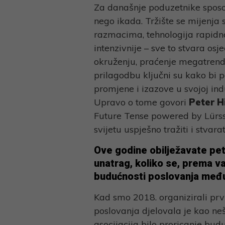
Za današnje poduzetnike sposob
nego ikada. Tržište se mijenja 
razmacima, tehnologija rapidno
intenzivnije – sve to stvara o
okruženju, praćenje megatrendo
prilagodbu ključni su kako bi
promjene i izazove u svojoj indu
Upravo o tome govori
Peter H
Future Tense powered by Lürsse
svijetu uspješno tražiti i stvarati
Ove godine obilježavate pet
unatrag, koliko se, prema v
budućnosti poslovanja među
Kad smo 2018. organizirali prv
poslovanja djelovala je kao ne
asocijacija bilo proricanje bud