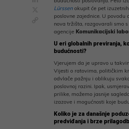
budućnosti poslovanja. Peto iz
X
Lürssen
okupit će pet izuzetni
poslovne zajednice. U povodu ov
Copy
nova tržišta, razgovarali smo
Link
agencije
Komunikacijski labo
U eri globalnih previranja, 
budućnosti?
Vjerujem da je upravo u takvi
Vijesti o ratovima, političkim
odvlače pažnju i oblikuju svak
poslovnoj razini. Ipak, usmjer
prilike, možemo jasnije sagledat
izazove i mogućnosti koje budu
Koliko je za današnje poduz
predviđanja i brze prilagod