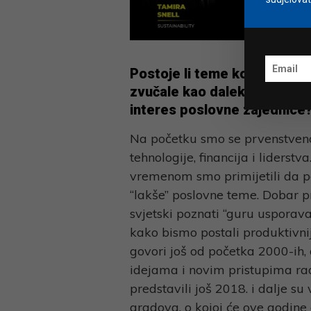
Postoje li teme koje su 2018
zvučale kao daleka budućnos
interes poslovne zajednice
Na početku smo se prvenstveno
tehnologije, financija i liderstv
vremenom smo primijetili da po
“lakše” poslovne teme. Dobar p
svjetski poznati “guru usporav
kako bismo postali produktivnij
govori još od početka 2000-ih,
idejama i novim pristupima ra
predstavili još 2018. i dalje s
gradova, o kojoj će ove godine 