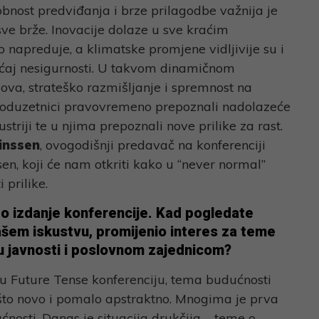
nost predviđanja i brze prilagodbe važnija je
sve brže. Inovacije dolaze u sve kraćim
 napreduje, a klimatske promjene vidljivije su i
sjećaj nesigurnosti. U takvom dinamičnom
va, strateško razmišljanje i spremnost na
 poduzetnici pravovremeno prepoznali nadolazeće
striji te u njima prepoznali nove prilike za rast.
inssen
, ovogodišnji predavač na konferenciji
n, koji će nam otkriti kako u “never normal”
 prilike.
o izdanje konferencije. Kad pogledate
ašem iskustvu, promijenio interes za teme
 javnosti i poslovnom zajednicom?
u Future Tense konferenciju, tema budućnosti
što novo i pomalo apstraktno. Mnogima je prva
ućnosti. Danas je situacija drukčija – teme o