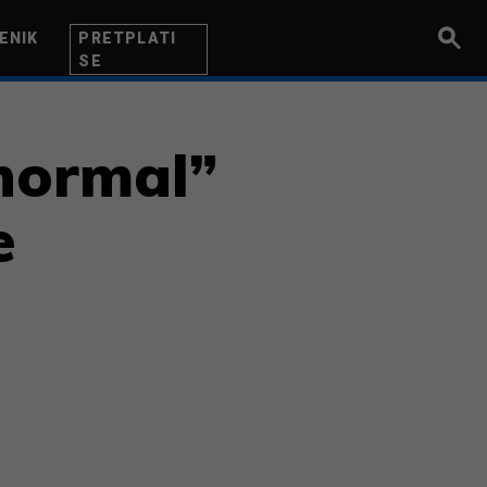
ENIK
PRETPLATI
SE
UZETNIK
INOVACIJA
BITI BOLJI
normal”
e