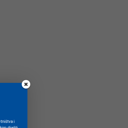
tništva i
m dijeliti.