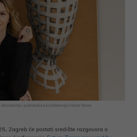
laboratorija i pokretačica konferencije Future Tense
025., Zagreb će postati središte razgovora o