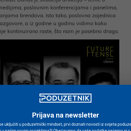
 medijima, poslovnim konferencijama i panelima,
njama brendova. Isto tako, poslovna zajednica
 razgovore, a iz godine u godinu vidimo kako
ije kontinuirano raste, što nam je posebno drago.
Prijava na newsletter
i se uključiti u poduzetnički mindset, prvi doznati novosti iz svijeta poduze
i u našim novim projektima?! Obećavamo da vaše podatke nećemo ni s ki