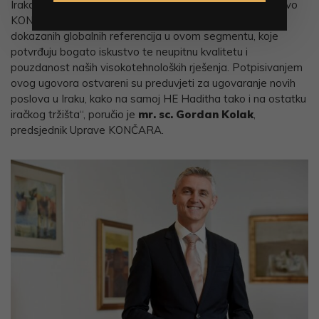
Iraka ukazalo povjerenje za ovako značajan projekt upravo
KONČARU. Plod je to višegodišnjih pregovora, ali i već
dokazanih globalnih referencija u ovom segmentu, koje
potvrđuju bogato iskustvo te neupitnu kvalitetu i
pouzdanost naših visokotehnoloških rješenja. Potpisivanjem
ovog ugovora ostvareni su preduvjeti za ugovaranje novih
poslova u Iraku, kako na samoj HE Haditha tako i na ostatku
iračkog tržišta“, poručio je
mr. sc. Gordan Kolak
,
predsjednik Uprave KONČARA.