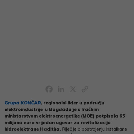
Facebook
LinkedIn
X
Copy
Link
Grupa KONČAR
, regionalni lider u području
elektroindustrije
,
u Bagdadu je s Iračkim
ministarstvom elektroenergetike (MOE) potpisala 65
milijuna eura vrijedan ugovor za revitalizaciju
hidroelektrane Haditha.
Riječ je o postrojenju instalirane