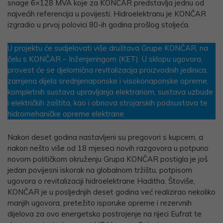
snage 6×128 MVA koje za KONČAR predstavlja jednu od
najvećih referencija u povijesti. Hidroelektranu je KONČAR
izgradio u prvoj polovici 80-ih godina prošlog stoljeća.
U projektu će sudjelovati više društava Grupe KONČAR, na
čelu s KONČAR – Inženjeringom (KET). U sklopu ugovora,
provest će se djelomična revitalizacija proizvodnih jedinica,
zamjena dijela srednjenaponske i visokonaponske opreme,
kompletnih sustava upravljanja elektranom, sustava uzbude
i električkih zaštita, kao i obnova strojarskih podsustava te
hidromehaničke opreme elektrane.
Nakon deset godina nastavljeni su pregovori s kupcem, a
nakon nešto više od 18 mjeseci novih razgovora u potpuno
novom političkom okruženju Grupa KONČAR postigla je još
jedan povijesni iskorak na globalnom tržištu, potpisom
ugovora o revitalizaciji hidroelektrane Haditha. Štoviše,
KONČAR je u posljednjih deset godina već realizirao nekoliko
manjih ugovora, pretežito isporuke opreme i rezervnih
dijelova za ovo energetsko postrojenje na rijeci Eufrat te