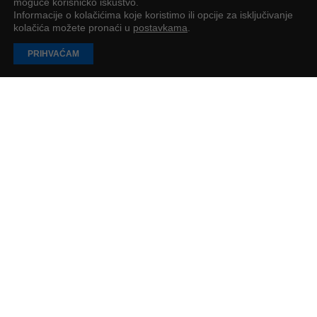
moguće korisničko iskustvo.
Informacije o kolačićima koje koristimo ili opcije za isključivanje
kolačića možete pronaći u
postavkama
.
PRIHVAĆAM
EU Inc. – Može li Europa konačno dobiti svoj
“Delaware model” do 2028.?
EK je predstavila u ožujku 2026. godine prijedlog novog europskog
pravnog oblika društva pod nazivom “EU Inc.”
Petar Petrić
4
min
UČITAJ JOŠ