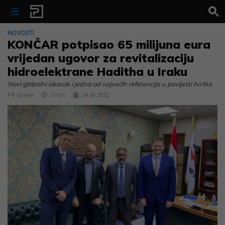
Skip to content
NOVOSTI
KONČAR potpisao 65 milijuna eura
vrijedan ugovor za revitalizaciju
hidroelektrane Haditha u Iraku
Novi globalni iskorak i jedna od najvećih referencija u povijesti tvrtke
PR objava
2
min
24.06.2022.