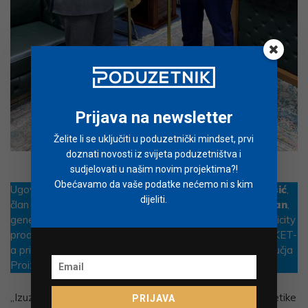
Prijava na newsletter
Želite li se uključiti u poduzetnički mindset, prvi
doznati novosti iz svijeta poduzetništva i
Ali Ahmad Hassan i mr. sc. Ivan Tomšić
sudjelovati u našim novim projektima?!
Obećavamo da vaše podatke nećemo ni s kim
Ugovor su u sjedištu MOE-a potpisali
mr. sc. Ivan Tomšić
,
dijeliti.
član Uprave KONČAR – Inženjeringa i
Ali Ahmad Hassan
,
generalni direktor GEEP-a (General Directorate of electricity
production), a na svečanosti potpisivanja je u delegaciji KET-
a prisustvovao i
Darijo Runjić
, direktor poslovnog područja
Proizvodnja električne energije.
„Izuzetno smo ponosni što je Ministarstvo elektroenergetike
PRIJAVA