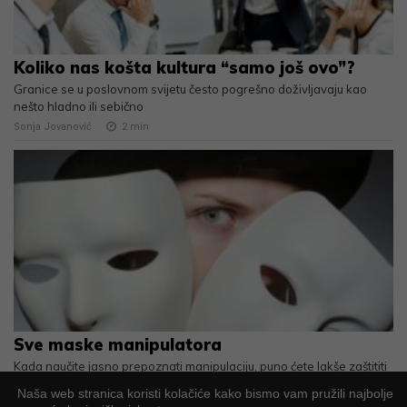
Koliko nas košta kultura “samo još ovo”?
Granice se u poslovnom svijetu često pogrešno doživljavaju kao
nešto hladno ili sebično
Sonja Jovanović
2
min
Sve maske manipulatora
Kada naučite jasno prepoznati manipulaciju, puno ćete lakše zaštititi
vlastite granice, samopouzdanje i mir
Naša web stranica koristi kolačiće kako bismo vam pružili najbolje
Mirta Fraisman Čobanov
2
min