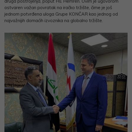
druga postrojenja, poput HE Hemren. Ovim je ugovorom
ostvaren važan povratak na iračko tržište, čime je još
jednom potvrđena uloga Grupe KONČAR kao jednog od
najvažnijih domaćih izvoznika na globalno tržište.