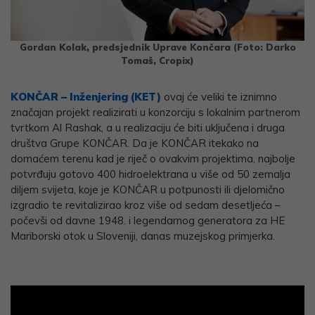
Gordan Kolak, predsjednik Uprave Končara (Foto: Darko
Tomaš, Cropix)
KONČAR – Inženjering (KET)
ovaj će veliki te iznimno
značajan projekt realizirati u konzorciju s lokalnim partnerom
tvrtkom Al Rashak, a u realizaciju će biti uključena i druga
društva Grupe KONČAR. Da je KONČAR itekako na
domaćem terenu kad je riječ o ovakvim projektima, najbolje
potvrđuju gotovo 400 hidroelektrana u više od 50 zemalja
diljem svijeta, koje je KONČAR u potpunosti ili djelomično
izgradio te revitalizirao kroz više od sedam desetljeća –
počevši od davne 1948. i legendarnog generatora za HE
Mariborski otok u Sloveniji, danas muzejskog primjerka.