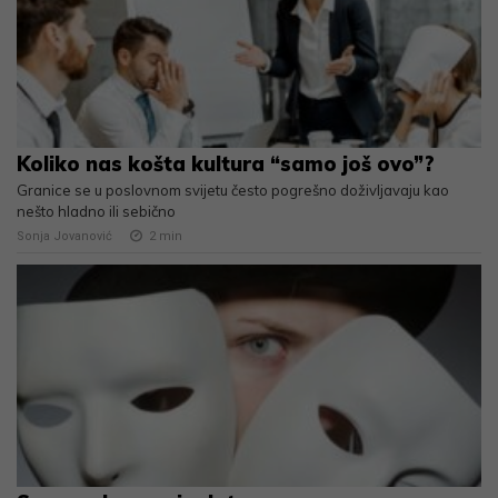
Koliko nas košta kultura “samo još ovo”?
Granice se u poslovnom svijetu često pogrešno doživljavaju kao
nešto hladno ili sebično
Sonja Jovanović
2
min