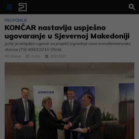
Skip to content
PRIOPĆENJE
KONČAR nastavlja uspješno
ugovaranje u Sjevernoj Makedoniji
Jučer je sklopljen ugovor za projekt izgradnje nove transformatorske
stanice (TS) 400/110 kV Ohrid.
PR objava
2
min
8.02.2020.