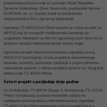
potpisivanja prisustvovali su i premijer Vlade Republike
Sjeverne Makedonije, Oliver Spasovski, predsjednik Uprave
KONČARA, mr. sc. Gordan Kolak te predstavnici
Veleposlanstva RH u Sjevernoj Makedoniji.
Izgradnja TS 400/110 kV Ohrid izuzetno je važan projekt za
MEPSO koji će omogućiti međunarodnu konekciju sa
susjednom Albanijom na 400 kV naponskoj razini, čime će se
dodatno osnažiti elektroenergetski sustav regije.
Ugovoreni projekt obuhvaća kompletnu izgradnju novog
400/110 kV postrojenja, izradu projektne dokumentacije,
isporuku, montažu, ispitivanje i puštanje u pogon primarne i
sekundarne opreme. U sklopu projekta oprema se i drugi kraj
dalekovoda TS 400 kV Bitola.
Četvrti projekt u posljednje dvije godine
Uz revitalizaciju TS 400 kV Skopje 4, revitalizaciju TS 110 kV
Prilep i revitalizaciju sustava numeričkih zaštita na
rasklopnim postrojenjima u hidroelektranama, izgradnja
TS 400/110 kV Ohrid predstavlja četvrti projekt koji je u