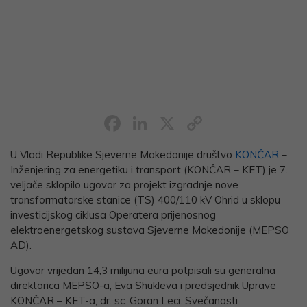
Facebook
LinkedIn
X
Copy
Link
U Vladi Republike Sjeverne Makedonije društvo
KONČAR
–
Inženjering za energetiku i transport (KONČAR – KET) je 7.
veljače sklopilo ugovor za projekt izgradnje nove
transformatorske stanice (TS) 400/110 kV Ohrid u sklopu
investicijskog ciklusa Operatera prijenosnog
elektroenergetskog sustava Sjeverne Makedonije (MEPSO
AD).
Ugovor vrijedan 14,3 milijuna eura potpisali su generalna
direktorica MEPSO-a, Eva Shukleva i predsjednik Uprave
KONČAR – KET-a, dr. sc. Goran Leci. Svečanosti