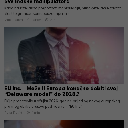
Sve maske manipulatora
Kada naučite jasno prepoznati manipulaciju, puno ćete lakše zaštititi
vlastite granice, samopouzdanje i mir
Mirta Fraisman Čobanov
2
min
EU Inc. – Može li Europa konačno dobiti svoj
“Delaware model” do 2028.?
EK je predstavila u ožujku 2026. godine prijedlog novog europskog
pravnog oblika društva pod nazivom “EU Inc.”
Petar Petrić
4
min