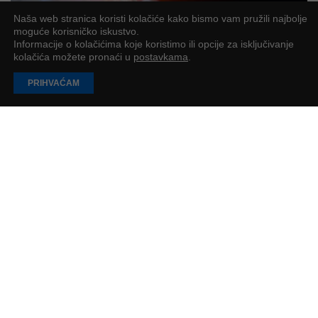
Naša web stranica koristi kolačiće kako bismo vam pružili najbolje
moguće korisničko iskustvo.
Informacije o kolačićima koje koristimo ili opcije za isključivanje
kolačića možete pronaći u
postavkama
.
PRIHVAĆAM
Zbog umjetne inteligencije nije dovoljno samo
biti dobar u školi?
Godinama su mladi učeni relativno jednostavnoj formuli uspjeha
Lovro Rogulj
2
min
UČITAJ JOŠ
PODUZETNIK
Impressum