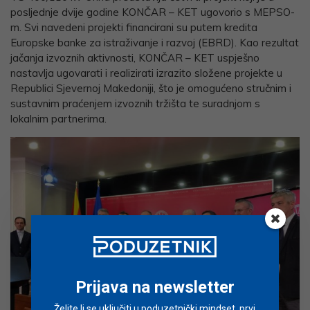
posljednje dvije godine KONČAR – KET ugovorio s MEPSO-
m. Svi navedeni projekti financirani su putem kredita
Europske banke za istraživanje i razvoj (EBRD). Kao rezultat
jačanja izvoznih aktivnosti, KONČAR – KET uspješno
nastavlja ugovarati i realizirati izrazito složene projekte u
Republici Sjevernoj Makedoniji, što je omogućeno stručnim i
sustavnim praćenjem izvoznih tržišta te suradnjom s
lokalnim partnerima.
Prijava na newsletter
Želite li se uključiti u poduzetnički mindset, prvi