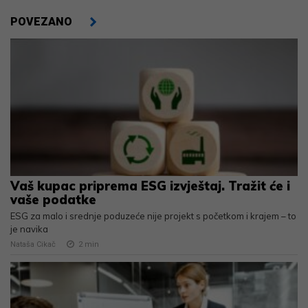
POVEZANO
Vaš kupac priprema ESG izvještaj. Tražit će i
vaše podatke
ESG za malo i srednje poduzeće nije projekt s početkom i krajem – to
je navika
Nataša Cikač
2
min