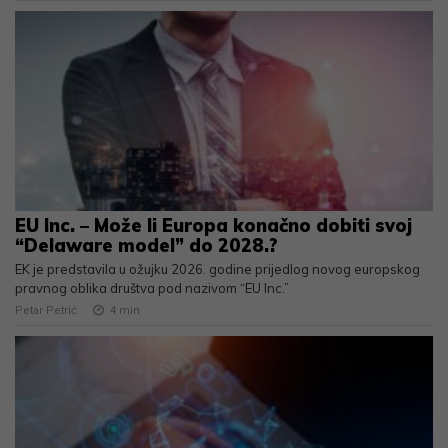
EU Inc. – Može li Europa konačno dobiti svoj
“Delaware model” do 2028.?
EK je predstavila u ožujku 2026. godine prijedlog novog europskog
pravnog oblika društva pod nazivom “EU Inc.”
Petar Petrić
4
min