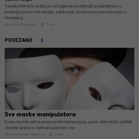
Sandra Mihelčić jedna je od najprepoznatljivijih poduzetnica u
području poslovnih medija, edukacije i poslovnog umrežavanja u
Hrvatskoj
Vladimir Mihajlović
7
min
POVEZANO
Sve maske manipulatora
Kada naučite jasno prepoznati manipulaciju, puno ćete lakše zaštititi
vlastite granice, samopouzdanje i mir
Mirta Fraisman Čobanov
2
min