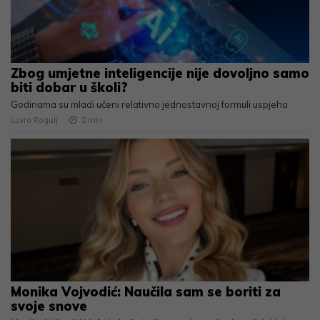
Zbog umjetne inteligencije nije dovoljno samo
biti dobar u školi?
Godinama su mladi učeni relativno jednostavnoj formuli uspjeha
Lovro Rogulj
2
min
Monika Vojvodić: Naučila sam se boriti za
svoje snove