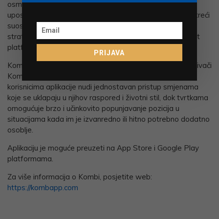
osmislili aplikaciju koja odgovara na te potrebe i
upostavljena je čvrsta poslovna strategija. Mladen, kao treći
suosnivač, zadužen je za upravljanje financijama, razvoj
strategije i prikupljanje potrebnih sredstava za daljnji rast
platforme.
PRIJAVA
Kombinacijom iskustava i razumijevanja tržišta rada, osnivači
Kombe su na hrvatsko tržište donijeli rješenje koje
korisnicima aplikacije nudi jednostavan pristup smjenama
koje se uklapaju u njihov raspored i životni stil, dok tvrtkama
omogućuje brzo i učinkovito popunjavanje pozicija u
situacijama kada im je izvanredno ili hitno potrebno dodatno
osoblje.
Aplikaciju je moguće preuzeti na App Store i Google Play
platformama.
Za više informacija o Kombi, posjetite web:
https://kombapp.com