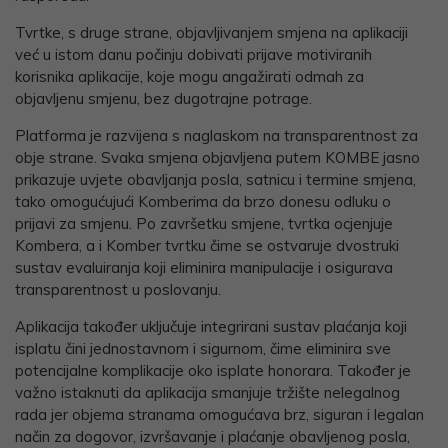
Tvrtke, s druge strane, objavljivanjem smjena na aplikaciji
već u istom danu počinju dobivati prijave motiviranih
korisnika aplikacije, koje mogu angažirati odmah za
objavljenu smjenu, bez dugotrajne potrage.
Platforma je razvijena s naglaskom na transparentnost za
obje strane. Svaka smjena objavljena putem KOMBE jasno
prikazuje uvjete obavljanja posla, satnicu i termine smjena,
tako omogućujući Komberima da brzo donesu odluku o
prijavi za smjenu. Po završetku smjene, tvrtka ocjenjuje
Kombera, a i Komber tvrtku čime se ostvaruje dvostruki
sustav evaluiranja koji eliminira manipulacije i osigurava
transparentnost u poslovanju.
Aplikacija također uključuje integrirani sustav plaćanja koji
isplatu čini jednostavnom i sigurnom, čime eliminira sve
potencijalne komplikacije oko isplate honorara. Također je
važno istaknuti da aplikacija smanjuje tržište nelegalnog
rada jer objema stranama omogućava brz, siguran i legalan
način za dogovor, izvršavanje i plaćanje obavljenog posla,