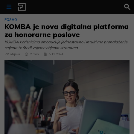
Skip to content
POSAO
KOMBA je nova digitalna platforma
za honorarne poslove
KOMBA korisnicima omogućuje jednostavno i intuitivno pronalaženje
smjena te štedi vrijeme objema stranama
PR objava
2
min
5.11.2024.