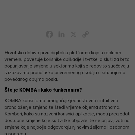
Facebook
LinkedIn
X
Copy
Link
Hrvatska dobiva prvu digitalnu platformu koja u realnom
vremenu povezuje korisnike aplikacije i tvrtke, a služi za brzo
popunjavanje smjena u sektorima koji se redovito suočavaju
s izazovima pronalaska privremenog osoblja u situacijama
povećanog obujma posla.
Što je KOMBA i kako funkcionira?
KOMBA korisnicima omogućuje jednostavno i intuitivno
pronalaženje smjena te štedi vrijeme objema stranama.
Komberi, kako su nazvani korisnici aplikacije, mogu pregledati
dostupne smjene koje su tvrtke objavile, te se prijavljivati na
smjene koje najbolje odgovaraju njihovim željama i osobnom
rasporedu.