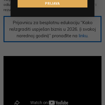
PRIJAVA
odluke iz pozicije unutarnje moći i svjesno kreiraš svoj mir i
rezultate.
Prijavnicu za besplatnu edukaciju “Kako
re/izgraditi uspješan biznis u 2026. (i svakoj
narednoj godini)” pronađite na
linku
.