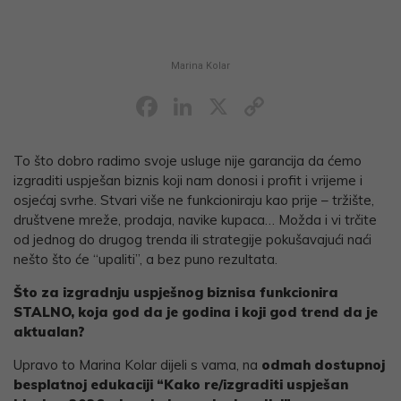
Marina Kolar
Facebook
LinkedIn
X
Copy
Link
To što dobro radimo svoje usluge nije garancija da ćemo
izgraditi uspješan biznis koji nam donosi i profit i vrijeme i
osjećaj svrhe. Stvari više ne funkcioniraju kao prije – tržište,
društvene mreže, prodaja, navike kupaca… Možda i vi trčite
od jednog do drugog trenda ili strategije pokušavajući naći
nešto što će “upaliti”, a bez puno rezultata.
Što za izgradnju uspješnog biznisa funkcionira
STALNO, koja god da je godina i koji god trend da je
aktualan?
Upravo to Marina Kolar dijeli s vama, na
odmah dostupnoj
besplatnoj edukaciji “Kako re/izgraditi uspješan