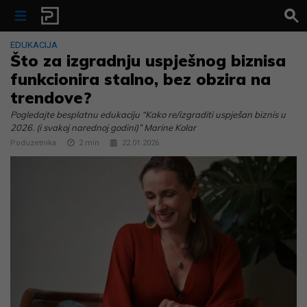
Skip to content
EDUKACIJA
Što za izgradnju uspješnog biznisa
funkcionira stalno, bez obzira na
trendove?
Pogledajte besplatnu edukaciju “Kako re/izgraditi uspješan biznis u
2026. (i svakoj narednoj godini)” Marine Kolar
Poduzetnika
2
min
22.01.2026.