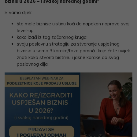
biznis u 2026 – i svakoj narednoj godini”
S vama dijeli:
što male biznise uistinu koči da napokon naprave svoj
level-up;
kako izaći iz tog začaranog kruga;
svoju poslovnu strategiju za stvaranje uspješnog
biznisa u samo 3 koraka/faze pomoću koje ćete uvijek
znati kako stvoriti bistrinu i jasne korake do svog
poslovnog cilja.