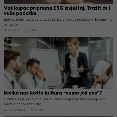
Vaš kupac priprema ESG izvještaj. Tražit će i
vaše podatke
ESG za malo i srednje poduzeće nije projekt s početkom i krajem – to
je navika
Nataša Cikač
2
min
Koliko nas košta kultura “samo još ovo”?
Granice se u poslovnom svijetu često pogrešno doživljavaju kao
nešto hladno ili sebično
Sonja Jovanović
2
min