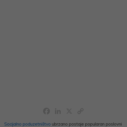
Facebook
LinkedIn
X
Copy
Link
Socijalno poduzetništvo
ubrzano postaje popularan poslovni