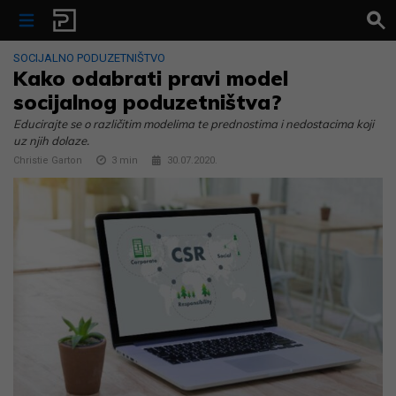
Skip to content
SOCIJALNO PODUZETNIŠTVO
Kako odabrati pravi model
socijalnog poduzetništva?
Educirajte se o različitim modelima te prednostima i nedostacima koji
uz njih dolaze.
Christie Garton
3
min
30.07.2020.