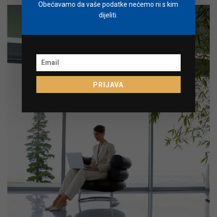
Obećavamo da vaše podatke nećemo ni s kim
dijeliti.
PRIJAVA