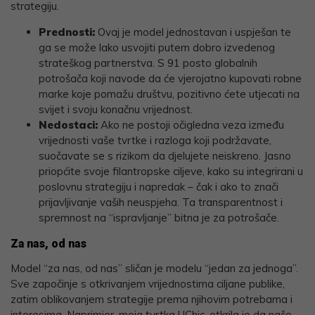
strategiju.
Prednosti:
Ovaj je model jednostavan i uspješan te
ga se može lako usvojiti putem dobro izvedenog
strateškog partnerstva. S 91 posto globalnih
potrošača koji navode da će vjerojatno kupovati robne
marke koje pomažu društvu, pozitivno ćete utjecati na
svijet i svoju konačnu vrijednost.
Nedostaci:
Ako ne postoji očigledna veza između
vrijednosti vaše tvrtke i razloga koji podržavate,
suočavate se s rizikom da djelujete neiskreno. Jasno
priopćite svoje filantropske ciljeve, kako su integrirani u
poslovnu strategiju i napredak – čak i ako to znači
prijavljivanje vaših neuspjeha. Ta transparentnost i
spremnost na “ispravljanje” bitna je za potrošače.
Za nas, od nas
Model “za nas, od nas” sličan je modelu “jedan za jednoga”.
Sve započinje s otkrivanjem vrijednostima ciljane publike,
zatim oblikovanjem strategije prema njihovim potrebama i
interesima. Naprimjer, moja tvrtka UChic, otkrila je da naše