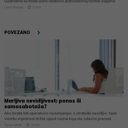
Godinama su mladi učeni relativno jednostavnoj formuli uspjeha
Lovro Rogulj
2
min
POVEZANO
Marljiva nevidljivost: ponos ili
samosabotaža?
Ako birate biti operativno nezamjenjivi, a strateški nevidljivi, tada
vlastitu vrijednost držite ispod razine koju ste odavno prerasli.
Tanja Džido
2
min