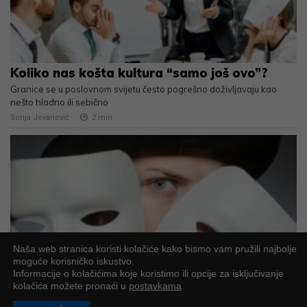
Koliko nas košta kultura “samo još ovo”?
Granice se u poslovnom svijetu često pogrešno doživljavaju kao
nešto hladno ili sebično
Sonja Jovanović
2
min
Naša web stranica koristi kolačiće kako bismo vam pružili najbolje
moguće korisničko iskustvo.
Informacije o kolačićima koje koristimo ili opcije za isključivanje
Sve maske manipulatora
kolačića možete pronaći u
postavkama
.
Kada naučite jasno prepoznati manipulaciju, puno ćete lakše zaštititi