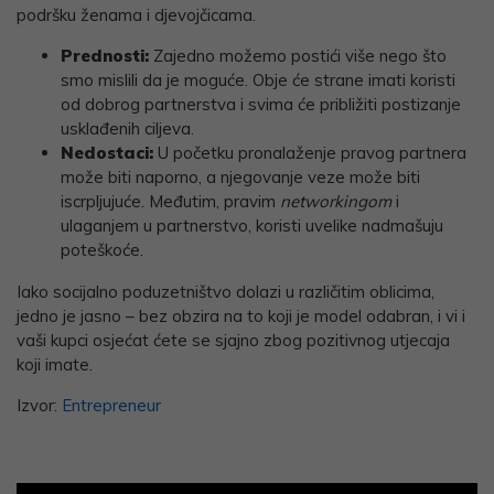
podršku ženama i djevojčicama.
Prednosti:
Zajedno možemo postići više nego što
smo mislili da je moguće. Obje će strane imati koristi
od dobrog partnerstva i svima će približiti postizanje
usklađenih ciljeva.
Nedostaci:
U početku pronalaženje pravog partnera
može biti naporno, a njegovanje veze može biti
iscrpljujuće. Međutim, pravim
networkingom
i
ulaganjem u partnerstvo, koristi uvelike nadmašuju
poteškoće.
Iako socijalno poduzetništvo dolazi u različitim oblicima,
jedno je jasno – bez obzira na to koji je model odabran, i vi i
vaši kupci osjećat ćete se sjajno zbog pozitivnog utjecaja
koji imate.
Izvor:
Entrepreneur