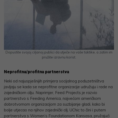
Dopustite svojoj ciljanoj publici da utječe na vaše taktike, a zatim im
pružite izravnu korist.
Neprofitna/profitna partnerstva
Neki od najuspješnijih primjera socijalnog poduzetništva
javljaju se kada se neprofitne organizacije udružuju i rade na
zajedničkom cilju. Naprimjer, Feed Projects je razvio
partnerstvo s Feeding America, najvećom američkom
dobrotvornom organizacijom za suzbijanje gladi, kako bi
bolje utjecao na njihov zajednički cilj. UChic to čini i putem
partnerstva s Women’s Foundationom Kansasa, pružajući