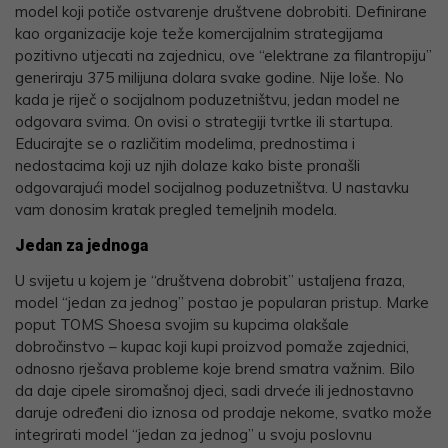
model koji potiče ostvarenje društvene dobrobiti. Definirane
kao organizacije koje teže komercijalnim strategijama
pozitivno utjecati na zajednicu, ove “elektrane za filantropiju”
generiraju 375 milijuna dolara svake godine. Nije loše. No
kada je riječ o socijalnom poduzetništvu, jedan model ne
odgovara svima. On ovisi o strategiji tvrtke ili startupa.
Educirajte se o različitim modelima, prednostima i
nedostacima koji uz njih dolaze kako biste pronašli
odgovarajući model socijalnog poduzetništva. U nastavku
vam donosim kratak pregled temeljnih modela.
Jedan za jednoga
U svijetu u kojem je “društvena dobrobit” ustaljena fraza,
model “jedan za jednog” postao je popularan pristup. Marke
poput TOMS Shoesa svojim su kupcima olakšale
dobročinstvo – kupac koji kupi proizvod pomaže zajednici,
odnosno rješava probleme koje brend smatra važnim. Bilo
da daje cipele siromašnoj djeci, sadi drveće ili jednostavno
daruje određeni dio iznosa od prodaje nekome, svatko može
integrirati model “jedan za jednog” u svoju poslovnu