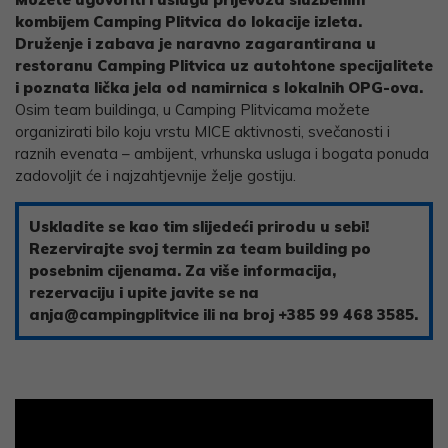
kombijem Camping Plitvica do lokacije izleta.
Druženje i zabava je naravno zagarantirana u
restoranu Camping Plitvica uz autohtone specijalitete
i poznata lička jela od namirnica s lokalnih OPG-ova.
Osim team buildinga, u Camping Plitvicama možete
organizirati bilo koju vrstu MICE aktivnosti, svečanosti i
raznih evenata – ambijent, vrhunska usluga i bogata ponuda
zadovoljit će i najzahtjevnije želje gostiju.
Uskladite se kao tim slijedeći prirodu u sebi!
Rezervirajte svoj termin za team building po
posebnim cijenama. Za više informacija,
rezervaciju i upite javite se na
anja@campingplitvice ili na broj +385 99 468 3585.