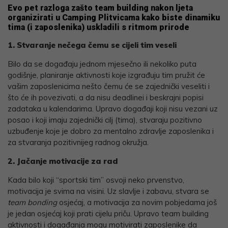
Evo pet razloga zašto team building nakon ljeta
organizirati u Camping Plitvicama kako biste dinamiku
tima (i zaposlenika) uskladili s ritmom prirode
1. Stvaranje nečega čemu se cijeli tim veseli
Bilo da se događaju jednom mjesečno ili nekoliko puta
godišnje, planiranje aktivnosti koje izgrađuju tim pružit će
vašim zaposlenicima nešto čemu će se zajednički veseliti i
što će ih povezivati, a da nisu deadlinei i beskrajni popisi
zadataka u kalendarima. Upravo događaji koji nisu vezani uz
posao i koji imaju zajednički cilj (tima), stvaraju pozitivno
uzbuđenje koje je dobro za mentalno zdravlje zaposlenika i
za stvaranja pozitivnijeg radnog okružja.
2. Jačanje motivacije za rad
Kada bilo koji “sportski tim” osvoji neko prvenstvo,
motivacija je svima na visini. Uz slavlje i zabavu, stvara se
team bonding
osjećaj, a motivacija za novim pobjedama još
je jedan osjećaj koji prati cijelu priču. Upravo team building
aktivnosti i događanja mogu motivirati zaposlenike da