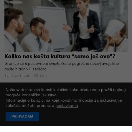
Koliko nas košta kultura “samo još ovo”?
Granice se u poslovnom svijetu često pogrešno doživljavaju kao
nešto hladno ili sebično
Sonja Jovanović
2
min
Naša web stranica koristi kolačiće kako bismo vam pružili najbolje
moguće korisničko iskustvo.
Informacije o kolačićima koje koristimo ili opcije za isključivanje
kolačića možete pronaći u
postavkama
.
PRIHVAĆAM