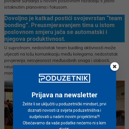
potakne suradnja u novom poslovnom razdoblju s jasno
istaknutim planovima i fokusom.
Dovoljno je katkad postići svojevrstan “team
bonding”. Preusmjeravanjem tima u istom
poslovnom smjeru jača se automatski i
njegova produktivnost.
U suprotnom, nedostatak team buidling aktivnosti može
utjecati na lošu komunikaciju među kolegama, nedostatak
povjerenja, nesvjesnost međusobnih snaga i slabosti,
neusklađenost tima, ometanje produktivnosti, nisku razinu
morala ili osjećaj manje vrijednosti među zaposlenicima.
Prijava na newsletter
Želite li se uključiti u poduzetnički mindset, prvi
doznati novosti iz svijeta poduzetništva i
sudjelovati u našim novim projektima?!
Obećavamo da vaše podatke nećemo ni s kim