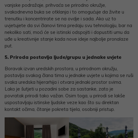
vanjske podražaje, prihvaća se prirodno okružje,
svakodnevna buka se otklanja i to omogućuje da živite u
trenutku i koncentrirate se na ovdje i sada. Ako uz to
uvjetujete da svi članovi tima predaju svu tehnologiju, bar na
nekoliko sati, moći će se istinski odspojiti i dopustiti umu da
uđe u kreativnije stanje kada nove ideje najbolje pronalaze
put.
5. Priroda postavlja ljude/grupu u jednake uvjete
Boravak izvan uredskih prostora, u prirodnom okružju,
postavlja svakog člana tima u jednake uvjete u kojima se ruši
svaka uredska hijerarhija i otvara jednaki prostor svima.
Lako je šutjeti u pozadini sobe za sastanke, zato je
povratak prirodi tako važan. Osim toga, u prirodi se lakše
uspostavljaju istinske ljudske veze kao što su direktan
kontakt očima, čitanje pokreta tijela, osobniji pristup.