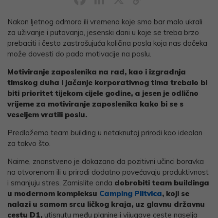
Link
Nakon ljetnog odmora ili vremena koje smo bar malo ukrali
za uživanje i putovanja, jesenski dani u koje se treba brzo
prebaciti i često zastrašujuća količina posla koja nas dočeka
može dovesti do pada motivacije na poslu.
Motiviranje zaposlenika na rad, kao i izgradnja
timskog duha i jačanje korporativnog tima trebalo bi
biti prioritet tijekom cijele godine, a jesen je odlično
vrijeme za motiviranje zaposlenika kako bi se s
veseljem vratili poslu.
Predlažemo team building u netaknutoj prirodi kao idealan
za takvo što.
Naime, znanstveno je dokazano da pozitivni učinci boravka
na otvorenom ili u prirodi dodatno povećavaju produktivnost
i smanjuju stres. Zamislite onda
dobrobiti team buildinga
u modernom kompleksu
Camping Plitvica
, koji se
nalazi u samom srcu ličkog kraja, uz glavnu državnu
cestu D1,
utisnutu među planine i vijugave ceste naselja