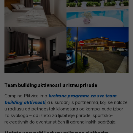
Team building aktivnosti u ritmu prirode
Camping Plitvice ima
kreirane programe za sve team
building aktivnosti
, a u suradnji s partnerima, koji se nalaze
u radijusu od petnaestak kilometara od kampa, nude izbor
za svakoga – od izleta za ljubitelje prirode, sportsko-
rekreativnih do avanturističkih ili adrenalinskih sadržaja.
Možete ugovoriti i uslugu prijevoza službenim