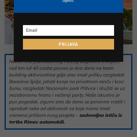
dijeliti.
PRIJAVA
Nakon vrlo jednostavnog i brzog dogovora s Anjom,
naš tim od 40 osoba proveo je dva dana na team
building aktivnostima gdje smo imali priliku razgledati
Baraćeve špilje, jahati konje na privatnom ranču i kroz
šumu, razgledati Nacionalni park Plitvice i družiti se uz
nezaboravnu hranu i večernji party. Naše iskustvo je
pun pogodak, sigurni smo da ćemo se ponovno vratiti i
isprobati neke od aktivnosti za koje nismo imali
vremena prilikom ovog posjeta –
zadovoljno ističu iz
tvrtke Rimac automobili.