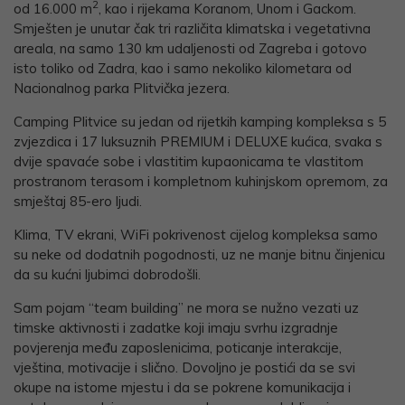
2
od 16.000 m
, kao i rijekama Koranom, Unom i Gackom.
Smješten je unutar čak tri različita klimatska i vegetativna
areala, na samo 130 km udaljenosti od Zagreba i gotovo
isto toliko od Zadra, kao i samo nekoliko kilometara od
Nacionalnog parka Plitvička jezera.
Camping Plitvice su jedan od rijetkih kamping kompleksa s 5
zvjezdica i 17 luksuznih PREMIUM i DELUXE kućica, svaka s
dvije spavaće sobe i vlastitim kupaonicama te vlastitom
prostranom terasom i kompletnom kuhinjskom opremom, za
smještaj 85-ero ljudi.
Klima, TV ekrani, WiFi pokrivenost cijelog kompleksa samo
su neke od dodatnih pogodnosti, uz ne manje bitnu činjenicu
da su kućni ljubimci dobrodošli.
Sam pojam “team building” ne mora se nužno vezati uz
timske aktivnosti i zadatke koji imaju svrhu izgradnje
povjerenja među zaposlenicima, poticanje interakcije,
vještina, motivacije i slično. Dovoljno je postići da se svi
okupe na istome mjestu i da se pokrene komunikacija i