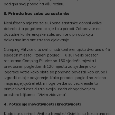
podignu svoj posao na višu razinu.
3. Priroda kao soba za sastanke
Neslužbeno mjesto za službene sastanke donosi velike
dobrobiti, a pogotovo ako je to u prirodi. Zaboravite na
dosadne konferencijske sale, uronite u prirodu koja
dokazano ima antistresno djelovanje.
Camping Plitvice u tu svrhu nudi konferencijsku dvoranu s 45
sjedećih mjesta i “zeleni pogled”. Tu su i veliki prostor
restorana Camping Plitvice sa 160 sjedećih mjesta i
prekrasnim pogledom ili 120 mjesta za sjedenje oko
logorske vatre kako biste se ponovno povezali kao grupa i
izgradili dublje povjerenje. Kako priroda i pogled na zeleno
imaju iscjeljujući efekt, mnoge tvrtke su već krenule to
primjenjivati kroz dizajn svojih ureda obogaćivanjem
prostora biljkama i “živim zidovima”.
4. Poticanje inovativnosti i kreativnosti
Kada ste u prirodi, živite u trenutku! Osjetila su fokusirana na