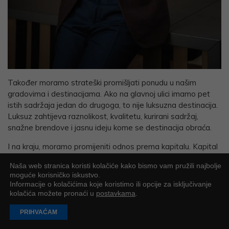
Također moramo strateški promišljati ponudu u našim
gradovima i destinacijama. Ako na glavnoj ulici imamo pet
istih sadržaja jedan do drugoga, to nije luksuzna destinacija.
Luksuz zahtijeva raznolikost, kvalitetu, kurirani sadržaj,
snažne brendove i jasnu ideju kome se destinacija obraća.
I na kraju, moramo promijeniti odnos prema kapitalu. Kapital
ne treba promatrati kao prijetnju, nego kao alat razvoja, pod
Naša web stranica koristi kolačiće kako bismo vam pružili najbolje
uvjetom da ga znamo usmjeriti kroz kvalitetan urbanizam,
moguće korisničko iskustvo.
jasna pravila i dugoročnu strategiju. Hrvatska ima sve
Informacije o kolačićima koje koristimo ili opcije za isključivanje
preduvjete da postane jedna od važnih europskih premium
kolačića možete pronaći u
postavkama
.
destinacija, ali to se neće dogoditi samo od sebe. Za to nam
PRIHVAĆAM
treba ozbiljno strateško upravljanje prostorom, turizmom i
investicijama.