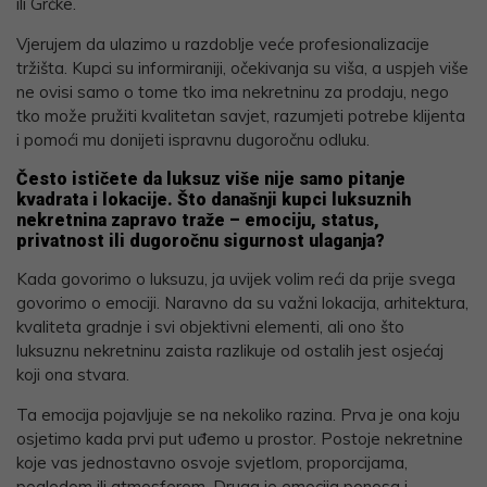
ili Grčke.
Vjerujem da ulazimo u razdoblje veće profesionalizacije
tržišta. Kupci su informiraniji, očekivanja su viša, a uspjeh više
ne ovisi samo o tome tko ima nekretninu za prodaju, nego
tko može pružiti kvalitetan savjet, razumjeti potrebe klijenta
i pomoći mu donijeti ispravnu dugoročnu odluku.
Često ističete da luksuz više nije samo pitanje
kvadrata i lokacije. Što današnji kupci luksuznih
nekretnina zapravo traže – emociju, status,
privatnost ili dugoročnu sigurnost ulaganja?
Kada govorimo o luksuzu, ja uvijek volim reći da prije svega
govorimo o emociji. Naravno da su važni lokacija, arhitektura,
kvaliteta gradnje i svi objektivni elementi, ali ono što
luksuznu nekretninu zaista razlikuje od ostalih jest osjećaj
koji ona stvara.
Ta emocija pojavljuje se na nekoliko razina. Prva je ona koju
osjetimo kada prvi put uđemo u prostor. Postoje nekretnine
koje vas jednostavno osvoje svjetlom, proporcijama,
pogledom ili atmosferom. Druga je emocija ponosa i