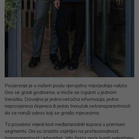
Povjerenje je u našem poslu vjerojatno najvrjednija valuta.
Ono se gradi godinama, a može se izgubiti u jednom
trenutku. Dovoljna je jedna netočna informacija, jedna
neprovjerena činjenica ili jedan trenutak netransparentnosti
da se naruši odnos koji se gradio mjesecima.
To posebno vrijedi kod međunarodnih kupaca u premium
segmentu. Oni su izrazito osjetljivi na profesionalnost,
transparentnost i integritet. Vrlo često neće kupiti nekretninu