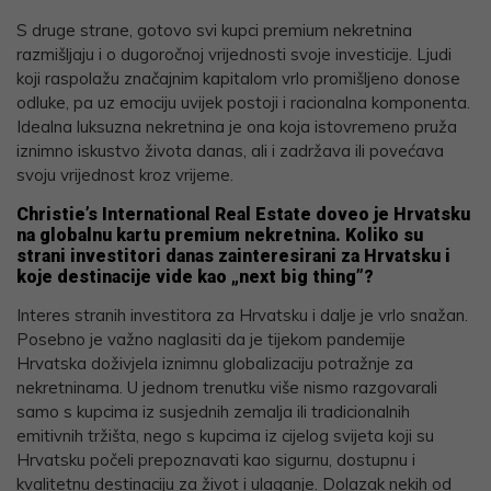
S druge strane, gotovo svi kupci premium nekretnina
razmišljaju i o dugoročnoj vrijednosti svoje investicije. Ljudi
koji raspolažu značajnim kapitalom vrlo promišljeno donose
odluke, pa uz emociju uvijek postoji i racionalna komponenta.
Idealna luksuzna nekretnina je ona koja istovremeno pruža
iznimno iskustvo života danas, ali i zadržava ili povećava
svoju vrijednost kroz vrijeme.
Christie’s International Real Estate doveo je Hrvatsku
na globalnu kartu premium nekretnina. Koliko su
strani investitori danas zainteresirani za Hrvatsku i
koje destinacije vide kao „next big thing”?
Interes stranih investitora za Hrvatsku i dalje je vrlo snažan.
Posebno je važno naglasiti da je tijekom pandemije
Hrvatska doživjela iznimnu globalizaciju potražnje za
nekretninama. U jednom trenutku više nismo razgovarali
samo s kupcima iz susjednih zemalja ili tradicionalnih
emitivnih tržišta, nego s kupcima iz cijelog svijeta koji su
Hrvatsku počeli prepoznavati kao sigurnu, dostupnu i
kvalitetnu destinaciju za život i ulaganje. Dolazak nekih od