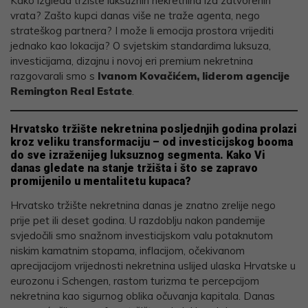
Kako izgleda tržište luksuznih nekretnina iza zatvorenih
vrata? Zašto kupci danas više ne traže agenta, nego
strateškog partnera? I može li emocija prostora vrijediti
jednako kao lokacija? O svjetskim standardima luksuza,
investicijama, dizajnu i novoj eri premium nekretnina
razgovarali smo s
Ivanom Kovačićem, liderom agencije
Remington Real Estate
.
Hrvatsko tržište nekretnina posljednjih godina prolazi
kroz veliku transformaciju – od investicijskog booma
do sve izraženijeg luksuznog segmenta. Kako Vi
danas gledate na stanje tržišta i što se zapravo
promijenilo u mentalitetu kupaca?
Hrvatsko tržište nekretnina danas je znatno zrelije nego
prije pet ili deset godina. U razdoblju nakon pandemije
svjedočili smo snažnom investicijskom valu potaknutom
niskim kamatnim stopama, inflacijom, očekivanom
aprecijacijom vrijednosti nekretnina uslijed ulaska Hrvatske u
eurozonu i Schengen, rastom turizma te percepcijom
nekretnina kao sigurnog oblika očuvanja kapitala. Danas