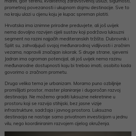
marini, golf terenu, kvalitetnoj zdravstvenoj usluzi, sigurnosti,
prometnoj povezanosti i ukupnom dojmu destinacije. Sve to
na kraju ulazi u cijenu koju je kupac spreman platiti.
Hrvatska ima iznimne prirodne preduvjete, ali još uvijek
nema dovoljno razvijen cijeli sustav koji podržava luksuzni
segment na razini najjačih mediteranskih tržišta. Dubrovnik i
Split su, zahvaljujući svojoj međunarodnoj vidljivosti i zračnim
vezama, napravili značajan iskorak. S druge strane, sjeverni
Jadran ima ogroman potencijal, ali još uvijek nema razinu
međunarodne dostupnosti koju bi trebao imati, osobito kada
govorimo o zračnom prometu.
Druga velika tema je urbanizam. Moramo puno ozbiljnije
promišljati prostor, master planiranje i dugoročan razvoj
destinacija. Ne možemo graditi luksuzne nekretnine u
prostoru koji se razvija stihijski, bez jasne vizije
infrastrukture, sadržaja i javnog prostora. Luksuzna
destinacija ne nastaje samo privatnom investicijom u jednu
vilu, nego koordiniranim razvojem cijelog okruženja.