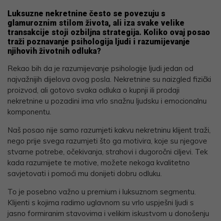
Luksuzne nekretnine često se povezuju s
glamuroznim stilom života, ali iza svake velike
transakcije stoji ozbiljna strategija. Koliko ovaj posao
traži poznavanje psihologija ljudi i razumijevanje
njihovih životnih odluka?
Rekao bih da je razumijevanje psihologije ljudi jedan od
najvažnijih dijelova ovog posla. Nekretnine su naizgled fizički
proizvod, ali gotovo svaka odluka o kupnji ili prodaji
nekretnine u pozadini ima vrlo snažnu ljudsku i emocionalnu
komponentu.
Naš posao nije samo razumjeti kakvu nekretninu klijent traži,
nego prije svega razumjeti što ga motivira, koje su njegove
stvarne potrebe, očekivanja, strahovi i dugoročni ciljevi. Tek
kada razumijete te motive, možete nekoga kvalitetno
savjetovati i pomoći mu donijeti dobru odluku.
To je posebno važno u premium i luksuznom segmentu.
Klijenti s kojima radimo uglavnom su vrlo uspješni ljudi s
jasno formiranim stavovima i velikim iskustvom u donošenju