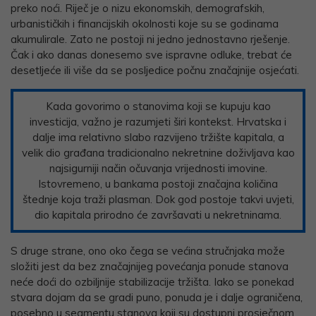
preko noći. Riječ je o nizu ekonomskih, demografskih,
urbanističkih i financijskih okolnosti koje su se godinama
akumulirale. Zato ne postoji ni jedno jednostavno rješenje.
Čak i ako danas donesemo sve ispravne odluke, trebat će
desetljeće ili više da se posljedice počnu značajnije osjećati.
Kada govorimo o stanovima koji se kupuju kao
investicija, važno je razumjeti širi kontekst. Hrvatska i
dalje ima relativno slabo razvijeno tržište kapitala, a
velik dio građana tradicionalno nekretnine doživljava kao
najsigurniji način očuvanja vrijednosti imovine.
Istovremeno, u bankama postoji značajna količina
štednje koja traži plasman. Dok god postoje takvi uvjeti,
dio kapitala prirodno će završavati u nekretninama.
S druge strane, ono oko čega se većina stručnjaka može
složiti jest da bez značajnijeg povećanja ponude stanova
neće doći do ozbiljnije stabilizacije tržišta. Iako se ponekad
stvara dojam da se gradi puno, ponuda je i dalje ograničena,
posebno u segmentu stanova koji su dostupni prosječnom