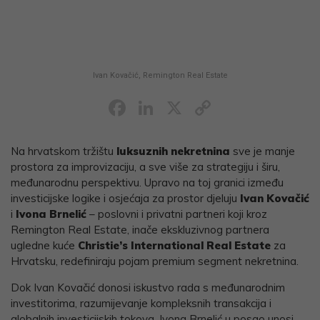
Ivan Kovačić, Remington Real Estate
Facebook
LinkedIn
X
Copy
Link
Na hrvatskom tržištu
luksuznih nekretnina
sve je manje
prostora za improvizaciju, a sve više za strategiju i širu,
međunarodnu perspektivu. Upravo na toj granici između
investicijske logike i osjećaja za prostor djeluju
Ivan Kovačić
i
Ivona Brnelić
– poslovni i privatni partneri koji kroz
Remington Real Estate, inače ekskluzivnog partnera
ugledne kuće
Christie’s International Real Estate
za
Hrvatsku, redefiniraju pojam premium segment nekretnina.
Dok Ivan Kovačić donosi iskustvo rada s međunarodnim
investitorima, razumijevanje kompleksnih transakcija i
globalnih investicijskih tokova, Ivona Brnelić u posao unosi