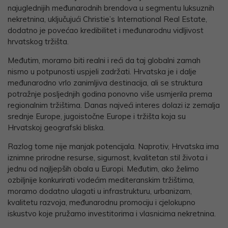
najuglednijih međunarodnih brendova u segmentu luksuznih
nekretnina, uključujući Christie’s International Real Estate,
dodatno je povećao kredibilitet i međunarodnu vidljivost
hrvatskog tržišta.
Međutim, moramo biti realni i reći da taj globalni zamah
nismo u potpunosti uspjeli zadržati. Hrvatska je i dalje
međunarodno vrlo zanimljiva destinacija, ali se struktura
potražnje posljednjih godina ponovno više usmjerila prema
regionalnim tržištima. Danas najveći interes dolazi iz zemalja
srednje Europe, jugoistočne Europe i tržišta koja su
Hrvatskoj geografski bliska.
Razlog tome nije manjak potencijala. Naprotiv, Hrvatska ima
iznimne prirodne resurse, sigurnost, kvalitetan stil života i
jednu od najljepših obala u Europi. Međutim, ako želimo
ozbiljnije konkurirati vodećim mediteranskim tržištima,
moramo dodatno ulagati u infrastrukturu, urbanizam,
kvalitetu razvoja, međunarodnu promociju i cjelokupno
iskustvo koje pružamo investitorima i vlasnicima nekretnina.