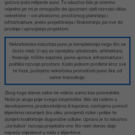
gotovo pola milijarde eura. To iskustvo bilo je iznimno
vrijedno jer mi je omogućilo da upoznam cijeli razvojni ciklus
nekretnine – od urbanizma, prostornog planiranja i
infrastrukture, preko projektiranja i financiranja, pa sve do
prodaje i upravljanja projektom.
Nekretninska industrija puno je kompleksnija nego što se
često misli. U njoj se isprepliću urbanizam, arhitektura,
financije, tržište kapitala, javna uprava, infrastruktura i
politika razvoja prostora. Kada jednom prođete kroz sve
te faze, počinjete nekretninu promatrati puno šire od
same transakcije.
Zbog toga danas sebe ne vidimo samo kao posrednike.
Naša je uloga prije svega savjetnička. Bilo da radimo s
developerima, prodavateljima ili kupcima, nastojimo pomoći
klijentima razumjeti širu sliku, procijeniti rizike i prilike te
donijeti kvalitetnije dugoročne odluke. Upravo je to iskustvo
„iza kulisa“ razvoja projekata ono što nam danas daje
najveću vrijednost u radu s klijentima.