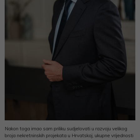
Nakon toga imao sam priliku sudjelovati u razvoju velikog
broja nekretninskih projekata u Hrvatskoj, ukupne vrijednosti