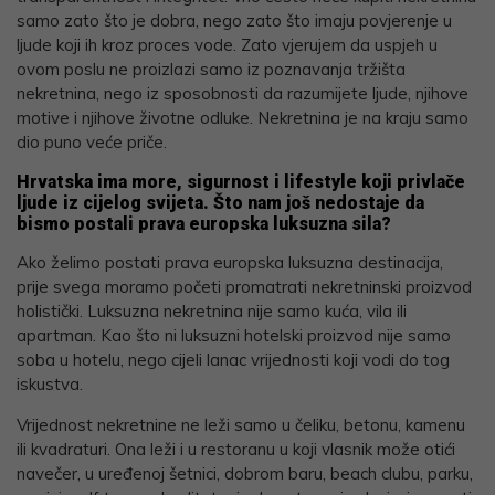
samo zato što je dobra, nego zato što imaju povjerenje u
ljude koji ih kroz proces vode. Zato vjerujem da uspjeh u
ovom poslu ne proizlazi samo iz poznavanja tržišta
nekretnina, nego iz sposobnosti da razumijete ljude, njihove
motive i njihove životne odluke. Nekretnina je na kraju samo
dio puno veće priče.
Hrvatska ima more, sigurnost i lifestyle koji privlače
ljude iz cijelog svijeta. Što nam još nedostaje da
bismo postali prava europska luksuzna sila?
Ako želimo postati prava europska luksuzna destinacija,
prije svega moramo početi promatrati nekretninski proizvod
holistički. Luksuzna nekretnina nije samo kuća, vila ili
apartman. Kao što ni luksuzni hotelski proizvod nije samo
soba u hotelu, nego cijeli lanac vrijednosti koji vodi do tog
iskustva.
Vrijednost nekretnine ne leži samo u čeliku, betonu, kamenu
ili kvadraturi. Ona leži i u restoranu u koji vlasnik može otići
navečer, u uređenoj šetnici, dobrom baru, beach clubu, parku,