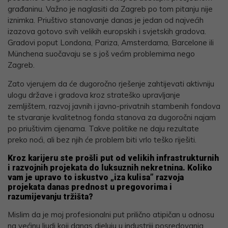
građaninu. Važno je naglasiti da Zagreb po tom pitanju nije
iznimka. Priuštivo stanovanje danas je jedan od najvećih
izazova gotovo svih velikih europskih i svjetskih gradova.
Gradovi poput Londona, Pariza, Amsterdama, Barcelone ili
Münchena suočavaju se s još većim problemima nego
Zagreb.
Zato vjerujem da će dugoročno rješenje zahtijevati aktivniju
ulogu države i gradova kroz strateško upravljanje
zemljištem, razvoj javnih i javno-privatnih stambenih fondova
te stvaranje kvalitetnog fonda stanova za dugoročni najam
po priuštivim cijenama. Takve politike ne daju rezultate
preko noći, ali bez njih će problem biti vrlo teško riješiti.
Kroz karijeru ste prošli put od velikih infrastrukturnih
i razvojnih projekata do luksuznih nekretnina. Koliko
vam je upravo to iskustvo „iza kulisa” razvoja
projekata danas prednost u pregovorima i
razumijevanju tržišta?
Mislim da je moj profesionalni put prilično atipičan u odnosu
na većinu ljudi koji danas djeluju u industriji posredovanja