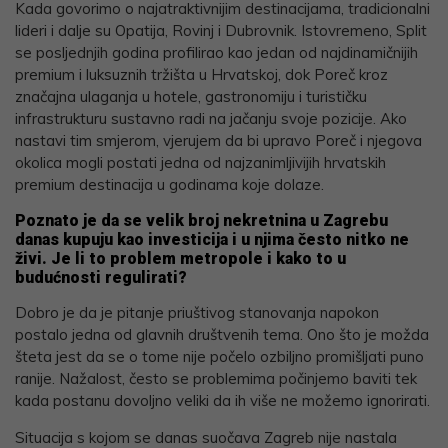
Kada govorimo o najatraktivnijim destinacijama, tradicionalni
lideri i dalje su Opatija, Rovinj i Dubrovnik. Istovremeno, Split
se posljednjih godina profilirao kao jedan od najdinamičnijih
premium i luksuznih tržišta u Hrvatskoj, dok Poreč kroz
značajna ulaganja u hotele, gastronomiju i turističku
infrastrukturu sustavno radi na jačanju svoje pozicije. Ako
nastavi tim smjerom, vjerujem da bi upravo Poreč i njegova
okolica mogli postati jedna od najzanimljivijih hrvatskih
premium destinacija u godinama koje dolaze.
Poznato je da se velik broj nekretnina u Zagrebu
danas kupuju kao investicija i u njima često nitko ne
živi. Je li to problem metropole i kako to u
budućnosti regulirati?
Dobro je da je pitanje priuštivog stanovanja napokon
postalo jedna od glavnih društvenih tema. Ono što je možda
šteta jest da se o tome nije počelo ozbiljno promišljati puno
ranije. Nažalost, često se problemima počinjemo baviti tek
kada postanu dovoljno veliki da ih više ne možemo ignorirati.
Situacija s kojom se danas suočava Zagreb nije nastala