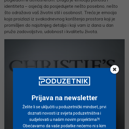
identiteta – osjećaj da posjedujete nešto posebno, nešto
što odražava vaš životni stil i osobnost. Treća je emocija
koja proizlazi iz svakodnevnog korištenja prostora koji je
promišljen do najsitnijeg detalja i koji vam iz dana u dan
pruža zadovoljstvo, udobnost i kvalitetu života.
Prijava na newsletter
Želite li se uključiti u poduzetnički mindset, prvi
doznati novosti iz svijeta poduzetništva i
sudjelovati u našim novim projektima?!
Obećavamo da vaše podatke nećemo ni s kim