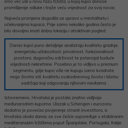
smo već ušli u novu fazu tržišta, u kojoj kupci donose
promišljenije odluke i traže veću vrijednost za svoj novac.
Najveća promjena dogodila se upravo u mentalitetu i
očekivanjima kupaca. Prije samo nekoliko godina često je
bilo dovoljno imati dobru lokaciju i atraktivan pogled.
Danas kupci puno detaljnije analiziraju kvalitetu gradnje,
energetsku učinkovitost, privatnost, funkcionalnost
prostora, dugoročnu održivost te potencijal buduće
vrijednosti nekretnine. Posebno je to vidljivo u premium
segmentu, gdje kupci više ne kupuju samo kvadrate,
nego životni stil, kvalitetu svakodnevnog života i blizinu
sadržaja koji odgovaraju njihovim navikama.
Istovremeno, Hrvatska je postala znatno vidljivija
međunarodnim kupcima. Ulazak u Schengen i eurozonu
dodatno je povećao povjerenje stranih investitora, a
hrvatska obala danas se sve češće uspoređuje s etabliranim
mediteranskim tržištima poput Španjolske, Portugala, Italije