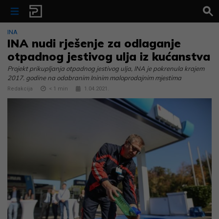
Skip to content
INA
INA nudi rješenje za odlaganje
otpadnog jestivog ulja iz kućanstva
Projekt prikupljanja otpadnog jestivog ulja, INA je pokrenula krajem
2017. godine na odabranim Ininim maloprodajnim mjestima
Redakcija
< 1
min
1.04.2021.