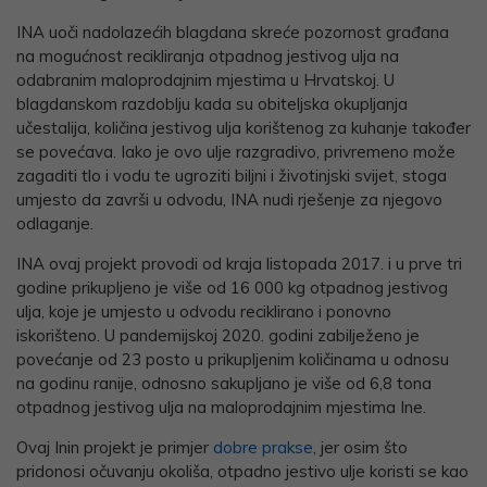
INA uoči nadolazećih blagdana skreće pozornost građana
na mogućnost recikliranja otpadnog jestivog ulja na
odabranim maloprodajnim mjestima u Hrvatskoj. U
blagdanskom razdoblju kada su obiteljska okupljanja
učestalija, količina jestivog ulja korištenog za kuhanje također
se povećava. Iako je ovo ulje razgradivo, privremeno može
zagaditi tlo i vodu te ugroziti biljni i životinjski svijet, stoga
umjesto da završi u odvodu, INA nudi rješenje za njegovo
odlaganje.
INA ovaj projekt provodi od kraja listopada 2017. i u prve tri
godine prikupljeno je više od 16 000 kg otpadnog jestivog
ulja, koje je umjesto u odvodu reciklirano i ponovno
iskorišteno. U pandemijskoj 2020. godini zabilježeno je
povećanje od 23 posto u prikupljenim količinama u odnosu
na godinu ranije, odnosno sakupljano je više od 6,8 tona
otpadnog jestivog ulja na maloprodajnim mjestima Ine.
Ovaj Inin projekt je primjer
dobre prakse
, jer osim što
pridonosi očuvanju okoliša, otpadno jestivo ulje koristi se kao