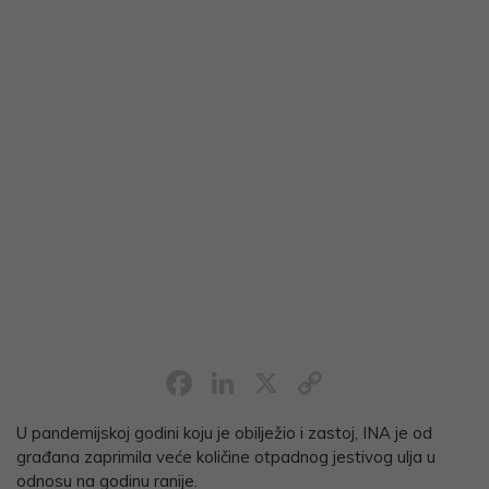
Facebook
LinkedIn
X
Copy
Link
U pandemijskoj godini koju je obilježio i zastoj, INA je od
građana zaprimila veće količine otpadnog jestivog ulja u
odnosu na godinu ranije.