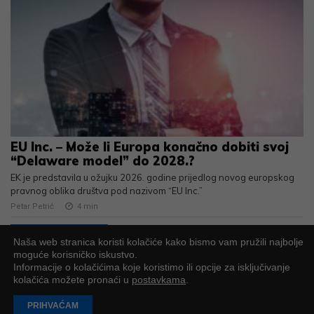
EU Inc. – Može li Europa konačno dobiti svoj
“Delaware model” do 2028.?
EK je predstavila u ožujku 2026. godine prijedlog novog europskog
pravnog oblika društva pod nazivom “EU Inc.”
Petar Petrić
4
min
UČITAJ JOŠ
Naša web stranica koristi kolačiće kako bismo vam pružili najbolje
moguće korisničko iskustvo.
Informacije o kolačićima koje koristimo ili opcije za isključivanje
kolačića možete pronaći u
postavkama
.
PODUZETNIK
PRIHVAĆAM