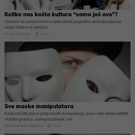
Koliko nas košta kultura “samo još ovo”?
Granice se u poslovnom svijetu često pogrešno doživljavaju kao
nešto hladno ili sebično
Sonja Jovanović
2
min
Sve maske manipulatora
Kada naučite jasno prepoznati manipulaciju, puno ćete lakše zaštititi
vlastite granice, samopouzdanje i mir
Mirta Fraisman Čobanov
2
min