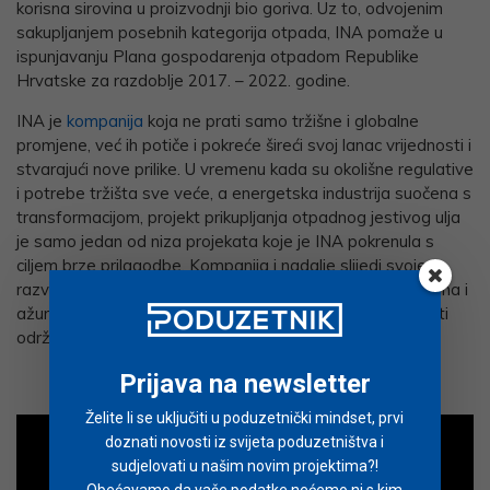
korisna sirovina u proizvodnji bio goriva. Uz to, odvojenim
sakupljanjem posebnih kategorija otpada, INA pomaže u
ispunjavanju Plana gospodarenja otpadom Republike
Hrvatske za razdoblje 2017. – 2022. godine.
INA je
kompanija
koja ne prati samo tržišne i globalne
promjene, već ih potiče i pokreće šireći svoj lanac vrijednosti i
stvarajući nove prilike. U vremenu kada su okolišne regulative
i potrebe tržišta sve veće, a energetska industrija suočena s
transformacijom, projekt prikupljanja otpadnog jestivog ulja
je samo jedan od niza projekata koje je INA pokrenula s
ciljem brze prilagodbe. Kompanija i nadalje slijedi svoje
razvojne smjernice koje su usklađene s okolišnim izazovima i
ažuriranom strategijom MOL Grupe, a koje će joj osigurati
održivu budućnost.
Prijava na newsletter
Želite li se uključiti u poduzetnički mindset, prvi
doznati novosti iz svijeta poduzetništva i
sudjelovati u našim novim projektima?!
Obećavamo da vaše podatke nećemo ni s kim