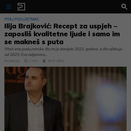
Skip to content
PITAJ PODUZETNIKE
Ilija Brajković: Recept za uspjeh –
zaposliš kvalitetne ljude i samo im
se makneš s puta
Pitali smo poduzetnike što im je donijela 2022. godina, a što očekuju
od 2023. Evo odgovora…
Redakcija
2
min
20.01.2023.