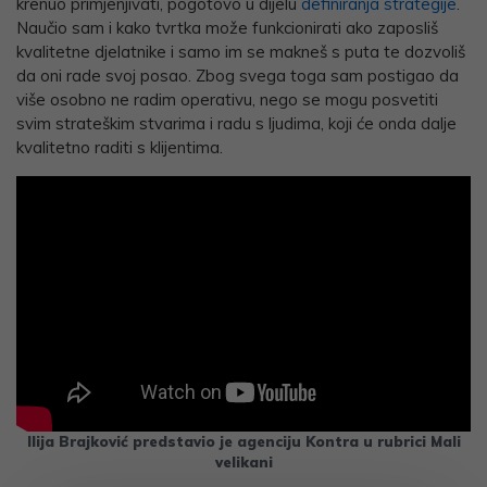
krenuo primjenjivati, pogotovo u dijelu
definiranja strategije
.
Naučio sam i kako tvrtka može funkcionirati ako zaposliš
kvalitetne djelatnike i samo im se makneš s puta te dozvoliš
da oni rade svoj posao. Zbog svega toga sam postigao da
više osobno ne radim operativu, nego se mogu posvetiti
svim strateškim stvarima i radu s ljudima, koji će onda dalje
kvalitetno raditi s klijentima.
Ilija Brajković predstavio je agenciju Kontra u rubrici Mali
velikani