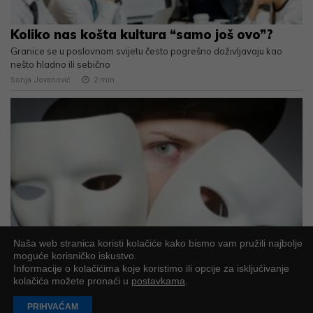
Koliko nas košta kultura “samo još ovo”?
Granice se u poslovnom svijetu često pogrešno doživljavaju kao
nešto hladno ili sebično
Sonja Jovanović
2
min
Naša web stranica koristi kolačiće kako bismo vam pružili najbolje
Sve maske manipulatora
moguće korisničko iskustvo.
Kada naučite jasno prepoznati manipulaciju, puno ćete lakše zaštititi
Informacije o kolačićima koje koristimo ili opcije za isključivanje
vlastite granice, samopouzdanje i mir
kolačića možete pronaći u
postavkama
.
Mirta Fraisman Čobanov
2
min
PRIHVAĆAM