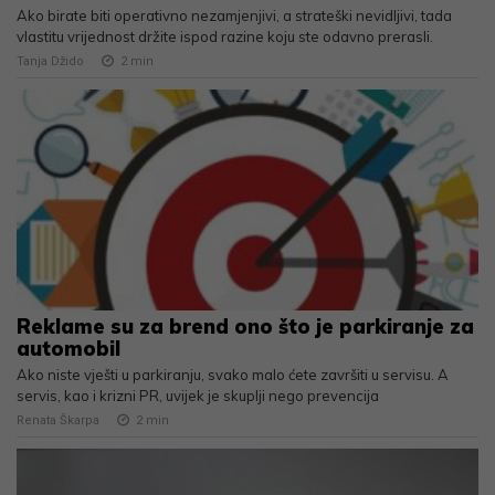
Ako birate biti operativno nezamjenjivi, a strateški nevidljivi, tada
vlastitu vrijednost držite ispod razine koju ste odavno prerasli.
Tanja Džido
2
min
Reklame su za brend ono što je parkiranje za
automobil
Ako niste vješti u parkiranju, svako malo ćete završiti u servisu. A
servis, kao i krizni PR, uvijek je skuplji nego prevencija
Renata Škarpa
2
min