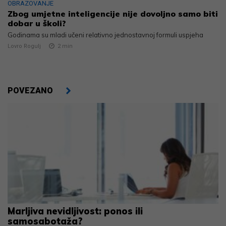
OBRAZOVANJE
Zbog umjetne inteligencije nije dovoljno samo biti
dobar u školi?
Godinama su mladi učeni relativno jednostavnoj formuli uspjeha
Lovro Rogulj
2
min
POVEZANO
Marljiva nevidljivost: ponos ili
samosabotaža?