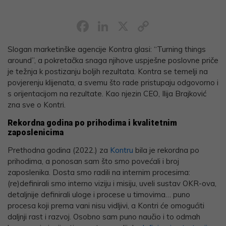
Facebook
LinkedIn
X
Copy
Link
Slogan marketinške agencije Kontra glasi: “Turning things
around”, a pokretačka snaga njihove uspješne poslovne priče
je težnja k postizanju boljih rezultata. Kontra se temelji na
povjerenju klijenata, a svemu što rade pristupaju odgovorno i
s orijentacijom na rezultate. Kao njezin CEO, Ilija Brajković
zna sve o Kontri.
Rekordna godina po prihodima i kvalitetnim
zaposlenicima
Prethodna godina (2022.) za
Kontru
bila je rekordna po
prihodima, a ponosan sam što smo povećali i broj
zaposlenika. Dosta smo radili na internim procesima:
(re)definirali smo interno viziju i misiju, uveli sustav OKR-ova,
detaljnije definirali uloge i procese u timovima… puno
procesa koji prema vani nisu vidljivi, a Kontri će omogućiti
daljnji rast i razvoj. Osobno sam puno naučio i to odmah