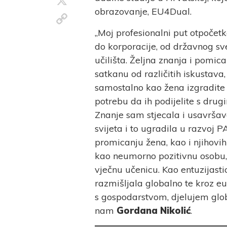
X
obrazovanje, EU4Dual.
Copy
Link
„Moj profesionalni put otpoče
do korporacije, od državnog sv
učilišta. Željna znanja i pomica
satkanu od različitih iskustav
samostalno kao žena izgradite 
potrebu da ih podijelite s drug
Znanje sam stjecala i usavršava
svijeta i to ugradila u razvoj 
promicanju žena, kao i njihovi
kao neumorno pozitivnu osobu, 
vječnu učenicu. Kao entuzijasti
razmišljala globalno te kroz e
s gospodarstvom, djelujem globa
nam
Gordana Nikolić
.