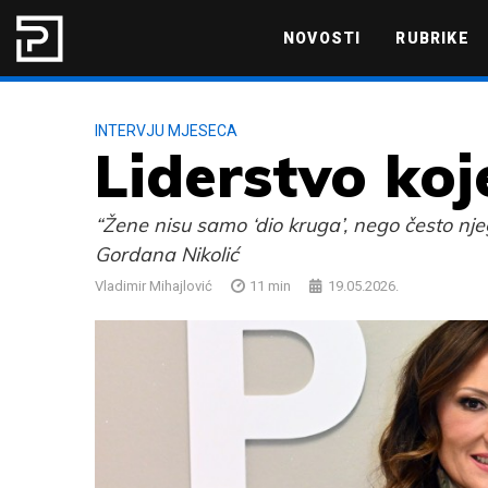
Skip to content
NOVOSTI
RUBRIKE
MARKETING
PRODUKTIVNOST
INTERVJU MJESECA
Liderstvo ko
“Žene nisu samo ‘dio kruga’, nego često nje
Gordana Nikolić
Vladimir Mihajlović
11
min
19.05.2026.