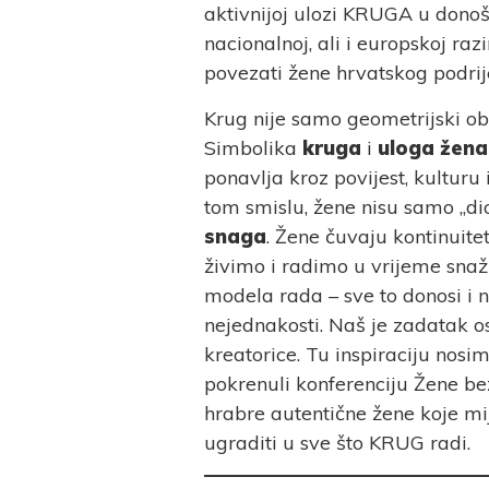
aktivnijoj ulozi KRUGA u dono
nacionalnoj, ali i europskoj raz
povezati žene hrvatskog podrije
Krug nije samo geometrijski ob
Simbolika
kruga
i
uloga žena
ponavlja kroz povijest, kulturu
tom smislu, žene nisu samo „di
snaga
. Žene čuvaju kontinuite
živimo i radimo u vrijeme snažn
modela rada – sve to donosi i no
nejednakosti. Naš je zadatak 
kreatorice. Tu inspiraciju nosi
pokrenuli konferenciju Žene be
hrabre autentične žene koje mij
ugraditi u sve što KRUG radi.