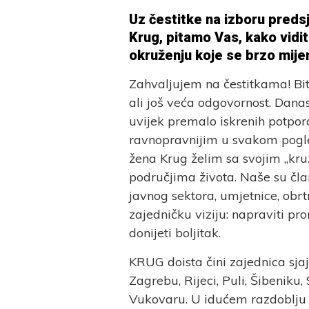
Uz čestitke na izboru pred
Krug, pitamo Vas, kako vid
okruženju koje se brzo mijenja
Zahvaljujem na čestitkama! Bit
ali još veća odgovornost. Danas
uvijek premalo iskrenih potpor
ravnopravnijim u svakom pogle
žena Krug želim sa svojim „kru
područjima života. Naše su čla
javnog sektora, umjetnice, obrtn
zajedničku viziju: napraviti 
donijeti boljitak.
KRUG doista čini zajednica sja
Zagrebu, Rijeci, Puli, Šibeniku
Vukovaru. U idućem razdoblju m