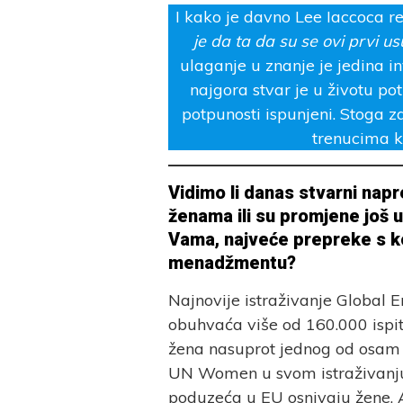
I kako je davno Lee Iaccoca r
je da ta da su se ovi prvi us
ulaganje u znanje je jedina i
najgora stvar je u životu pot
potpunosti ispunjeni. Stoga zas
trenucima k
Vidimo li danas stvarni nap
ženama ili su promjene još u
Vama, najveće prepreke s k
menadžmentu?
Najnovije istraživanje Global 
obuhvaća više od 160.000 ispit
žena nasuprot jednog od osam
UN Women u svom istraživanju 
poduzeća u EU osnivaju žene. 