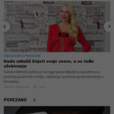
RAZGOVOR S POVODOM
Kada odlučiš živjeti svoje snove, a ne tuđa
očekivanja
Sandra Mihelčić jedna je od najprepoznatljivijih poduzetnica u
području poslovnih medija, edukacije i poslovnog umrežavanja u
Hrvatskoj
Vladimir Mihajlović
7
min
POVEZANO