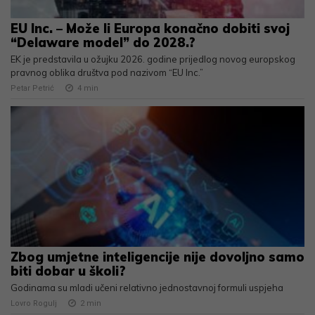
EU Inc. – Može li Europa konačno dobiti svoj
“Delaware model” do 2028.?
EK je predstavila u ožujku 2026. godine prijedlog novog europskog
pravnog oblika društva pod nazivom “EU Inc.”
Petar Petrić
4
min
Zbog umjetne inteligencije nije dovoljno samo
biti dobar u školi?
Godinama su mladi učeni relativno jednostavnoj formuli uspjeha
Lovro Rogulj
2
min