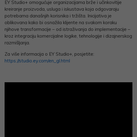
EY Studio+ omogućuje organizacijama brže i učinkovitije
kreiranje proizvoda, usluga i iskustava koja odgovaraju
potrebama današnjih korisnika i tržišta. Inicijativa je
oblikovana kako bi osnažila klijente na svakom koraku
njihove transformacije – od istraživanja do implementacije –
kroz integraciju komercijalne logike, tehnologije i dizajnerskog
razmišljanja.
Za više informacija o EY Studio+, posjetite:
https://studio.ey.com/en_gl.html