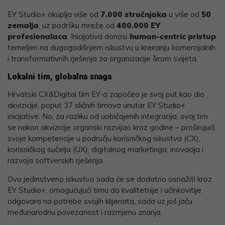
EY Studio+ okuplja više od
7.000 stručnjaka
u više od
50
zemalja
, uz podršku mreže od
400.000 EY
profesionalaca
. Inicijativa donosi
human-centric pristup
temeljen na dugogodišnjem iskustvu u kreiranju komercijalnih
i transformativnih rješenja za organizacije širom svijeta.
Lokalni tim, globalna snaga
Hrvatski CX&Digital tim EY-a započeo je svoj put kao dio
akvizicije, poput 37 sličnih timova unutar EY Studio+
inicijative. No, za razliku od uobičajenih integracija, ovaj tim
se nakon akvizicije organski razvijao kroz godine – proširujući
svoje kompetencije u području korisničkog iskustva (CX),
korisničkog sučelja (UX), digitalnog marketinga, inovacija i
razvoja softverskih rješenja.
Ovo jedinstveno iskustvo sada će se dodatno osnažiti kroz
EY Studio+, omogućujući timu da kvalitetnije i učinkovitije
odgovara na potrebe svojih klijenata, sada uz još jaču
međunarodnu povezanost i razmjenu znanja.