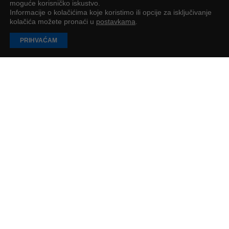
moguće korisničko iskustvo.
Informacije o kolačićima koje koristimo ili opcije za isključivanje
kolačića možete pronaći u
postavkama
.
PRIHVAĆAM
Online prodaja ne stoji zbog sadržaja, nego
zbog nedostatka jasnoće
Nije cilj biti stalno online, nego izgraditi biznis koji ljudi razumiju,
kojem vjeruju i koji je održiv dugoročno
Josipa Šimunović
2
min
UČITAJ JOŠ
PODUZETNIK
Impressum
O nama
Oglašavanje