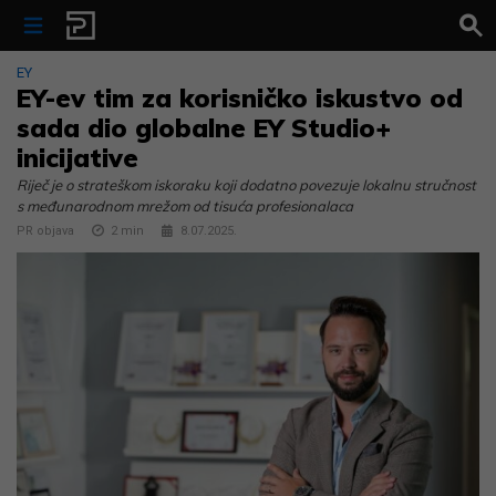
Skip to content
EY
EY-ev tim za korisničko iskustvo od
sada dio globalne EY Studio+
inicijative
Riječ je o strateškom iskoraku koji dodatno povezuje lokalnu stručnost
s međunarodnom mrežom od tisuća profesionalaca
PR objava
2
min
8.07.2025.