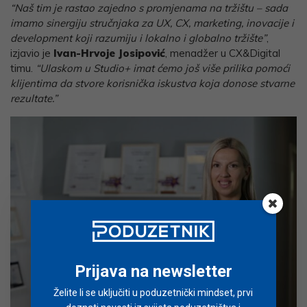
“Naš tim je rastao zajedno s promjenama na tržištu – sada
imamo sinergiju stručnjaka za UX, CX, marketing, inovacije i
development koji razumiju i lokalno i globalno tržište”
,
izjavio je
Ivan-Hrvoje Josipović
, menadžer u CX&Digital
timu.
“Ulaskom u Studio+ imat ćemo još više prilika pomoći
klijentima da stvore korisnička iskustva koja donose stvarne
rezultate.”
Prijava na newsletter
Želite li se uključiti u poduzetnički mindset, prvi