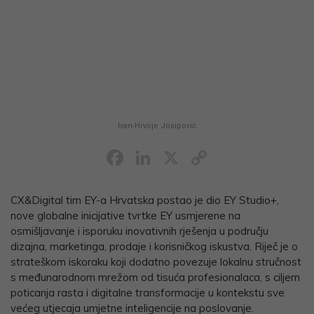
Ivan-Hrvoje Josipović
Facebook
LinkedIn
X
Copy
Link
CX&Digital tim EY-a Hrvatska postao je dio EY Studio+,
nove globalne inicijative tvrtke EY usmjerene na
osmišljavanje i isporuku inovativnih rješenja u području
dizajna, marketinga, prodaje i korisničkog iskustva. Riječ je o
strateškom iskoraku koji dodatno povezuje lokalnu stručnost
s međunarodnom mrežom od tisuća profesionalaca, s ciljem
poticanja rasta i digitalne transformacije u kontekstu sve
većeg utjecaja umjetne inteligencije na poslovanje.