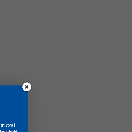
tništva i
m dijeliti.