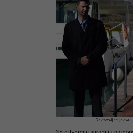
Ravnateljica Javne u
Na ostvarenu suradnju posebno j