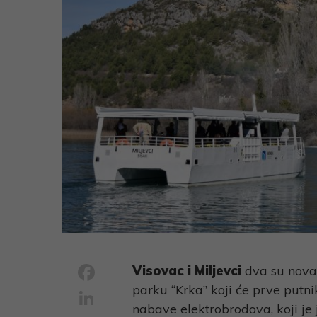
Facebook
Visovac i Miljevci
dva su nova
parku “Krka” koji će prve putn
LinkedIn
nabave elektrobrodova, koji je 