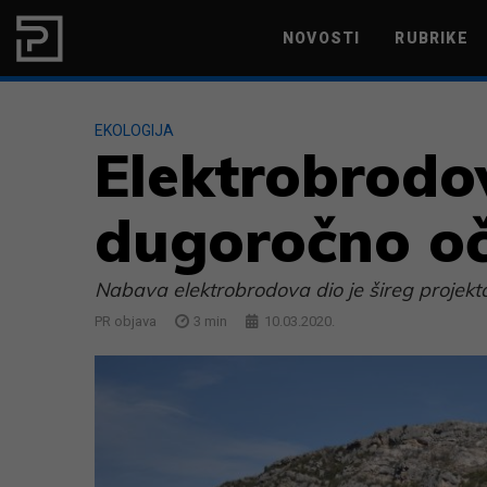
Skip to content
NOVOSTI
RUBRIKE
MARKETING
PRODUKTIVNOST
EKOLOGIJA
Elektrobrodo
dugoročno oč
Nabava elektrobrodova dio je šireg projekt
PR objava
3
min
10.03.2020.