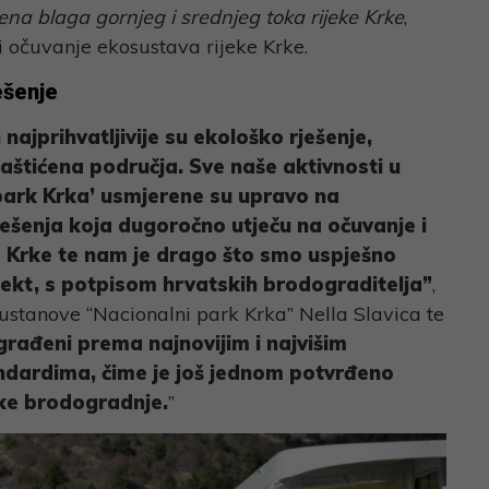
na blaga gornjeg i srednjeg toka rijeke Krke
,
i očuvanje ekosustava rijeke Krke.
ešenje
najprihvatljivije su ekološko rješenje,
aštićena područja. Sve naše aktivnosti u
 park Krka’ usmjerene su upravo na
ješenja koja dugoročno utječu na očuvanje i
ke Krke te nam je drago što smo uspješno
rojekt, s potpisom hrvatskih brodograditelja”
,
 ustanove “Nacionalni park Krka” Nella Slavica te
građeni prema najnovijim i najvišim
ndardima, čime je još jednom potvrđeno
ske brodogradnje.
”