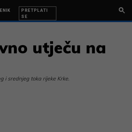
ENIK
PRETPLATI
SE
UZETNIK
INOVACIJA
BITI BOLJI
vno utječu na
i srednjeg toka rijeke Krke.