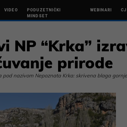
VIDEO
PODUZETNIČKI
WEBINARI
CJ
MINDSET
TEHNOLOGIJA
GREEN FUTURE
NOVAC
ŽIVOTNI STIL
NOVI POD
vi NP “Krka” izra
uvanje prirode
a pod nazivom Nepoznata Krka: skrivena blaga gornjeg 