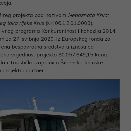
voja.
šireg projekta pod nazivom
Nepoznata Krka:
eg toka rijeke Krke
(KK 06.1.2.01.0003),
tivnog programa Konkurentnost i kohezija 2014.
iran za 27. svibnja 2020. Iz Europskog fonda za
brena bespovratna sredstva u iznosu od
pna vrijednost projekta 80.057.649,15 kuna.
la i Turistička zajednica Šibensko-kninske
o projektni partner.