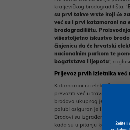
kraljevičkog brodogradilišta. “
su prvi takve vrste koji će 
već su i prvi katamarani na 
brodogradilištu. Proizvodnja
višestoljetno iskustvo brod
činjenicu da će hrvatski ele
nacionalnim parkom te pomo
bogatstava i ljepota
“, naglasi
Prijevoz prvih izletnika već 
Katamarani na električni pogon,
prevoziti već u travnju, kada se
brodova ukupnog je kapaciteta
palubi osiguran je i prostor za
Brodovi su izgrađeni od aluminij
Želite l
kada su u pitanju kakvoća vode 
sudjelovat