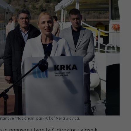
stanove “Nacionalni park Krka” Nella Slavica.
e ponosan i Ivan Ivić, direktor i vlasnik