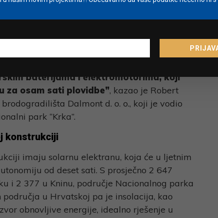
t razvijao neometan čovjekovom prisutnošću.
 upravo naši elektrobrodovi dio prometne
arka ‘Krka’. Vjerujem da će posjetiteljima
PRIJAV
jaj prilikom obilaska ljepota kojima smo
asiti da se naši brodovi ističu po
skim baterijama i elektromotorima, koji
ju za osam sati plovidbe”
, kazao je Robert
 brodogradilišta Dalmont d. o. o., koji je vodio
nalni park “Krka”.
 konstrukciji
kciji imaju solarnu elektranu, koja će u ljetnim
tonomiju od deset sati. S prosječno 2 647
iku i 2 377 u Kninu, područje Nacionalnog parka
h područja u Hrvatskoj pa je insolacija, kao
izvor obnovljive energije, idealno rješenje u