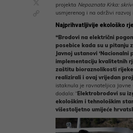
X
projekta
Nepoznata Krka: skrive
Copy
usmjerenog i na održivi razvoj 
Link
Najprihvatljivije ekološko rj
“Brodovi na električni pogon 
posebice kada su u pitanju z
Javnoj ustanovi ‘Nacionalni
implementaciju kvalitetnih r
zaštitu bioraznolikosti rije
realizirali i ovaj vrijedan p
istaknula je ravnateljica Javne
dodala: “
Elektrobrodovi su iz
ekološkim i tehnološkim sta
višestoljetno umijeće hrvat