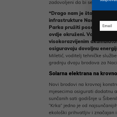
zadovoljeni da bi se živi svije
“Drago nam je što su odsad
infrastrukture Nacionalnog p
Parka pružiti poseban doživl
ovdje okruženi. Važno je nagl
visokorazvijenim akumulator
osiguravaju dovoljnu energi
Miletić, voditelj tehničke službe
gradnju dvaju brodova za Nacio
Solarna elektrana na krovnoj
Novi brodovi na krovnoj konstru
mjesecima osigurati dodatnu au
sunčanih sati godišnje u Šiben
“Krka” jedno je od najsunčaniji
ekološki prihvatljiv i značajan 