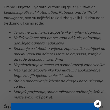
Prema Brigette Hyacinth, autorici knjige
The Future of
Leadership: Rise of Automation, Robotics and Artificial
Intelligence
, ovo su najčešći razlozi zbog kojih ljudi nisu odani
tvrtkama u kojima rade:
Tvrtka ne cijeni svoje zaposlenike i njihov doprinos
.
Nefleksibilnost oko pauze, rada od kuće, bolovanja,
godišnjeg odmora i edukacije.
Smetanje u slobodno vrijeme zaposlenika, zahtjevi da
prekinu godišnji odmor i vrate se na posao, zahtjevi
da rade dokasno i vikendima
.
Nepokazivanje interesa za osobni razvoj zaposlenika
.
Nebriga za zaposlenike kao ljude ili nepokazivanje
brige za njih tijekom bolesti i slično
.
Stalno prebacivanje krivnje na druge i nezauzimanje
za tim.
Manjak povjerenja, stalno mikromenadžiranje, šefovi
motre svaki vaš pokret.
Činjenica je da u glavnini naših tvrtki menadžment još uvijek