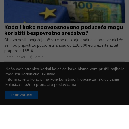
Kada i kako noovoosnovana poduzeća mogu
koristiti bespovratna sredstva?
Objava novih natječaja očekuje se do kraja godine, a poduzetnici će
se moći prijaviti za potporu u iznosu do 120.000 eura uz intenzitet
potpore od 85 %
Goran Becker
2
min
Naša web stranica koristi kolačiće kako bismo vam pružili najbolje
moguće korisničko iskustvo.
Informacije o kolačićima koje koristimo ili opcije za isključivanje
kolačića možete pronaći u
postavkama
.
PRIHVAĆAM
Sveučilište Algebra novu akademsku godinu