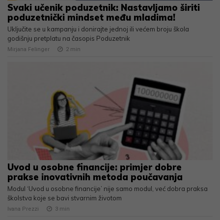
Svaki učenik poduzetnik: Nastavljamo širiti
poduzetnički mindset među mladima!
Uključite se u kampanju i donirajte jednoj ili većem broju škola
godišnju pretplatu na časopis Poduzetnik
Mirjana Felinger
2
min
Uvod u osobne financije: primjer dobre
prakse inovativnih metoda poučavanja
Modul ‘Uvod u osobne financije’ nije samo modul, već dobra praksa
školstva koje se bavi stvarnim životom
Ivana Prezzi
3
min