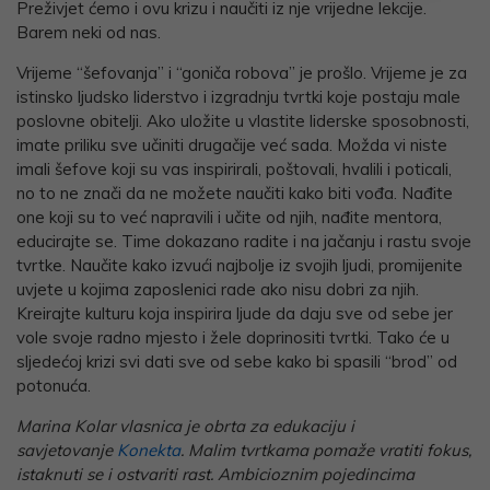
Preživjet ćemo i ovu krizu i naučiti iz nje vrijedne lekcije.
Barem neki od nas.
Vrijeme “šefovanja” i “goniča robova” je prošlo. Vrijeme je za
istinsko ljudsko liderstvo i izgradnju tvrtki koje postaju male
poslovne obitelji. Ako uložite u vlastite liderske sposobnosti,
imate priliku sve učiniti drugačije već sada. Možda vi niste
imali šefove koji su vas inspirirali, poštovali, hvalili i poticali,
no to ne znači da ne možete naučiti kako biti vođa. Nađite
one koji su to već napravili i učite od njih, nađite mentora,
educirajte se. Time dokazano radite i na jačanju i rastu svoje
tvrtke. Naučite kako izvući najbolje iz svojih ljudi, promijenite
uvjete u kojima zaposlenici rade ako nisu dobri za njih.
Kreirajte kulturu koja inspirira ljude da daju sve od sebe jer
vole svoje radno mjesto i žele doprinositi tvrtki. Tako će u
sljedećoj krizi svi dati sve od sebe kako bi spasili “brod” od
potonuća.
Marina Kolar vlasnica je obrta za edukaciju i
savjetovanje
Konekta
.
Malim tvrtkama pomaže vratiti fokus,
istaknuti se i ostvariti rast. Ambicioznim pojedincima