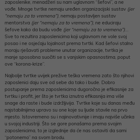
zaposlenike, menadžeri su nam uglavnom “šefovi”, a ne
vođe. Mnoge tvrtke nemaju uređen organizacijski sustav
(jer
“nemaju za to vremena”)
, nemaju postavljen sustav
mentorstva
(jer “nemaju za to vremena”)
, ne educiraju
šefove kako da budu vođe
(jer “nemaju za to vremena”)
…
Sve to rezultira zaposlenicima koji uglavnom ne vole svoj
posao i ne osjećaju lojalnost prema tvrtki. Kad šefovi stalno
moraju rješavati probleme unutar organizacije, tvrtka je
manje sposobna suočiti se s vanjskim opasnostima, poput
ove “korona-krize”.
Najbolje tvrtke uvijek prežive teška vremena zato što njihovi
zaposlenici daju sve od sebe da tako i bude. Dobro
postupanje prema zaposlenicima dugoročno je efikasnije za
tvrtku i profit, jer što je tvrtka iznutra efikasnija ima više
snage da raste i bude izdržljivija. Tvrtke koje su danas među
najstabilnijima upravo su one koje su ljude stavile na prvo
mjesto. Istovremeno su i najinovativnije i imaju najviše učinka
u svojoj industriji. Što se gore ponašamo prema svojim
zaposlenicima, to je izglednije da će nas ostaviti da sami
“potonemo” na svom brodu.