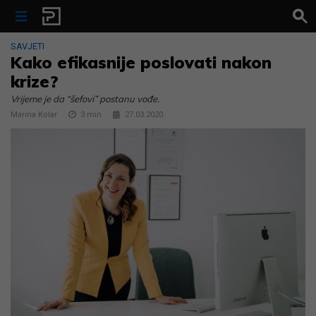
Skip to content
SAVJETI
Kako efikasnije poslovati nakon
krize?
Vrijeme je da “šefovi” postanu vođe.
Marina Kolar
3
min
27.03.2020.