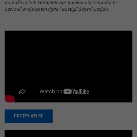
pomaže razviti kompetencije, karijeru i biznis kako bi
ostvarili svoje potencijale i postigli željeni uspjeh.
PRETPLATI SE