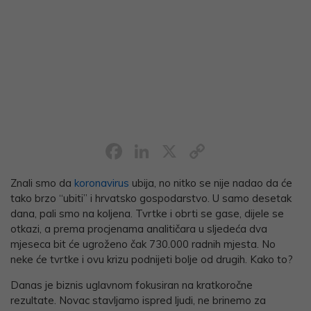
Facebook
LinkedIn
X
Copy
Link
Znali smo da
koronavirus
ubija, no nitko se nije nadao da će
tako brzo “ubiti” i hrvatsko gospodarstvo. U samo desetak
dana, pali smo na koljena. Tvrtke i obrti se gase, dijele se
otkazi, a prema procjenama analitičara u sljedeća dva
mjeseca bit će ugroženo čak 730.000 radnih mjesta. No
neke će tvrtke i ovu krizu podnijeti bolje od drugih. Kako to?
Danas je biznis uglavnom fokusiran na kratkoročne
rezultate. Novac stavljamo ispred ljudi, ne brinemo za