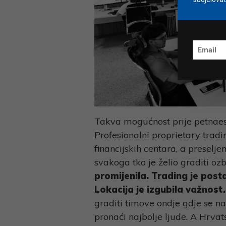
Takva mogućnost prije petnaest
Profesionalni proprietary tradi
financijskih centara, a preselj
svakoga tko je želio graditi ozbi
promijenila. Trading je posta
Lokacija je izgubila važnost
graditi timove ondje gdje se n
pronaći najbolje ljude.
A Hrvats