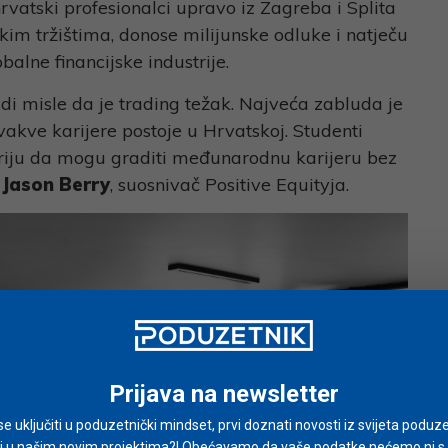
hrvatski profesionalci upravo iz Zagreba i Splita
skim tržištima, donose milijunske odluke i natječu
obalne financijske industrije.
udi misle da je trading težak. Najveća zabluda je
akve karijere postoje u Hrvatskoj. Studenti
kriju da mogu graditi međunarodnu karijeru bez
e
Jason Berry
, suosnivač Positive Equityja.
Prijava na newsletter
i se uključiti u poduzetnički mindset, prvi doznati novosti iz svijeta poduze
i u našim novim projektima?! Obećavamo da vaše podatke nećemo ni s ki