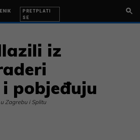
ENIK
PRETPLATI
SE
UZETNIK
INOVACIJA
BITI BOLJI
azili iz
raderi
– i pobjeđuju
 u Zagrebu i Splitu