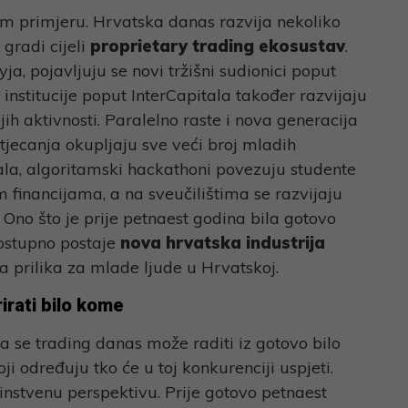
nom primjeru. Hrvatska danas razvija nekoliko
 gradi cijeli
proprietary trading ekosustav
.
ja, pojavljuju se novi tržišni sudionici poput
 institucije poput InterCapitala također razvijaju
jih aktivnosti. Paralelno raste i nova generacija
tjecanja okupljaju sve veći broj mladih
tala, algoritamski hackathoni povezuju studente
 financijama, a na sveučilištima se razvijaju
. Ono što je prije petnaest godina bila gotovo
postupno postaje
nova hrvatska industrija
 prilika za mlade ljude u Hrvatskoj.
irati bilo kome
a se trading danas može raditi iz gotovo bilo
koji određuju tko će u toj konkurenciji uspjeti.
instvenu perspektivu. Prije gotovo petnaest