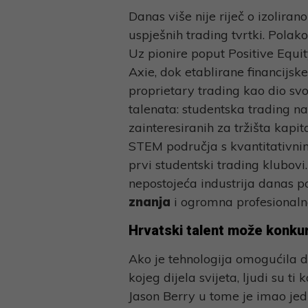
Danas više nije riječ o izolira
uspješnih trading tvrtki. Polako
Uz pionire poput Positive Equity
Axie, dok etablirane financijske
proprietary trading kao dio svo
talenata: studentska trading na
zainteresiranih za tržišta kapi
STEM područja s kvantitativnim
prvi studentski trading klubovi
nepostojeća industrija danas 
znanja
i ogromna profesionalna
Hrvatski talent može konkur
Ako je tehnologija omogućila d
kojeg dijela svijeta, ljudi su ti 
Jason Berry u tome je imao jed