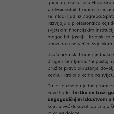
godina preselio se u Hrvatsku
profesionalnih tradera u inoze
se mladi ljudi iz Zagreba, Spli
razvijaju u profesionalce koji
svjetskim financijskim instituci
mogao biti jasniji. Hrvatski tal
upoznao u najvećim svjetskim f
„Naši hrvatski traderi jednako 
drugim zemljama. Ne postoji ra
pružite pravo okruženje, dovol
konkurirati bilo kome na svijetu
Ta je spoznaja ujedno promijeni
nove ljude.
Tvrtka ne traži go
dugogodišnjim iskustvom u fi
koji su već dokazali da znaju št
iz kojeg dolaze.