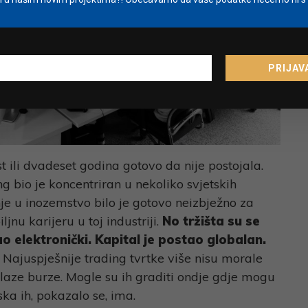
PRIJAV
 ili dvadeset godina gotovo da nije postojala.
ng bio je koncentriran u nekoliko svjetskih
enje u inozemstvo bilo je gotovo neizbježno za
ljnu karijeru u toj industriji.
No tržišta su se
o elektronički. Kapital je postao globalan.
.
Najuspješnije trading tvrtke više nisu morale
alaze burze. Mogle su ih graditi ondje gdje mogu
ka ih, pokazalo se, ima.