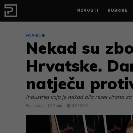
Skip to content
NOVOSTI
RUBRIKE
MARKETING
PRODUKTIVNOST
FINANCIJE
Nekad su zbog
Hrvatske. Dan
natječu protiv
Industrija koja je nekad bila rezervirana za
Redakcija
7
min
3.07.2026.