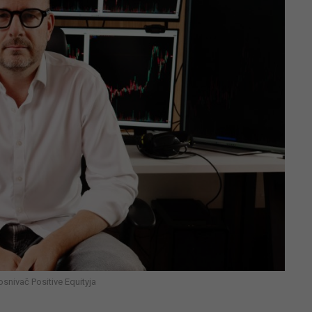
osnivač Positive Equityja