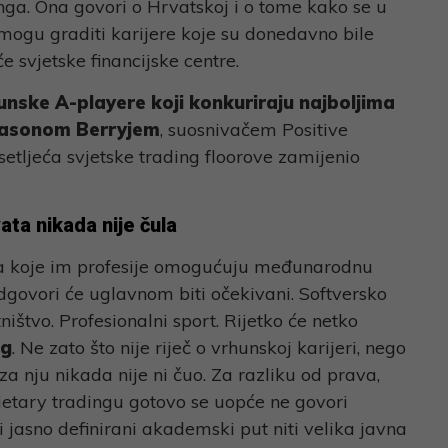
ga. Ona govori o Hrvatskoj i o tome kako se u
ogu graditi karijere koje su donedavno bile
e svjetske financijske centre.
hunske A-playere
koji konkuriraju najboljima
Jasonom Berryjem
, suosnivačem Positive
esetljeća svjetske trading floorove zamijenio
ata nikada nije čula
ta koje im profesije omogućuju međunarodnu
odgovori će uglavnom biti očekivani. Softversko
ištvo. Profesionalni sport. Rijetko će netko
ng
. Ne zato što nije riječ o vrhunskoj karijeri, nego
 za nju nikada nije ni čuo. Za razliku od prava,
rietary tradingu gotovo se uopće ne govori
 jasno definirani akademski put niti velika javna