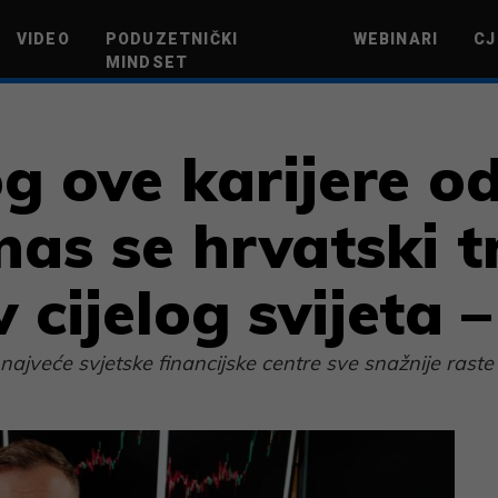
VIDEO
PODUZETNIČKI
WEBINARI
CJ
MINDSET
TEHNOLOGIJA
GREEN FUTURE
NOVAC
ŽIVOTNI STIL
NOVI POD
 ove karijere odl
as se hrvatski t
 cijelog svijeta 
 najveće svjetske financijske centre sve snažnije raste