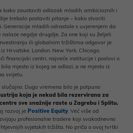
a kako zaustaviti odlazak mladih, ambicioznih i
je trebalo postaviti pitanje – kako stvoriti
ati. Generacije mladih odrastale s uvjerenjem da
 nalaze negdje drugdje. Za one koji su željeli
investiranju ili globalnim tržištima odgovor je
k iz Hrvatske. London. New York. Chicago.
financijski centri, najveće institucije i poslovi o
bila mjesto iz kojeg se odlazi, a ne mjesto iz
a svijetu.
o slučajno. Dugo vremena bilo je potpuno
ustrija koja je nekad bila rezervirana za
centre sve snažnije raste u Zagrebu i Splitu.
aj razvoj je
Positive Equity
. Već više od
zvijaju profesionalne tradere koji svakodnevno
jevnijih svjetskih tržišta. No priča o ovoj tvrtki