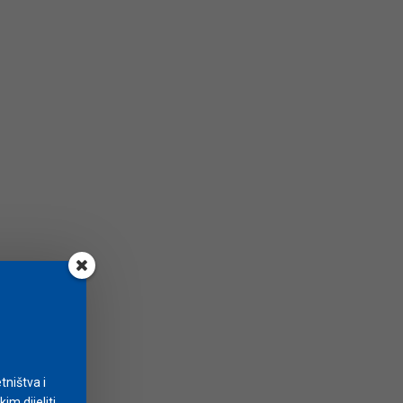
tništva i
m dijeliti.