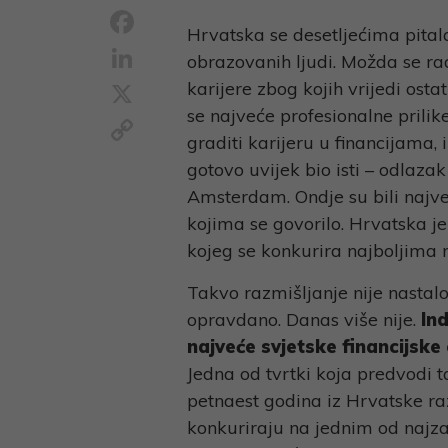
Facebook
Hrvatska se desetljećima pital
LinkedIn
obrazovanih ljudi. Možda se radi
X
karijere zbog kojih vrijedi ost
se najveće profesionalne prilike
Copy
graditi karijeru u financijama, 
Link
gotovo uvijek bio isti – odlaza
Amsterdam. Ondje su bili najveći 
kojima se govorilo. Hrvatska je 
kojeg se konkurira najboljima n
Takvo razmišljanje nije nastal
opravdano. Danas više nije.
Ind
najveće svjetske financijske 
Jedna od tvrtki koja predvodi t
petnaest godina iz Hrvatske ra
konkuriraju na jednim od najzaht