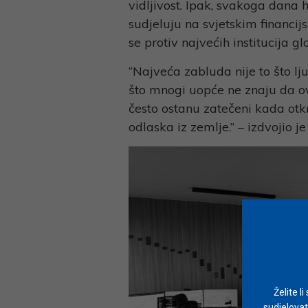
vidljivost. Ipak, svakoga dana 
sudjeluju na svjetskim financij
se protiv najvećih institucija gl
“Najveća zabluda nije to što lj
što mnogi uopće ne znaju da ov
često ostanu zatečeni kada ot
odlaska iz zemlje.” – izdvojio j
Želite l
sudjelovat