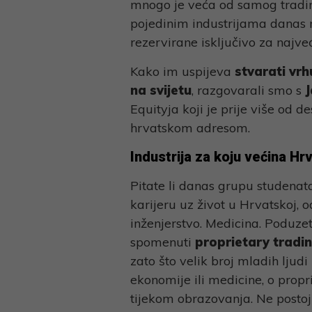
mnogo je veća od samog tradin
pojedinim industrijama danas m
rezervirane isključivo za najveć
Kako im uspijeva
stvarati vr
na svijetu
, razgovarali smo s
Equityja koji je prije više od d
hrvatskom adresom.
Industrija za koju većina Hrv
Pitate li danas grupu studena
karijeru uz život u Hrvatskoj, 
inženjerstvo. Medicina. Poduzetn
spomenuti
proprietary tradi
zato što velik broj mladih ljudi
ekonomije ili medicine, o prop
tijekom obrazovanja. Ne postoji