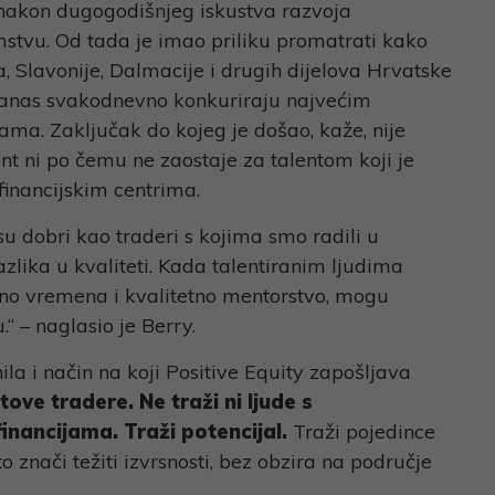
 nakon dugogodišnjeg iskustva razvoja
mstvu. Od tada je imao priliku promatrati kako
ta, Slavonije, Dalmacije i drugih dijelova Hrvatske
 danas svakodnevno konkuriraju najvećim
jama. Zaključak do kojeg je došao, kaže, nije
ent ni po čemu ne zaostaje za talentom koji je
inancijskim centrima.
su dobri kao traderi s kojima smo radili u
zlika u kvaliteti. Kada talentiranim ljudima
jno vremena i kvalitetno mentorstvo, mogu
.“ – naglasio je Berry.
la i način na koji Positive Equity zapošljava
tove tradere. Ne traži ni ljude s
nancijama. Traži potencijal.
Traži pojedince
o znači težiti izvrsnosti, bez obzira na područje