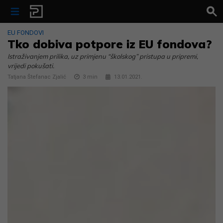
Skip to content
EU FONDOVI
Tko dobiva potpore iz EU fondova?
Istraživanjem prilika, uz primjenu “školskog” pristupa u pripremi,
vrijedi pokušati.
Tatjana Štefanac Zjalić
3
min
13.01.2021.