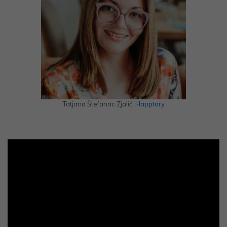
Tatjana Štefanac Zjalić,
Happtory