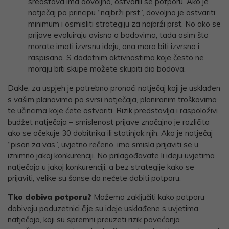
sredstava ima dovoljno, ostvarili se potporu. Ako je
natječaj po principu “najbrži prst”, dovoljno je ostvariti
minimum i osmisliti strategiju za najbrži prst. No ako se
prijave evaluiraju ovisno o bodovima, tada osim što
morate imati izvrsnu ideju, ona mora biti izvrsno i
raspisana. S dodatnim aktivnostima koje često ne
moraju biti skupe možete skupiti dio bodova.
Dakle, za uspjeh je potrebno pronaći natječaj koji je usklađen
s vašim planovima po svrsi natječaja, planiranim troškovima
te učincima koje ćete ostvariti. Rizik predstavlja i raspoloživi
budžet natječaja – smislenost prijave značajno je različita
ako se očekuje 30 dobitnika ili stotinjak njih. Ako je natječaj
“pisan za vas”, uvjetno rečeno, ima smisla prijaviti se u
iznimno jakoj konkurenciji. No prilagođavate li ideju uvjetima
natječaja u jakoj konkurenciji, a bez strategije kako se
prijaviti, velike su šanse da nećete dobiti potporu.
Tko dobiva potporu?
Možemo zaključiti kako potporu
dobivaju poduzetnici čije su ideje usklađene s uvjetima
natječaja, koji su spremni preuzeti rizik povećanja