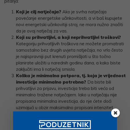
pitanja:
Koji je cilj natječaja?
Ako je svrha natječaja
povećanje energetske učinkovitosti, a vi baš kupujete
novi energetski učinkovitiji stroj, ne mora nužno značiti
da je ovaj natječaj za vas.
Koji su prihvatljivi, a koji neprihvatljivi troškovi?
Kategoriju prihvatljivih troškova ne možete promatrati
samostalno bez drugih uvjeta natječaja, no vrlo često
je najispravniji put krenuti promišljati u što točno
planirate uložiti u narednih godinu dana, a kako biste
zaključiti ima li natječaj smisla.
Kolika je minimalna potpora, tj. koja je vrijednost
investicije minimalno potrebna?
Da biste bili
prihvatljivi za prijavu, investicija treba biti veća od
minimalno tražene natječajem. Iako u natječaju nije
propisana minimalna investicija, do nje ćete doći
uzimajući u obzir maksimalno propisani intenzitet
potpore za planiranu investiciju i/ili veličinu. Dodatno,
vrijednost projekta i potencijalne potpore treba
razmatrati u kontekstu kompleksnosti prijave i