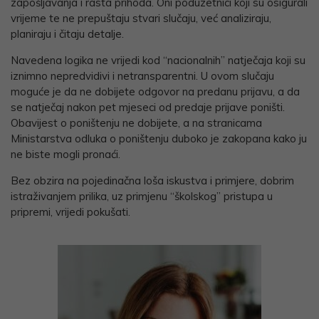
zapošljavanja i rasta prihoda. Oni poduzetnici koji su osigurali
vrijeme te ne prepuštaju stvari slučaju, već analiziraju,
planiraju i čitaju detalje.
Navedena logika ne vrijedi kod “nacionalnih” natječaja koji su
iznimno nepredvidivi i netransparentni. U ovom slučaju
moguće je da ne dobijete odgovor na predanu prijavu, a da
se natječaj nakon pet mjeseci od predaje prijave poništi.
Obavijest o poništenju ne dobijete, a na stranicama
Ministarstva odluka o poništenju duboko je zakopana kako ju
ne biste mogli pronaći.
Bez obzira na pojedinačna loša iskustva i primjere, dobrim
istraživanjem prilika, uz primjenu “školskog” pristupa u
pripremi, vrijedi pokušati.