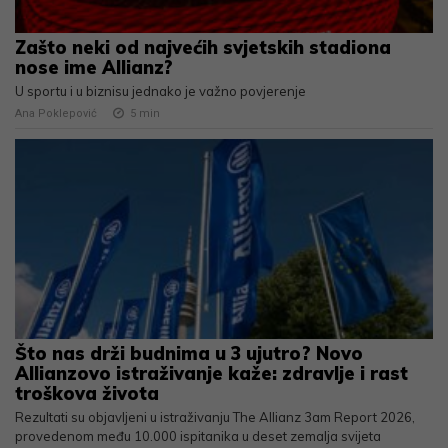
Zašto neki od najvećih svjetskih stadiona
nose ime Allianz?
U sportu i u biznisu jednako je važno povjerenje
Ana Poklepović
5
min
Što nas drži budnima u 3 ujutro? Novo
Allianzovo istraživanje kaže: zdravlje i rast
troškova života
Rezultati su objavljeni u istraživanju The Allianz 3am Report 2026,
provedenom među 10.000 ispitanika u deset zemalja svijeta