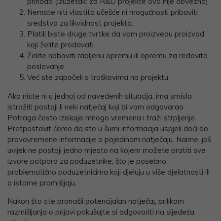
prihoda (izuzetak: za R&D projekte ovo nije obvezno).
Nemate niti vlastito učešće ni mogućnosti pribaviti
sredstva za likvidnost projekta.
Platili biste druge tvrtke da vam proizvedu proizvod
koji želite prodavati.
Želite nabaviti rabljenu opremu ili opremu za redovito
poslovanje.
Već ste započeli s troškovima na projektu.
Ako niste ni u jednoj od navedenih situacija, ima smisla
istražiti postoji li neki natječaj koji bi vam odgovarao.
Potraga često iziskuje mnogo vremena i traži strpljenje.
Pretpostavit ćemo da ste u šumi informacija uspjeli doći do
pravovremene informacije o pojedinom natječaju. Naime, još
uvijek ne postoji jedno mjesto na kojem možete pratiti sve
izvore potpora za poduzetnike, što je posebno
problematično poduzetnicima koji djeluju u više djelatnosti ili
o istome promišljaju.
Nakon što ste pronašli potencijalan natječaj, prilikom
razmišljanja o prijavi pokušajte si odgovoriti na sljedeća