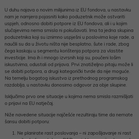
Link
U duhu najava o novim milijunima iz EU fondova, u nastavku
nam je namjera pojasniti kako poduzetnik može ostvariti
uspjeh, odnosno dobiti potpore iz EU fondova, ali i u kojim
slučajevima nema smisla ni pokušavati. Ima ta jedna skupina
poduzetnika koji su iznimno uspješni u poslovima koje rade, a
naučili su da u životu ništa nije besplatno, šute i rade, zbog
čega kaskaju u segmentu korištenja potpora za vlastite
investicije. Ima ih i mnogo izvrsnih koji su, poučeni lošim
iskustvima, odustali od prijava. Prvi znatiželjno pitaju može li
se dobiti potpora, a drugi kategorički tvrde da nije moguće.
Na temelju bogatog iskustva iz prethodnog programskog
razdoblja, u nastavku donosimo odgovor za obje skupine.
Isključimo prvo one situacije u kojima nema smisla razmišljati
o prijavi na EU natječaj.
Niže navedene situacije najčešće rezultiraju time da nemate
šansu dobiti potporu:
Ne planirate rast poslovanja – ni zapošljavanje ni rast