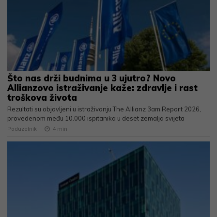
Što nas drži budnima u 3 ujutro? Novo
Allianzovo istraživanje kaže: zdravlje i rast
troškova života
Rezultati su objavljeni u istraživanju The Allianz 3am Report 2026,
provedenom među 10.000 ispitanika u deset zemalja svijeta
Poduzetnik
4
min