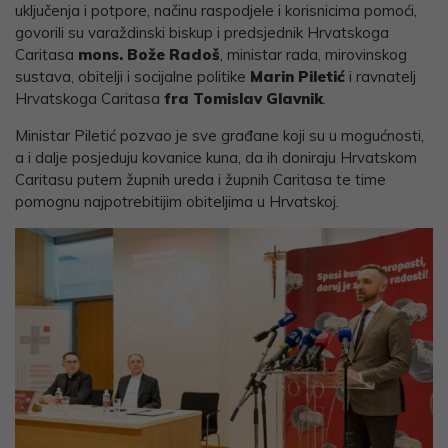
uključenja i potpore, načinu raspodjele i korisnicima pomoći,
govorili su varaždinski biskup i predsjednik Hrvatskoga
Caritasa
mons. Bože Radoš
, ministar rada, mirovinskog
sustava, obitelji i socijalne politike
Marin Piletić
i ravnatelj
Hrvatskoga Caritasa
fra Tomislav Glavnik
.
Ministar Piletić pozvao je sve građane koji su u mogućnosti,
a i dalje posjeduju kovanice kuna, da ih doniraju Hrvatskom
Caritasu putem župnih ureda i župnih Caritasa te time
pomognu najpotrebitijim obiteljima u Hrvatskoj.