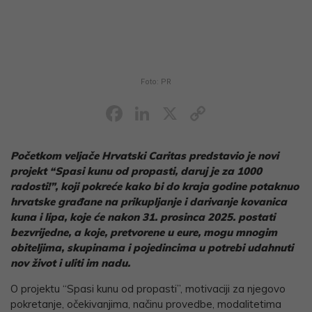
Foto: PR
Facebook
LinkedIn
X
Copy
Link
Početkom veljače Hrvatski Caritas predstavio je novi
projekt “Spasi kunu od propasti, daruj je za 1000
radosti!”, koji pokreće kako bi do kraja godine potaknuo
hrvatske građane na prikupljanje i darivanje kovanica
kuna i lipa, koje će nakon 31. prosinca 2025. postati
bezvrijedne, a koje, pretvorene u eure, mogu mnogim
obiteljima, skupinama i pojedincima u potrebi udahnuti
nov život i uliti im nadu.
O projektu “Spasi kunu od propasti”, motivaciji za njegovo
pokretanje, očekivanjima, načinu provedbe, modalitetima