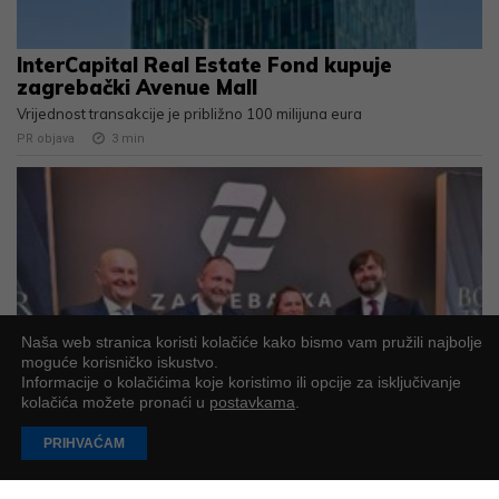
InterCapital Real Estate Fond kupuje
zagrebački Avenue Mall
Vrijednost transakcije je približno 100 milijuna eura
PR objava
3
min
Naša web stranica koristi kolačiće kako bismo vam pružili najbolje
moguće korisničko iskustvo.
Informacije o kolačićima koje koristimo ili opcije za isključivanje
kolačića možete pronaći u
postavkama
.
Na Zagrebačkoj burzi svečano obilježen
početak trgovanja novim dionicama
PRIHVAĆAM
BOSQARA
Hrvatska investicijska grupacija BOSQAR INVEST (ZSE: BSQR) na
Zagrebačkoj je burzi svečano obilježila početak trgovanja