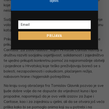
dijeliti.
koje negdje leži neotkriveno ne bi propalo i ostalo
neiskorišteno.
Sudjelovanje u Caritasovom projektu je prilika za aktiviranje
volontera, svih građana i korporativnog sektora da postanu
katalizatorom i stvarateljem dobra.
PRIJAVA
Prikupljeni novac redistribuirat će se u područja u kojima je
prikupljen, u sklopu humanitarnog programa Hrvatskog
Caritasa “Za 1000 radosti”, kojim Hrvatski Caritas nastoji u
društvu razviti socijalnu osjetljivost, solidarnost i zajedništvo
te ujedno prikupiti konkretnu pomoć za najsiromašnije obitelji
i pojedince u Hrvatskoj koje teško preživljavaju boreći se s
bolesti, nezaposlenosti i oskudicom, plaćanjem režija,
nabavom hrane i higijenskih potrepština.
Na kraju svog obraćanja fra Tomislav Glavnik pozvao je sve
ljude dobre volje da ne dopuste da vrijednost kuna i lipa
propadne, napominjući da je ovo velik izazov za župe i
Caritase, kao i za zajednicu u cjelini, ali da se otvara još veća
prilika kako bi se pomoglo onima koji su u potrebi i na