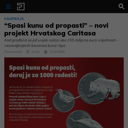
Skip to content
KAMPANJA
“Spasi kunu od propasti” – novi
projekt Hrvatskog Caritasa
Kod građana se još uvijek nalazi oko 155 milijuna eura vrijednosti –
nezamijenjenih kovanica kuna i lipa
Poduzetnik
2
min
12.02.2025.