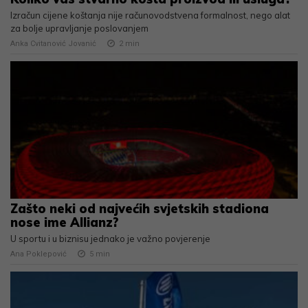
Izračun cijene koštanja nije računovodstvena formalnost, nego alat
za bolje upravljanje poslovanjem
Anka Cvitanović Jovanić
2
min
Zašto neki od najvećih svjetskih stadiona
nose ime Allianz?
U sportu i u biznisu jednako je važno povjerenje
Ana Poklepović
5
min