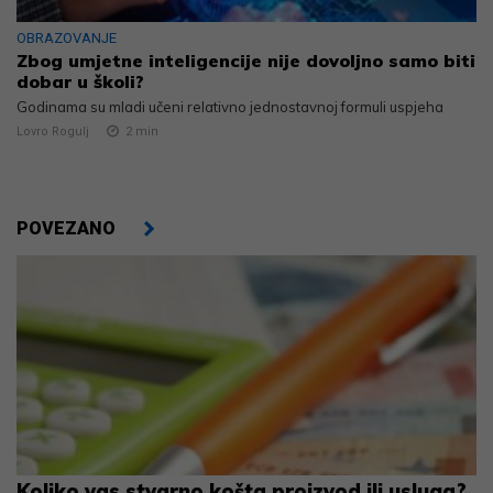
OBRAZOVANJE
Zbog umjetne inteligencije nije dovoljno samo biti
dobar u školi?
Godinama su mladi učeni relativno jednostavnoj formuli uspjeha
Lovro Rogulj
2
min
POVEZANO
Koliko vas stvarno košta proizvod ili usluga?