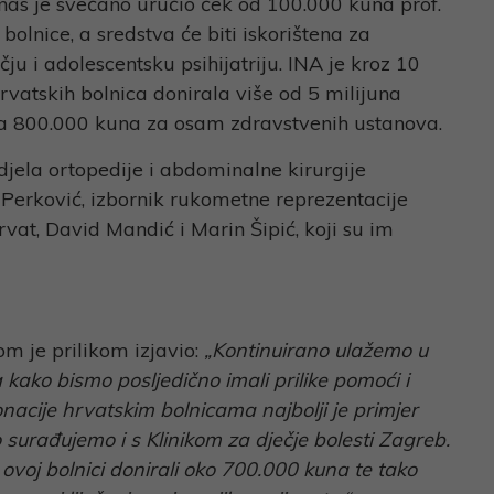
anas je svečano uručio ček od 100.000 kuna prof.
 bolnice, a sredstva će biti iskorištena za
ju i adolescentsku psihijatriju. INA je kroz 10
rvatskih bolnica donirala više od 5 milijuna
a 800.000 kuna za osam zdravstvenih ustanova.
djela ortopedije i abdominalne kirurgije
a Perković, izbornik rukometne reprezentacije
rvat, David Mandić i Marin Šipić, koji su im
om je prilikom izjavio:
„Kontinuirano ulažemo u
kako bismo posljedično imali prilike pomoći i
nacije hrvatskim bolnicama najbolji je primjer
surađujemo i s Klinikom za dječje bolesti Zagreb.
oj bolnici donirali oko 700.000 kuna te tako