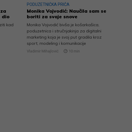
PODUZETNIČKA PRIČA
 za
Monika Vojvodić: Naučila sam se
 dio
boriti za svoje snove
iti kad
Monika Vojvodić bivša je košarkašica,
poduzetnica i stručnjakinja za digitalni
marketing koja je svoj put gradila kroz
sport, modeling i komunikacije
Vladimir Mihajlović
10
min