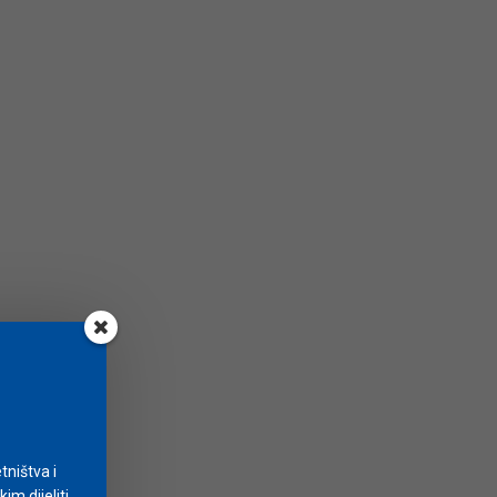
tništva i
m dijeliti.