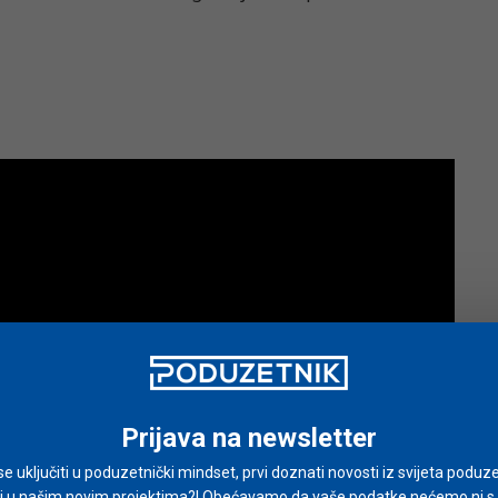
Prijava na newsletter
i se uključiti u poduzetnički mindset, prvi doznati novosti iz svijeta poduze
i u našim novim projektima?! Obećavamo da vaše podatke nećemo ni s ki