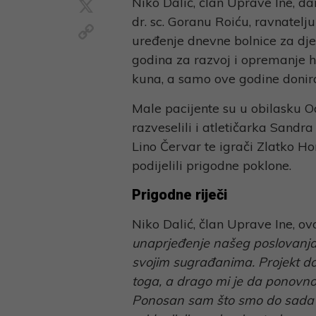
X
Niko Dalić, član Uprave Ine, d
dr. sc. Goranu Roiću, ravnatelju
Copy
uređenje dnevne bolnice za dječ
Link
godina za razvoj i opremanje h
kuna, a samo ove godine donir
Male pacijente su u obilasku O
razveselili i atletičarka Sandr
Lino Červar te igrači Zlatko Ho
podijelili prigodne poklone.
Prigodne riječi
Niko Dalić, član Uprave Ine, ov
unaprjeđenje našeg poslovanja 
svojim sugrađanima. Projekt do
toga, a drago mi je da ponovno 
Ponosan sam što smo do sada ov