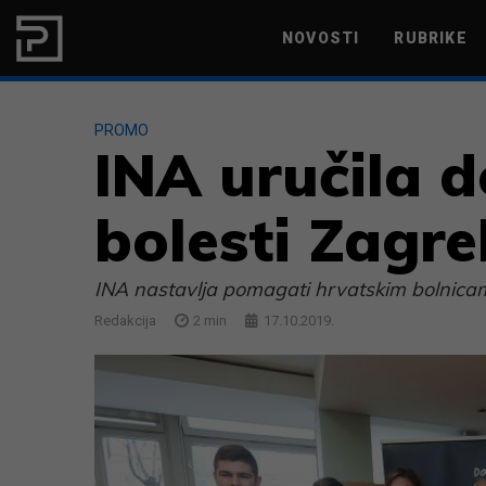
Skip to content
NOVOSTI
RUBRIKE
MARKETING
PRODUKTIVNOST
PROMO
INA uručila d
bolesti Zagre
INA nastavlja pomagati hrvatskim bolnica
Redakcija
2
min
17.10.2019.