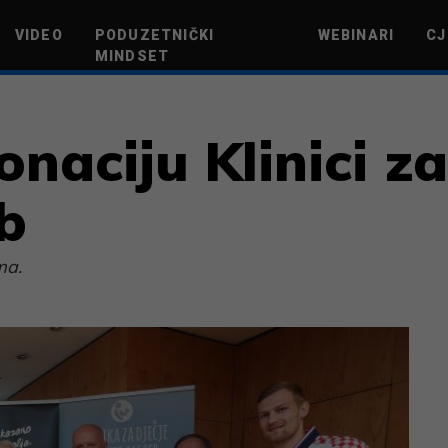
VIDEO
PODUZETNIČKI
WEBINARI
CJ
MINDSET
TEHNOLOGIJA
GREEN FUTURE
NOVAC
ŽIVOTNI STIL
NOVI POD
onaciju Klinici za
b
ma.