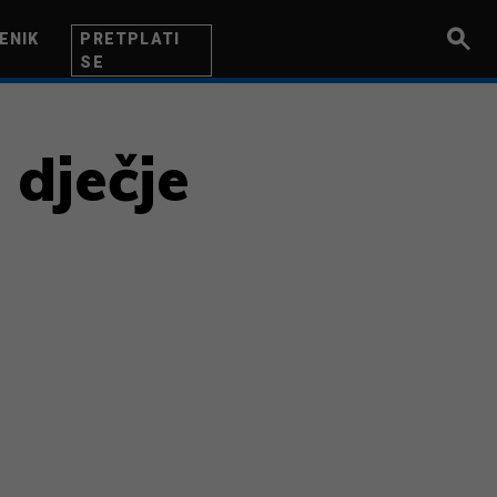
ENIK
PRETPLATI
SE
UZETNIK
INOVACIJA
BITI BOLJI
 dječje