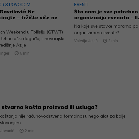
OR S POVODOM
EVENTI
Gavrilović: Ne
Što nam je sve potrebno
irajte – tržište više ne
organizaciju evenata – II.
Na koje sve stavke moramo paz
ech Weekend u Tbilisiju (GTWT)
organiziramo evente?
e tehnološki događaj i inovacijski
Valerija Jelaš
2
min
redišnje Azije
linger
6
min
 stvarno košta proizvod ili usluga?
 koštanja nije računovodstvena formalnost, nego alat za bolje
oslovanjem
 Jovanić
2
min