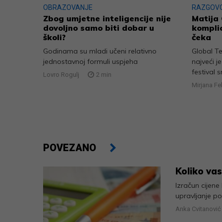
OBRAZOVANJE
RAZGOV
Zbog umjetne inteligencije nije
Matija 
dovoljno samo biti dobar u
komplic
školi?
čeka
Godinama su mladi učeni relativno
Global T
jednostavnoj formuli uspjeha
najveći j
festival s
Lovro Rogulj
2
min
Mirjana Fe
POVEZANO
Koliko vas
Izračun cijene
upravljanje p
Anka Cvitanović