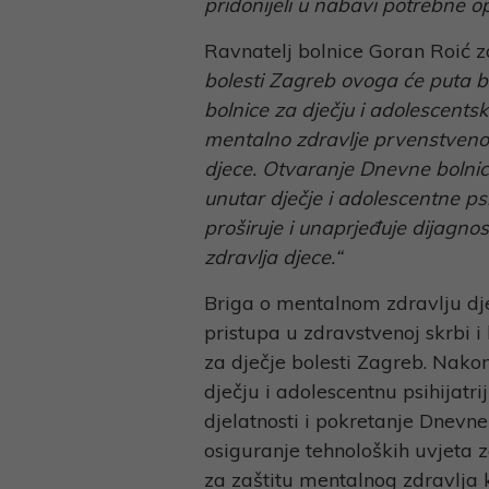
pridonijeli u nabavi potrebne op
Ravnatelj bolnice Goran Roić za
bolesti Zagreb ovoga će puta b
bolnice za dječju i adolescentsku
mentalno zdravlje prvenstveno 
djece. Otvaranje Dnevne bolnic
unutar dječje i adolescentne ps
proširuje i unaprjeđuje dijagnos
zdravlja djece.“
Briga o mentalnom zdravlju dje
pristupa u zdravstvenoj skrbi i 
za dječje bolesti Zagreb. Nakon
dječju i adolescentnu psihijatrij
djelatnosti i pokretanje Dnevne
osiguranje tehnoloških uvjeta 
za zaštitu mentalnog zdravlja k