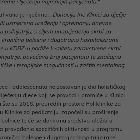
reme i liječenju najmanjih pacijenata.“
hvalio je riječima:
„Donacija Ine Klinici za dječje
iti usmjerena uređenju i opremanju dnevne
 psihijatriju, s ciljem unaprjeđenja skrbi za
kronično bolesne i dugotrajno hospitalizirane
e u KDBZ-u podiže kvalitetu zdravstvene skrbi
ihijatrije, povećava broj pacijenata te značajno
tičke i terapijske mogućnosti u zaštiti mentalnog
ce i adolescenata neizostavan je dio holističkog
liječenju djece koji se provodi i promiče u Klinici
 što su 2018. preuredili prostore Poliklinike za
u Klinike za pedijatriju, započeli su proširenje
 bolnice te će se donirana sredstva uložiti u
za provođenje specifičnih aktivnosti u programu
ronično bolesne i dugotrajno hospitalizirane