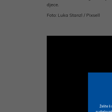
djece.
Foto: Luka Stanzl / Pixsell
Želite l
sudjelovat