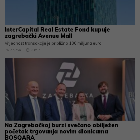
InterCapital Real Estate Fond kupuje
zagrebački Avenue Mall
Vrijednost transakcije je približno 100 milijuna eura
PR objava
3
min
Na Zagrebačkoj burzi svečano obilježen
početak trgovanja novim dionicama
BOSQARA