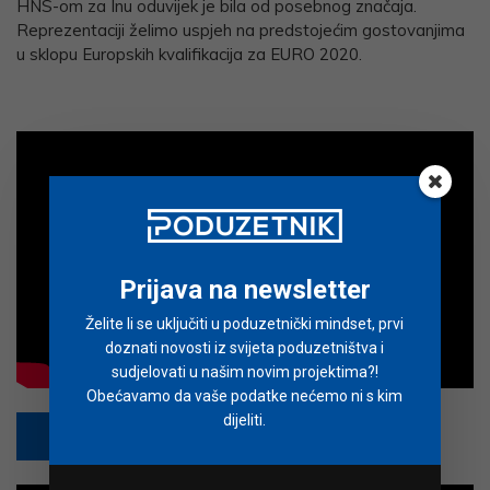
HNS-om za Inu oduvijek je bila od posebnog značaja.
Reprezentaciji želimo uspjeh na predstojećim gostovanjima
u sklopu Europskih kvalifikacija za EURO 2020.
Prijava na newsletter
Želite li se uključiti u poduzetnički mindset, prvi
doznati novosti iz svijeta poduzetništva i
sudjelovati u našim novim projektima?!
Obećavamo da vaše podatke nećemo ni s kim
dijeliti.
PRETPLATI SE