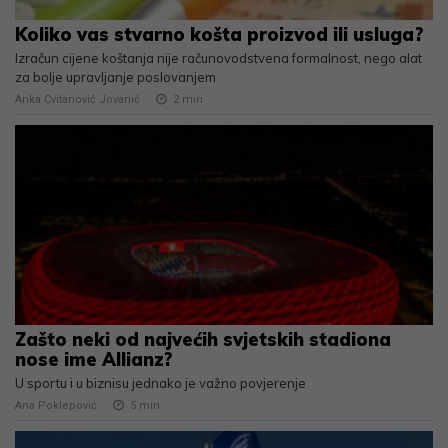
Koliko vas stvarno košta proizvod ili usluga?
Izračun cijene koštanja nije računovodstvena formalnost, nego alat
za bolje upravljanje poslovanjem
Anka Cvitanović Jovanić
2
min
Zašto neki od najvećih svjetskih stadiona
nose ime Allianz?
U sportu i u biznisu jednako je važno povjerenje
Ana Poklepović
5
min