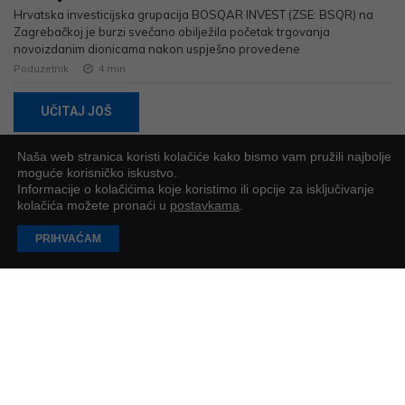
Hrvatska investicijska grupacija BOSQAR INVEST (ZSE: BSQR) na
Zagrebačkoj je burzi svečano obilježila početak trgovanja
novoizdanim dionicama nakon uspješno provedene
Poduzetnik
4
min
UČITAJ JOŠ
Naša web stranica koristi kolačiće kako bismo vam pružili najbolje
moguće korisničko iskustvo.
Informacije o kolačićima koje koristimo ili opcije za isključivanje
PODUZETNIK
kolačića možete pronaći u
postavkama
.
Impressum
PRIHVAĆAM
O nama
Oglašavanje
Za agencije
Arhiva
Pravila privatnosti
Cjenik