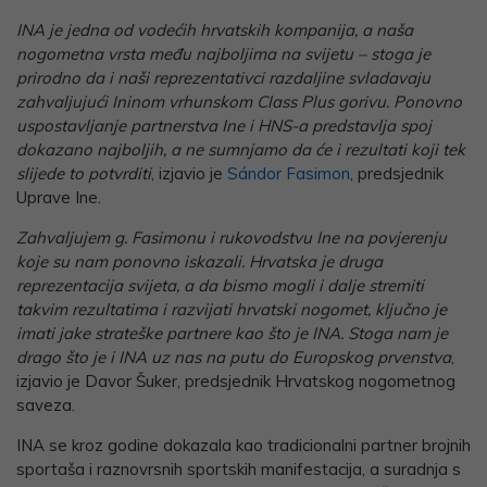
INA je jedna od vodećih hrvatskih kompanija, a naša
nogometna vrsta među najboljima na svijetu – stoga je
prirodno da i naši reprezentativci razdaljine svladavaju
zahvaljujući Ininom vrhunskom Class Plus gorivu. Ponovno
uspostavljanje partnerstva Ine i HNS-a predstavlja spoj
dokazano najboljih, a ne sumnjamo da će i rezultati koji tek
slijede to potvrditi
, izjavio je
Sándor Fasimon
, predsjednik
Uprave Ine.
Zahvaljujem g. Fasimonu i rukovodstvu Ine na povjerenju
koje su nam ponovno iskazali. Hrvatska je druga
reprezentacija svijeta, a da bismo mogli i dalje stremiti
takvim rezultatima i razvijati hrvatski nogomet, ključno je
imati jake strateške partnere kao što je INA. Stoga nam je
drago što je i INA uz nas na putu do Europskog prvenstva
,
izjavio je Davor Šuker, predsjednik Hrvatskog nogometnog
saveza.
INA se kroz godine dokazala kao tradicionalni partner brojnih
sportaša i raznovrsnih sportskih manifestacija, a suradnja s