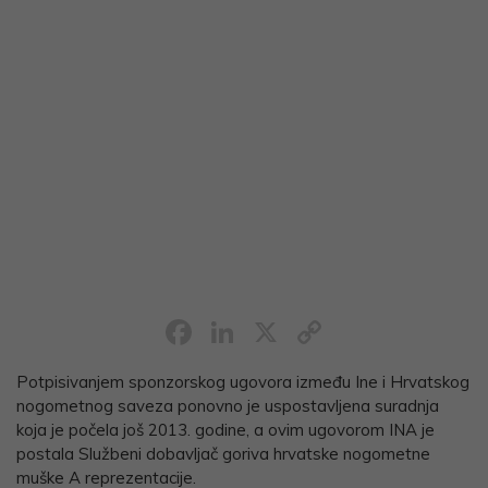
Facebook
LinkedIn
X
Copy
Link
Potpisivanjem sponzorskog ugovora između Ine i Hrvatskog
nogometnog saveza ponovno je uspostavljena suradnja
koja je počela još 2013. godine, a ovim ugovorom
INA je
postala Službeni dobavljač goriva hrvatske nogometne
muške A reprezentacije.