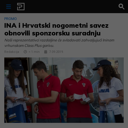
Skip to content
PROMO
INA i Hrvatski nogometni savez
obnovili sponzorsku suradnju
Naši reprezentativci razdaljine će svladavati zahvaljujući Ininom
vrhunskom Class Plus gorivu.
Redakcija
< 1
min
7.09.2019.