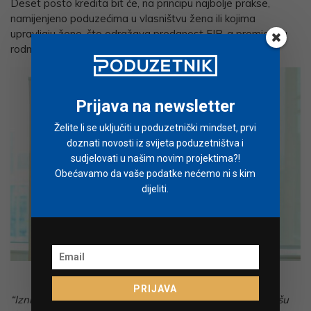
Deset posto kredita bit će, na principu najbolje prakse,
namijenjeno poduzećima u vlasništvu žena ili kojima
upravljaju žene, što odražava predanost EIB-a promicanju
rodne ravnopravnosti u poslovnom financiranju.
Prijava na newsletter
Želite li se uključiti u poduzetnički mindset, prvi
doznati novosti iz svijeta poduzetništva i
sudjelovati u našim novim projektima?!
Obećavamo da vaše podatke nećemo ni s kim
dijeliti.
Dinko Lucić i Teresa Czerwinska
PRIJAVA
“Iznimno nam je zadovoljstvo što nastavljamo jačati našu