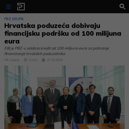
Skip to content
PBZ GRUPA
Hrvatska poduzeća dobivaju
financijsku podršku od 100 milijuna
eura
EIB je PBZ-u odobrio kredit od 100 milijuna eura za poticanje
financiranja hrvatskih poduzetnika
PR objava
2
min
21.03.2025.