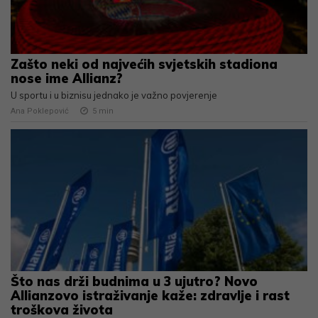
Zašto neki od najvećih svjetskih stadiona
nose ime Allianz?
U sportu i u biznisu jednako je važno povjerenje
Ana Poklepović
5
min
Što nas drži budnima u 3 ujutro? Novo
Allianzovo istraživanje kaže: zdravlje i rast
troškova života