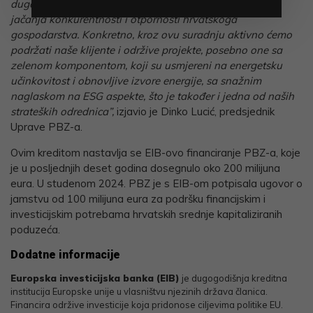
dugogodišnju uspješnu suradnju s EIB-om, a s ciljem
jačanja konkurentnosti i otpornosti hrvatskoga
gospodarstva. Konkretno, kroz ovu suradnju aktivno ćemo
podržati naše klijente i održive projekte, posebno one sa
zelenom komponentom, koji su usmjereni na energetsku
učinkovitost i obnovljive izvore energije, sa snažnim
naglaskom na ESG aspekte, što je također i jedna od naših
strateških odrednica”,
izjavio je Dinko Lucić, predsjednik
Uprave PBZ-a.
Ovim kreditom nastavlja se EIB-ovo financiranje PBZ-a, koje
je u posljednjih deset godina dosegnulo oko 200 milijuna
eura. U studenom 2024. PBZ je s EIB-om potpisala ugovor o
jamstvu od 100 milijuna eura za podršku financijskim i
investicijskim potrebama hrvatskih srednje kapitaliziranih
poduzeća.
Dodatne informacije
Europska investicijska banka (EIB)
je dugogodišnja kreditna
institucija Europske unije u vlasništvu njezinih država članica.
Financira održive investicije koja pridonose ciljevima politike EU.