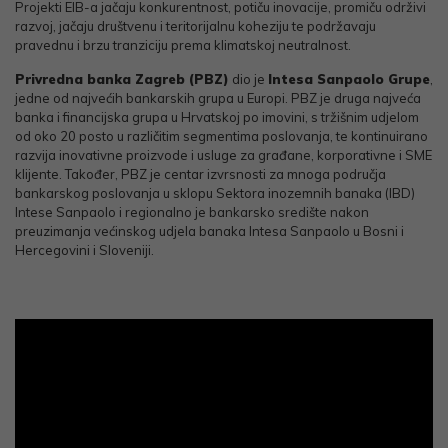
Projekti EIB-a jačaju konkurentnost, potiču inovacije, promiču održivi
razvoj, jačaju društvenu i teritorijalnu koheziju te podržavaju
pravednu i brzu tranziciju prema klimatskoj neutralnost.
Privredna banka Zagreb (PBZ)
dio je
Intesa Sanpaolo Grupe
,
jedne od najvećih bankarskih grupa u Europi. PBZ je druga najveća
banka i financijska grupa u Hrvatskoj po imovini, s tržišnim udjelom
od oko 20 posto u različitim segmentima poslovanja, te kontinuirano
razvija inovativne proizvode i usluge za građane, korporativne i SME
klijente. Također, PBZ je centar izvrsnosti za mnoga područja
bankarskog poslovanja u sklopu Sektora inozemnih banaka (IBD)
Intese Sanpaolo i regionalno je bankarsko središte nakon
preuzimanja većinskog udjela banaka Intesa Sanpaolo u Bosni i
Hercegovini i Sloveniji.