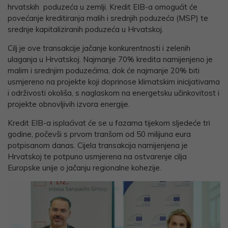
hrvatskih poduzeća u zemlji. Kredit EIB-a omogućit će
povećanje kreditiranja malih i srednjih poduzeća (MSP) te
srednje kapitaliziranih poduzeća u Hrvatskoj.
Cilj je ove transakcije jačanje konkurentnosti i zelenih
ulaganja u Hrvatskoj. Najmanje 70% kredita namijenjeno je
malim i srednjim poduzećima, dok će najmanje 20% biti
usmjereno na projekte koji doprinose klimatskim inicijativama
i održivosti okoliša, s naglaskom na energetsku učinkovitost i
projekte obnovljivih izvora energije.
Kredit EIB-a isplaćivat će se u fazama tijekom sljedeće tri
godine, počevši s prvom tranšom od 50 milijuna eura
potpisanom danas. Cijela transakcija namijenjena je
Hrvatskoj te potpuno usmjerena na ostvarenje cilja
Europske unije o jačanju regionalne kohezije.