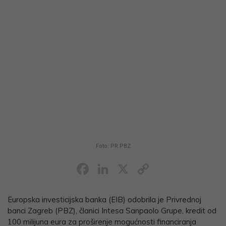
Foto: PR PBZ
Facebook
LinkedIn
X
Copy
Link
Europska investicijska banka (EIB) odobrila je Privrednoj
banci Zagreb (PBZ), članici Intesa Sanpaolo Grupe, kredit od
100 milijuna eura za proširenje mogućnosti financiranja