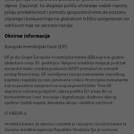
ciljeva. Zauzvrat, ta ulaganja potiču otvaranje radnih mjesta,
jačaju produktivnost i pomažu gospodarstvima da postanu
otpornija i konkurentnija na globalnom tržištu usmjerenom na
održivost koje se ubrzano razvija.
Okvirne informacije
Europski investicijski fond (EIF)
EIF je dio Grupe Europske investicijske banke (EIB) koji ove godine
obilježava svoju 30. godišnjicu. Njegova središnja misija je podržati
europska mala i srednja poduzeća (MSP) pomažući im ostvariti
pristup financiranju. EIF osmišljava i razvija instrumente vlasničkog
kapitala i kapitala za rast, jamstvene i mikro-financijske instrumente
koji su posebno usmjereni na ovaj segment tržišta. Time EIF
doprinosi ostvarenju ključnih ciljeva politika EU-a kao što su
konkurentnost i rast, inovacije i digitalizacija, društveni utjecaj,
vještine i ljudski kapital, klimatske akcije i okolišna održivost.
O HBOR-u
Hrvatska banka za obnovu i razvitak je razvojna i izvozna banka te
izvozno-kreditna agencija Republike Hrvatske čija je osnovna