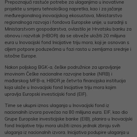
Prepoznajući rastuće potrebe za ulaganjima u inovativne
projekte u smjeru tehnološkog napretka, kao i za jačanje
međuregionalnog inovacijskog ekosustava, Ministarstvo
regionalnoga razvoja i fondova Europske unije, u suradnji s
Ministarstvom gospodarstva, ovlastilo je Hrvatsku banku za
obnovu i razvitak (HBOR) da se obveže uložiti 20 milijuna
eura u Inovacijski fond Inicijative triju mora, koji je osnovan s
ciljem potpore poduzećima u fazi rasta u zemljama srednje i
istočne Europe.
Nakon poljskog BGK-a, češke podružnice za upravljanje
imovinom Češke nacionalne razvojne banke (NRB) i
mađarskog MFB-a, HBOR je četvrta financijska institucija
koja ulaže u Inovacijski fond Inicijative triju mora kojim
upravlja Europski investicijski fond (EIF).
Time se ukupni iznos ulaganja u Inovacijski fond iz
nacionalnih izvora povećao na 80 milijuna eura. EIF, kao dio
Grupe Europske investicijske banke (EIB), planira u Inovacijski
fond Inicijative triju mora uložiti iznos jednak zbroju svih
ulaganja iz nacionalnih izvora. Inicijativa podupire ulaganja u