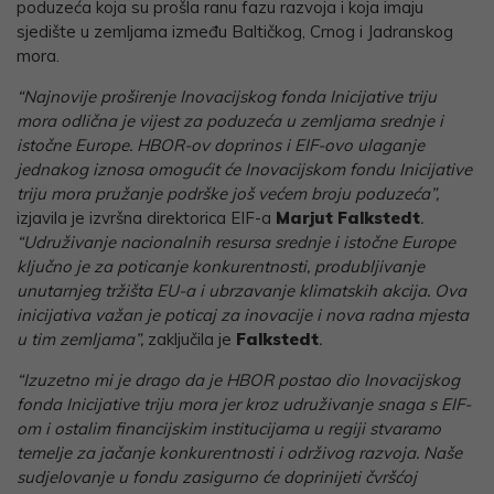
poduzeća koja su prošla ranu fazu razvoja i koja imaju
sjedište u zemljama između Baltičkog, Crnog i Jadranskog
mora.
“Najnovije proširenje Inovacijskog fonda Inicijative triju
mora odlična je vijest za poduzeća u zemljama srednje i
istočne Europe. HBOR-ov doprinos i EIF-ovo ulaganje
jednakog iznosa omogućit će Inovacijskom fondu Inicijative
triju mora pružanje podrške još većem broju poduzeća”,
izjavila je izvršna direktorica EIF-a
Marjut Falkstedt
.
“Udruživanje nacionalnih resursa srednje i istočne Europe
ključno je za poticanje konkurentnosti, produbljivanje
unutarnjeg tržišta EU-a i ubrzavanje klimatskih akcija. Ova
inicijativa važan je poticaj za inovacije i nova radna mjesta
u tim zemljama”,
zaključila je
Falkstedt
.
“Izuzetno mi je drago da je HBOR postao dio Inovacijskog
fonda Inicijative triju mora jer kroz udruživanje snaga s EIF-
om i ostalim financijskim institucijama u regiji stvaramo
temelje za jačanje konkurentnosti i održivog razvoja. Naše
sudjelovanje u fondu zasigurno će doprinijeti čvršćoj