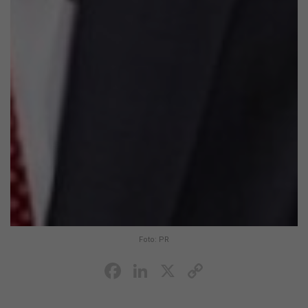
Foto: PR
Facebook
LinkedIn
X
Copy
Link