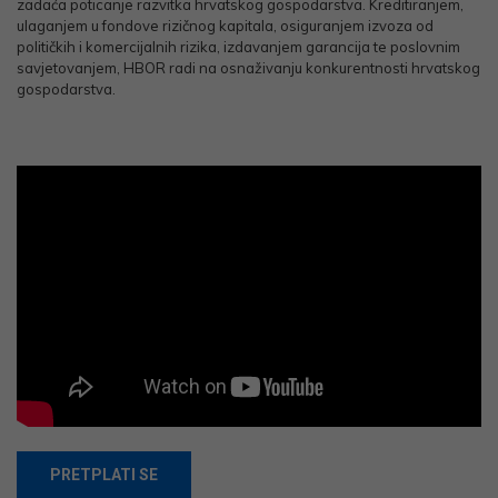
zadaća poticanje razvitka hrvatskog gospodarstva. Kreditiranjem,
ulaganjem u fondove rizičnog kapitala, osiguranjem izvoza od
političkih i komercijalnih rizika, izdavanjem garancija te poslovnim
savjetovanjem, HBOR radi na osnaživanju konkurentnosti hrvatskog
gospodarstva.
PRETPLATI SE