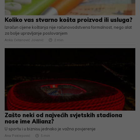
Koliko vas stvarno košta proizvod ili usluga?
Izračun cijene koštanja nije računovodstvena formalnost, nego alat
za bolje upravljanje poslovanjem
Anka Cvitanović Jovanić
2
min
Zašto neki od najvećih svjetskih stadiona
nose ime Allianz?
U sportu i u biznisu jednako je važno povjerenje
Ana Poklepović
5
min