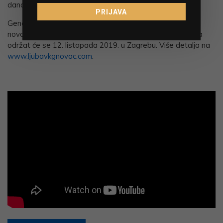
današnjem svijetu.
PRIJAVA
Generalni medijski pokrovitelji konferencije „Ljubav, kg,
novac“ su Naturala.hr i Naturala Life, a iduća konferencija
održat će se 12. listopada 2019. u Zagrebu. Više detalja na
www.ljubavkgnovac.com
.