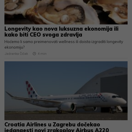
Longevity kao nova luksuzna ekonomija ili
kako biti CEO svoga zdravlja
Hoćemo li samo preimenovati wellness ili doista izgraditi longevity
ekonomiju?
Jadranka Čičak
4
min
Croatia Airlines u Zagrebu dočekao
jedanaesti novi zrakoplov Airbus A220