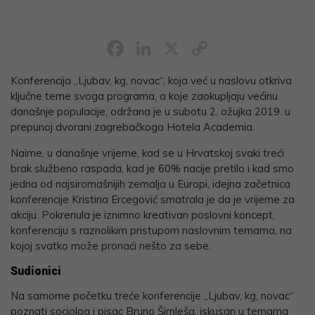
Facebook
LinkedIn
X
Copy
Link
Konferencija „Ljubav, kg, novac“, koja već u naslovu otkriva
ključne teme svoga programa, a koje zaokupljaju većinu
današnje populacije, održana je u subotu 2. ožujka 2019. u
prepunoj dvorani zagrebačkoga Hotela Academia.
Naime, u današnje vrijeme, kad se u Hrvatskoj svaki treći
brak službeno raspada, kad je 60% nacije pretilo i kad smo
jedna od najsiromašnijih zemalja u Europi, idejna začetnica
konferencije Kristina Ercegović smatrala je da je vrijeme za
akciju. Pokrenula je iznimno kreativan poslovni koncept,
konferenciju s raznolikim pristupom naslovnim temama, na
kojoj svatko može pronaći nešto za sebe.
Sudionici
Na samome početku treće konferencije „Ljubav, kg, novac“
poznati sociolog i pisac Bruno Šimleša, iskusan u temama