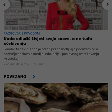
RAZGOVOR S POVODOM
Kada odlučiš živjeti svoje snove, a ne tuđa
očekivanja
Sandra Mihelčić jedna je od najprepoznatljivijih poduzetnica u
području poslovnih medija, edukacije i poslovnog umrežavanja u
Hrvatskoj
Vladimir Mihajlović
7
min
POVEZANO