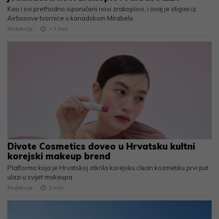
Kao i svi prethodno isporučeni novi zrakoplovi, i ovaj je stigao iz
Airbusove tvornice u kanadskom Mirabelu
Redakcija
< 1
min
Divote Cosmetics doveo u Hrvatsku kultni
korejski makeup brend
Platforma koja je Hrvatskoj otkrila korejsku clean kozmetiku prvi put
ulazi u svijet makeupa
Redakcija
2
min