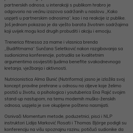
partnerskih odnosa, u interakciji s publikom hrabro je
odgovorio na većinu izazova sadržanih u naslovu „Kako
uspjeti u partnerskim odnosima“, kao i na reakcije iz publike.
Još jednom pokazao je da vješto barata životnim sadržajima
koji uvijek mogu kod drugih probuditi i akciju i emociju.
Trenerica fitnessa za mame i vlasnica brenda
„Budifitmama“ Sunčana Seletković nakon razgibavanja sa
sudionicima konferencije, potrudila se kvalitetnim
argumentima osvijestiti ljudima benefite svakodnevnoga
kretanja, vježbanja i aktivnosti.
Nutricionistica Alma Bunić (Nutriforma) jasno je izložila svoj
koncept pravilne prehrane u odnosu na ciljeve koje želimo
postići u životu, a psihologica i youtuberica Ena Rajić svojim
stand-up nastupom, na temu modernih muško-ženskih
odnosa, uspjela je sve okupljene pošteno nasmijati.
Osnivači Momentum metode, poduzetnici, pisci i NLP
instruktori Lidija Marković Rosati i Thomas Björge podigli su
konferenciju na višu spoznajnu razinu, potičući sudionike da