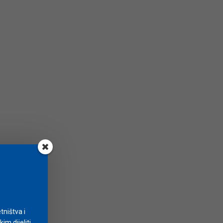
tništva i
m dijeliti.