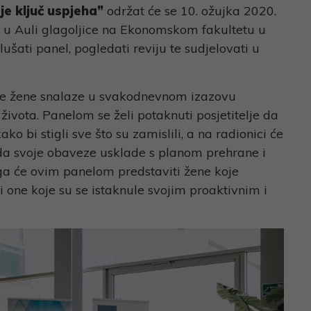
je ključ uspjeha”
održat će se 10. ožujka 2020.
i u Auli glagoljice na Ekonomskom fakultetu u
slušati panel, pogledati reviju te sudjelovati u
 se žene snalaze u svakodnevnom izazovu
života. Panelom se želi potaknuti posjetitelje da
ko bi stigli sve što su zamislili, a na radionici će
 da svoje obaveze usklade s planom prehrane i
a će ovim panelom predstaviti žene koje
 one koje su se istaknule svojim proaktivnim i