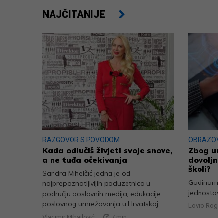
NAJČITANIJE
RAZGOVOR S POVODOM
OBRAZO
Kada odlučiš živjeti svoje snove,
Zbog um
a ne tuđa očekivanja
dovoljn
školi?
Sandra Mihelčić jedna je od
Godinama
najprepoznatljivijih poduzetnica u
jednosta
području poslovnih medija, edukacije i
poslovnog umrežavanja u Hrvatskoj
Lovro Rogu
Vladimir Mihajlović
7
min