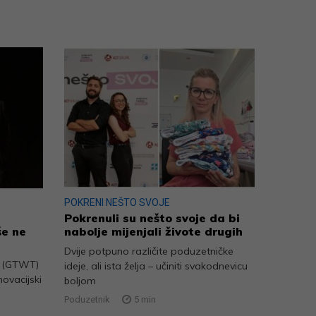
POKRENI NEŠTO SVOJE
Pokrenuli su nešto svoje da bi
še ne
nabolje mijenjali živote drugih
Dvije potpuno različite poduzetničke
u (GTWT)
ideje, ali ista želja – učiniti svakodnevicu
novacijski
boljom
Poduzetnik
5
min