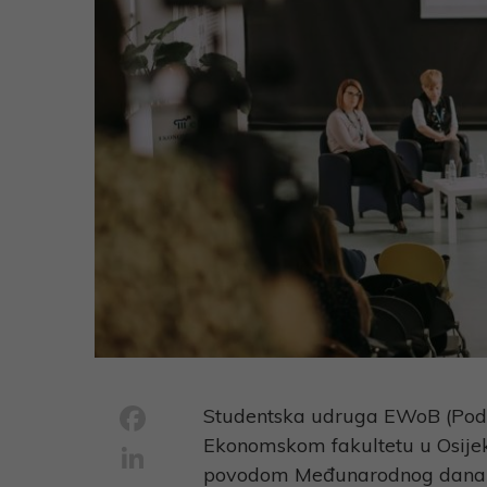
Facebook
Studentska udruga EWoB (Poduz
Ekonomskom fakultetu u Osijek
LinkedIn
povodom Međunarodnog dana 