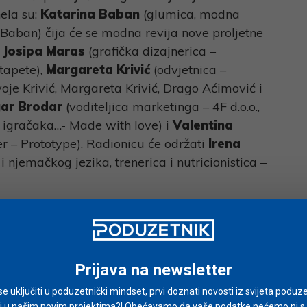
ela su:
Katarina Baban
(glumica, modna
a Baban) čija će se modna revija nove proljetne
,
Josipa Maras
(grafička dizajnerica –
 tapete),
Margareta Krivić
(odvjetnica –
oje Krivić, Margareta Krivić, Drago Aćimović i
gar Brodar
(voditeljica marketinga – 4F d.o.o.,
, igračaka…- Made with love) i
Valentina
 – Prototype). Radionicu će održati
Irena
i njemačkog jezika, trenerica i nutricionistica –
poduzetnicama možete pratiti na
.croatia/
.
Prijava na newsletter
i se uključiti u poduzetnički mindset, prvi doznati novosti iz svijeta poduze
i u našim novim projektima?! Obećavamo da vaše podatke nećemo ni s ki