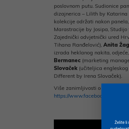
poslovnom putu. Sudionice pan
dizajnerica – Lilith by Katarin
kolekcije održati nakon panela
Marastracije by Josipa, Studijo
Zajednički odvjetnički ured Hrv
Tihana Ranđelović),
Anita Ža
izrada heklanog nakita, odjeće
Bermanec
(marketing manager
Slovaček
(učiteljica engleskog 
Different by Irena Slovaček).
Više zanimljivosti o panelu i 
https://www.facebook.com/ewob
Želite l
sudjelovat