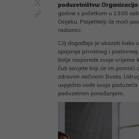
X
poduzetništvu: Organizacija 
Copy
godine s početkom u 13:00 sat
Link
Osijeku. Posjetitelji će moći po
radionici.
Cilj događaja je ukazati kako
spajanja privatnog i poslovnog 
bolje rasporede svoje vrijeme ka
čuti savjete koji će im pomoći
zdravim načinom života. Udrug
uspješno vode svoja poduzeća i
poduzetnim ponašanjem.