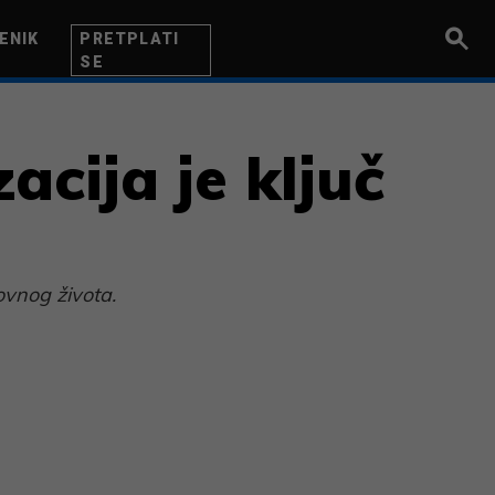
ENIK
PRETPLATI
SE
UZETNIK
INOVACIJA
BITI BOLJI
cija je ključ
ovnog života.