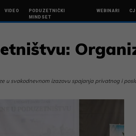
VIDEO
PODUZETNIČKI
WEBINARI
CJ
MINDSET
TEHNOLOGIJA
GREEN FUTURE
NOVAC
ŽIVOTNI STIL
NOVI POD
tništvu: Organiza
aze u svakodnevnom izazovu spajanja privatnog i posl