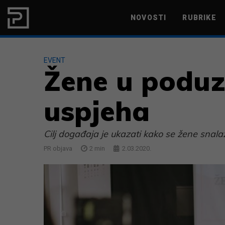
Skip to content
NOVOSTI
RUBRIKE
MARKETING
PRODUKTIVNOST
EVENT
Žene u poduze
uspjeha
Cilj događaja je ukazati kako se žene snal
PR objava
2
min
2.03.2020.