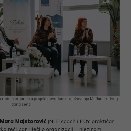
a redom organizira projekt povodom obilježavanja Međunarodnog
dana žena.
Mara Majstorović
(NLP coach i POY praktičar –
 reći par riječi o organizaciji i njezinom