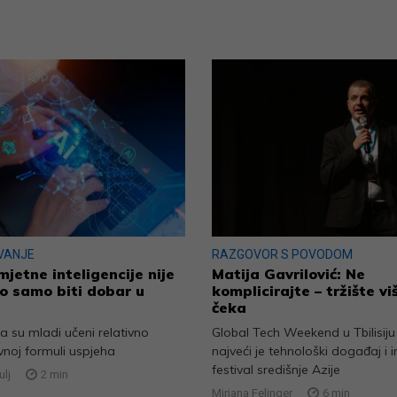
VANJE
RAZGOVOR S POVODOM
jetne inteligencije nije
Matija Gavrilović: Ne
o samo biti dobar u
komplicirajte – tržište vi
čeka
 su mladi učeni relativno
Global Tech Weekend u Tbilisij
vnoj formuli uspjeha
najveći je tehnološki događaj i i
festival središnje Azije
lj
2
min
Mirjana Felinger
6
min