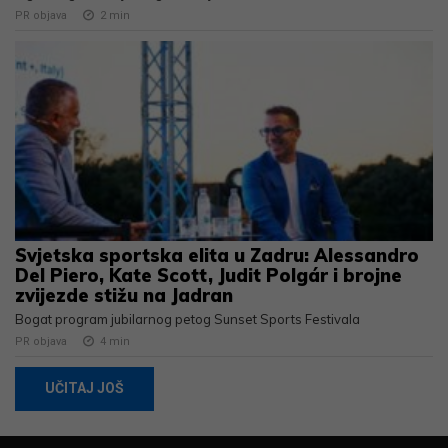
PR objava
2
min
Svjetska sportska elita u Zadru: Alessandro
Del Piero, Kate Scott, Judit Polgár i brojne
zvijezde stižu na Jadran
Bogat program jubilarnog petog Sunset Sports Festivala
PR objava
4
min
UČITAJ JOŠ