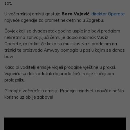
sat.
U večerašnjoj emisiji gostuje
Boro Vujović
,
direktor Operete
,
najveće agencije za promet nekretnina u Zagrebu.
Čovjek koji se dvadesetak godina uspješno bavi prodajom
nekretnina zahvaljujući čemu je dobio nadimak Vuk iz
Operete, razotkrit će kako su mu iskustva s prodajom na
tržnici te proizvoda Amway pomogla u poslu kojim se danas
bavi.
Kako bi voditelji emisije vidjeli prodajne vještine u praksi,
Vujoviću su dali zadatak da proda čašu rakije slučajnom
prolazniku.
Gledajte večerašnju emisiju Prodajni mindset i naučite nešto
korisno uz obilje zabave!