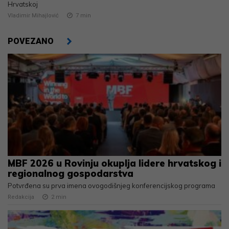
Hrvatskoj
Vladimir Mihajlović
7
min
POVEZANO
MBF 2026 u Rovinju okuplja lidere hrvatskog i
regionalnog gospodarstva
Potvrđena su prva imena ovogodišnjeg konferencijskog programa
Redakcija
2
min