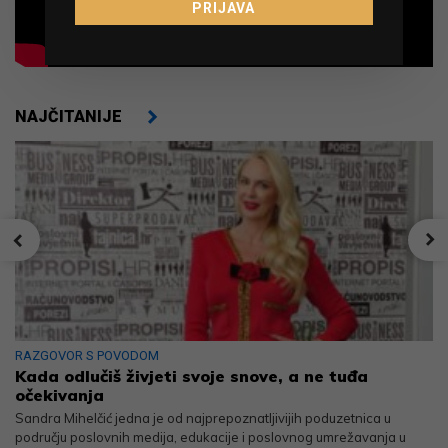
PRIJAVA
NAJČITANIJE
RAZGOVOR S POVODOM
Kada odlučiš živjeti svoje snove, a ne tuđa
očekivanja
Sandra Mihelčić jedna je od najprepoznatljivijih poduzetnica u
području poslovnih medija, edukacije i poslovnog umrežavanja u