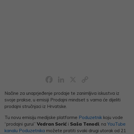
Facebook
LinkedIn
X
Copy
Link
Načine za unaprjeđenje prodaje te zanimljiva iskustva iz
svoje prakse, u emisiji Prodajni mindset s vama će dijeliti
prodajni stručnjaci iz Hrvatske.
Tu novu emisiju medijske platforme
Poduzetnik
koju vode
“prodajni gurui”
Vedran Sorić
i
Saša Tenodi
, na
YouTube
kanalu Poduzetnika
možete pratiti svaki drugi utorak od 21