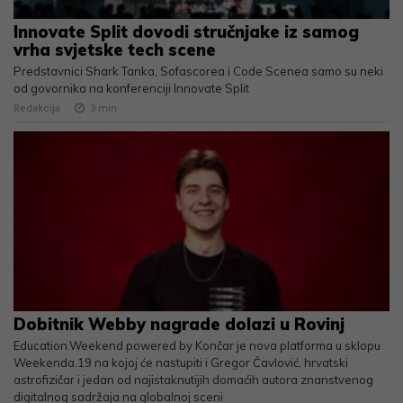
Innovate Split dovodi stručnjake iz samog
vrha svjetske tech scene
Predstavnici Shark Tanka, Sofascorea i Code Scenea samo su neki
od govornika na konferenciji Innovate Split
Redakcija
3
min
Dobitnik Webby nagrade dolazi u Rovinj
Education.Weekend powered by Končar je nova platforma u sklopu
Weekenda.19 na kojoj će nastupiti i Gregor Čavlović, hrvatski
astrofizičar i jedan od najistaknutijih domaćih autora znanstvenog
digitalnog sadržaja na globalnoj sceni