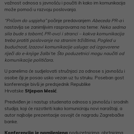
važnost odnosa s javnošću i poučiti ih kako im komunikacija
može pomoći u razvoju poslovanja.
“Pričom do uspjeha”
počinje predavanjem
Abeceda PR-a
i
nastavlja se zanimljivim raspravama na teme:
Neka sedma
sila bude s tobom!, PR-ovci i stranci – kakva komunikacija
treba pratiti poslovanje na stranim tržištima, Pogled u
budućnost, Izazovi komunikacije usluga: od izgovorene
riječi do e-knjige žalbi
te
Što poduzetnici mogu naučiti od
komunikacije političara.
U panelima će sudjelovati stručnjaci za odnose s javnošću i
osobe čiji je posao usko vezan uz tu struku. Poseban gost
konferencije bivši je predsjednik Republike
Hrvatske
Stjepan Mesić
.
Predviđen je i nastup studenata odnosa s javnošću i srodnih
studija, koji će razotkriti kako komuniciraju novi naraštaji, a
autor najbolje prezentacije osvojit će nagradu Zagrebačke
banke.
Konferencija je namijenjena
poduzetnicima, obrtnicima,