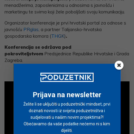
menadžerima, zaposlenicima u odnosima s javnošću i
marketingu te svima koji žele poboljšati svoju komunikaciju.
Organizator konferencije je prvi hrvatski portal za odnose s
javnošću
PRglas
, a partner Talijansko-hrvatska
gospodarska komora (
THGK
)
.
Konferencija se održava pod
pokroviteljstvom
Predsjednice Republike Hrvatske i Grada
Zagreba.
Prijava na newsletter
Želite li se uključiti u poduzetnički mindset, prvi
doznati novosti iz svijeta poduzetništva i
sudjelovati u našim novim projektima?!
Obećavamo da vaše podatke nećemo ni s kim
dijeliti.