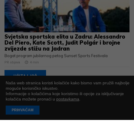
Svjetska sportska elita u Zadru: Alessandro
Del Piero, Kate Scott, Judit Polgár i brojne
zvijezde stižu na Jadran
Bogat program jubilarnog petog Sunset Sports Festivala
PR objava
4
min
UČITAJ JOŠ
Naša web stranica koristi kolačiće kako bismo vam pružili najbolje
moguće korisničko iskustvo.
Informacije o kolačićima koje koristimo ili opcije za isključivanje
kolačića možete pronaći u
postavkama
.
PODUZETNIK
PRIHVAĆAM
Impressum
O nama