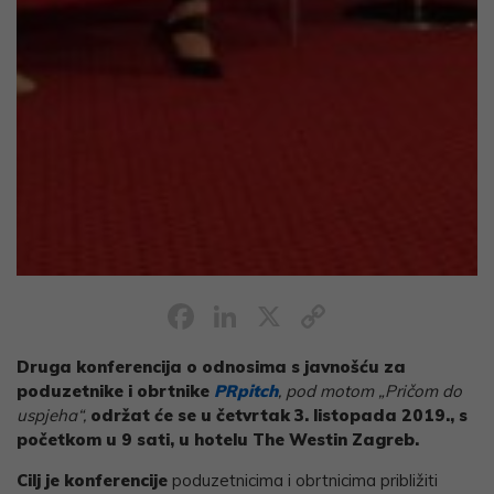
Facebook
LinkedIn
X
Copy
Link
Druga konferencija o odnosima s javnošću za
poduzetnike i obrtnike
PRpitch
, pod motom „Pričom do
uspjeha“,
održat će se u četvrtak 3. listopada 2019., s
početkom u 9 sati, u hotelu The Westin Zagreb.
Cilj je konferencije
poduzetnicima i obrtnicima približiti